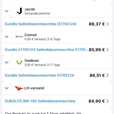
Jacob
Versandkostenfrei
88,37 €
Eurolite Seifenblasenmaschine (51705124)
Conrad
4,95 € Versand
,
5–6 Tage
85,99 €
Eurolite 51705124 Seifenblasenmaschine 51705124
Voelkner
5,95 € Versand
,
5–7 Tage
86,51 €
Eurolite Seifenblasenmaschine 51705124
Ltt-versand
84,90 €
EUROLITE BW-100 Seifenblasenmaschine
Das Produkt ist auch bei 
1
Shop
 erhältlich, die 