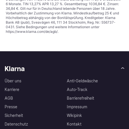
6 Monate. TIN 13,27% APR 13,27 %. Gesamtbetrag: 1036,84 €. Zinsen:
36,84 €. Gilt nur für in Deutschland lebende Personen über 18 Jahre.
Vorbehaltlich der Zustimmung von Klarna. Mindestkaufbetrag 25 € und
Höchstbetrag abhängig von der Bonitätsprüfung. Kreditgeber: Klarna
Bank AB (publ), Sveavägen 46, 111 34 Stockholm, Reg. Nr.: 556737-
0431. Siehe Bedingungen und weitere Informationen unter
https://www.klarna.com/de/agb/
.
Klarna
Über uns
Anti-Geldwäsche
Karriere
Auto-Track
AGB
Barrierefreiheit
Presse
Impressum
Sicherheit
Wikipink
Datenschutz
Kontakt