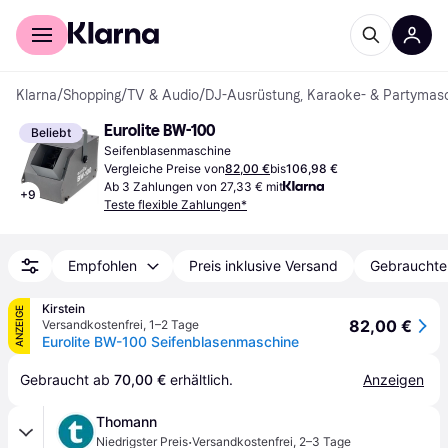
Für Shopper
Für Händler
Klarna
/
Shopping
/
TV & Audio
/
DJ-Ausrüstung, Karaoke- & Partymas
Eurolite BW-100
Beliebt
Seifenblasenmaschine
Vergleiche Preise von
82,00 €
bis
106,98 €
Ab 3 Zahlungen von 27,33 € mit
+
9
Teste flexible Zahlungen*
Empfohlen
Preis inklusive Versand
Gebrauchte
Kirstein
ANZEIGE
82,00 €
Versandkostenfrei
,
1–2 Tage
Eurolite BW-100 Seifenblasenmaschine
Gebraucht ab 
70,00 €
 erhältlich.
Anzeigen
Thomann
·
Niedrigster Preis
Versandkostenfrei
,
2–3 Tage