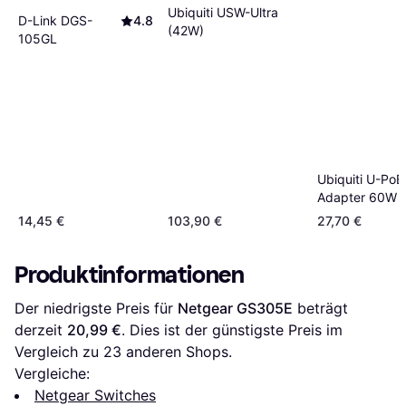
Ubiquiti USW-Ultra
D-Link DGS-
4.8
(42W)
105GL
Ubiquiti U-Po
Adapter 60W 
1.25A Gigabit 
14,45 €
103,90 €
27,70 €
Produktinformationen
Der niedrigste Preis für 
Netgear GS305E
 beträgt 
derzeit 
20,99 €
. Dies ist der günstigste Preis im 
Vergleich zu 
23
 anderen Shops.
Vergleiche:
Netgear Switches