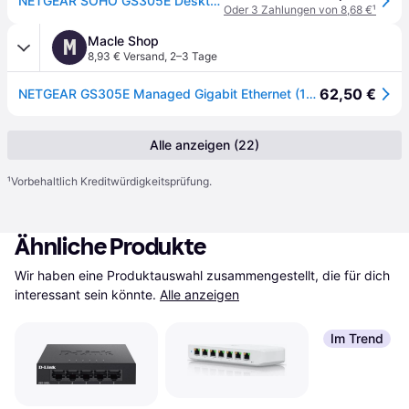
NETGEAR SOHO GS305E Desktop Gigabit Smart Switch, 5x RJ-45
Oder 3 Zahlungen von 8,68 €
¹
Macle Shop
M
8,93 € Versand
,
2–3 Tage
62,50 €
NETGEAR GS305E Managed Gigabit Ethernet (10/100/1000) Schwarz
Alle anzeigen (22)
¹
Vorbehaltlich Kreditwürdigkeitsprüfung.
Ähnliche Produkte
Wir haben eine Produktauswahl zusammengestellt, die für dich 
interessant sein könnte.
Alle anzeigen
Im Trend