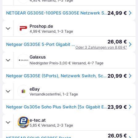
4,95 € Versand
,
1–3 Tage
24,99 €
NETGEAR GS305E-100PES GS305E Netzwerk Switch 5 Port 16 GBit/s
Proshop.de
4,99 € Versand
,
1–3 Tage
26,08 €
Netgear GS305E 5-Port Gigabit Ethernet SOHO Plus Switch
Oder 3 Zahlungen von 8,69 €
¹
Galaxus
·
Niedrigster Preis
3,00 € Versand
,
4–7 Tage
20,99 €
Netgear GS305E (5Ports), Netzwerk Switch, Schwarz
eBay
Versandkostenfrei
,
1–2 Tage
23,99 €
Netgear Gs305e Soho Plus Switch [5x Gigabit Ethernet]
e-tec.at
5,85 € Versand
,
2–3 Tage
26,05 €