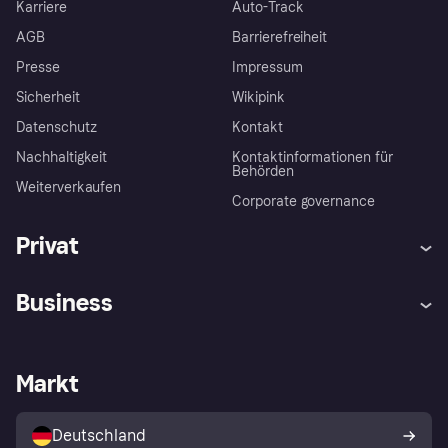
Karriere
Auto-Track
AGB
Barrierefreiheit
Presse
Impressum
Sicherheit
Wikipink
Datenschutz
Kontakt
Nachhaltigkeit
Kontaktinformationen für
Behörden
Weiterverkaufen
Corporate governance
Privat
Hilfe
Beschwerden
Business
Einloggen
Sicher shoppen mit Klarna
Händlersupport
Entwicklerseite
Mit Klarna einkaufen
Festgeld
Händlerportal
Betriebsstatus
Markt
Klarna App
Datenschutzeinstellungen
Mit Klarna verkaufen
Plattformen und Partner
Shops entdecken
Dein Widerrufsrecht
Deutschland
Käuferschutzrichtlinie