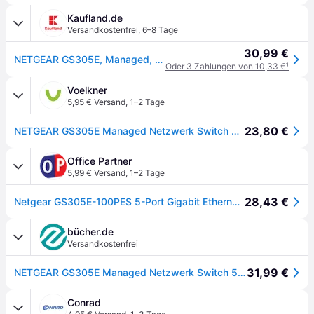
Kaufland.de
Versandkostenfrei
,
6–8 Tage
30,99 €
NETGEAR GS305E, Managed, Gigabit Ethernet (10/100/1000)
Oder 3 Zahlungen von 10,33 €
¹
Voelkner
5,95 € Versand
,
1–2 Tage
23,80 €
NETGEAR GS305E Managed Netzwerk Switch 5 Port
Office Partner
5,99 € Versand
,
1–2 Tage
28,43 €
Netgear GS305E-100PES 5-Port Gigabit Ethernet Easy Smart Managed Essentials Switch
bücher.de
Versandkostenfrei
31,99 €
NETGEAR GS305E Managed Netzwerk Switch 5 Port
Conrad