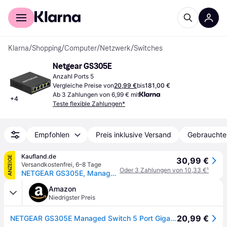
Für Shopper
Für Händler
Klarna
/
Shopping
/
Computer
/
Netzwerk
/
Switches
Netgear GS305E
Anzahl Ports 5
Vergleiche Preise von
20,99 €
bis
181,00 €
Ab 3 Zahlungen von 6,99 € mit
+
4
Teste flexible Zahlungen*
Empfohlen
Preis inklusive Versand
Gebrauchte
Kaufland.de
ANZEIGE
30,99 €
Versandkostenfrei
,
6–8 Tage
Oder 3 Zahlungen von 10,33 €
¹
NETGEAR GS305E, Managed, Gigabit Ethernet (10/100/1000)
Amazon
Niedrigster Preis
20,99 €
NETGEAR GS305E Managed Switch 5 Port Gigabit Ethernet LAN Switch Plus (Plug-and-Play, Netzwerk Switch Managed, IGMP Snooping, QoS, VLAN, lüfterlos, Robustes Metallgehäuse), Schwarz