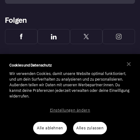
Folgen
Cookies und Datenschutz
Wir verwenden Cookies, damit unsere Website optimal funktioniert,
und um dein Surfverhalten zu analysieren und zu personalisieren.
Außerdem teilen wir Daten mit unseren Werbepartner:innen. Du
kannst deine Präferenzen jederzeit verwalten oder deine Einwilligung
widerrufen.
Einstellungen ändern
Copyright © 2005-2026 Klarna Bank AB (publ). Headquarters: Stockholm, Sweden. All
rights reserved. Klarna Bank AB (publ). Sveavägen 46, 111 34 Stockholm. Organization
number: 556737-0431
Alle ablehnen
Alles zulassen
Nutzungsbedingungen
Cookies
Klarna.com