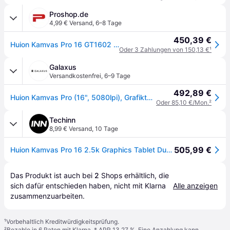
Proshop.de
4,99 € Versand
,
6–8 Tage
450,39 €
Huion Kamvas Pro 16 GT1602 Graphics Tablet 2.5K
Oder 3 Zahlungen von 150,13 €
¹
Galaxus
Versandkostenfrei
,
6–9 Tage
492,89 €
Huion Kamvas Pro (16", 5080lpi), Grafiktablett, Schwarz
Oder 85,10 €/Mon.
²
Techinn
8,99 € Versand
,
10 Tage
505,99 €
Huion Kamvas Pro 16 2.5k Graphics Tablet Durchsichtig One Size / EU Plug 220V
Das Produkt ist auch bei 
2
Shops
 erhältlich, die 
sich dafür entschieden haben, nicht mit Klarna 
Alle anzeigen
zusammenzuarbeiten.
¹
Vorbehaltlich Kreditwürdigkeitsprüfung.
²
Bezahle in 6 Raten mit Klarna, * APR 13,27 %. Eine Anzahlung kann