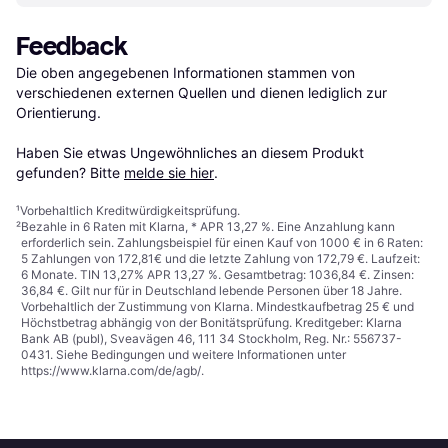
Feedback
Die oben angegebenen Informationen stammen von 
verschiedenen externen Quellen und dienen lediglich zur 
Orientierung.

Haben Sie etwas Ungewöhnliches an diesem Produkt 
gefunden? Bitte 
melde sie hier
.
¹
Vorbehaltlich Kreditwürdigkeitsprüfung.
²
Bezahle in 6 Raten mit Klarna, * APR 13,27 %. Eine Anzahlung kann
erforderlich sein. Zahlungsbeispiel für einen Kauf von 1000 € in 6 Raten:
5 Zahlungen von 172,81€ und die letzte Zahlung von 172,79 €. Laufzeit:
6 Monate. TIN 13,27% APR 13,27 %. Gesamtbetrag: 1036,84 €. Zinsen:
36,84 €. Gilt nur für in Deutschland lebende Personen über 18 Jahre.
Vorbehaltlich der Zustimmung von Klarna. Mindestkaufbetrag 25 € und
Höchstbetrag abhängig von der Bonitätsprüfung. Kreditgeber: Klarna
Bank AB (publ), Sveavägen 46, 111 34 Stockholm, Reg. Nr.: 556737-
0431. Siehe Bedingungen und weitere Informationen unter
https://www.klarna.com/de/agb/
.