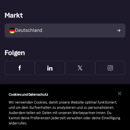
Händlersupport
Entwicklerseite
Mit Klarna einkaufen
Festgeld
Händlerportal
Betriebsstatus
Markt
Klarna App
Datenschutzeinstellungen
Mit Klarna verkaufen
Plattformen und Partner
Shops entdecken
Dein Widerrufsrecht
Deutschland
Käuferschutzrichtlinie
Folgen
Cookies und Datenschutz
Wir verwenden Cookies, damit unsere Website optimal funktioniert,
und um dein Surfverhalten zu analysieren und zu personalisieren.
Außerdem teilen wir Daten mit unseren Werbepartner:innen. Du
kannst deine Präferenzen jederzeit verwalten oder deine Einwilligung
widerrufen.