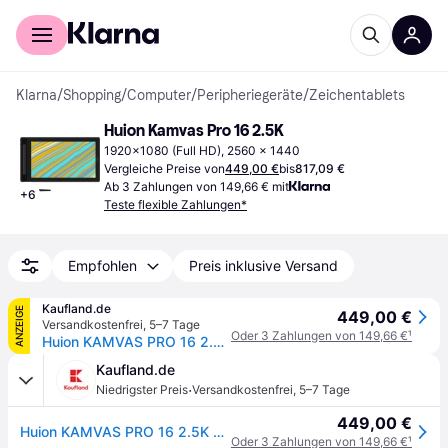
Für Shopper
Für Händler
Klarna
/
Shopping
/
Computer
/
Peripheriegeräte
/
Zeichentablets
Huion Kamvas Pro 16 2.5K
1920x1080 (Full HD), 2560 x 1440
Vergleiche Preise von
449,00 €
bis
817,09 €
Ab 3 Zahlungen von 149,66 € mit
+
6
Teste flexible Zahlungen*
Empfohlen
Preis inklusive Versand
Kaufland.de
ANZEIGE
449,00 €
Versandkostenfrei
,
5–7 Tage
Oder 3 Zahlungen von 149,66 €
¹
Huion KAMVAS PRO 16 2.5K GRAFIKTABLETT (Pro 16 2.5K)
Kaufland.de
·
Niedrigster Preis
Versandkostenfrei
,
5–7 Tage
449,00 €
Huion KAMVAS PRO 16 2.5K GRAFIKTABLETT (Pro 16 2.5K)
Oder 3 Zahlungen von 149,66 €
¹