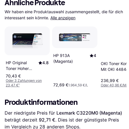
Ähnliche Produkte
Wir haben eine Produktauswahl zusammengestellt, die für dich 
interessant sein könnte.
Alle anzeigen
HP 913A
4
(Magenta)
HP Original
4.8
OKI Toner Kom
Toner Hoher
Mit OKI 44844
Reichweite Color
Magenta
70,43 €
Laserjet Pro
236,99 €
Oder 3 Zahlungen von
72,69 €
23,47 €
¹
1.964,59 €/L
Oder 40,96 €/Mo
M452 M477 -
Cyan
Produktinformationen
Der niedrigste Preis für 
Lexmark C3220M0 (Magenta)
beträgt derzeit 
92,71 €
. Dies ist der günstigste Preis 
im Vergleich zu 
28
 anderen Shops.