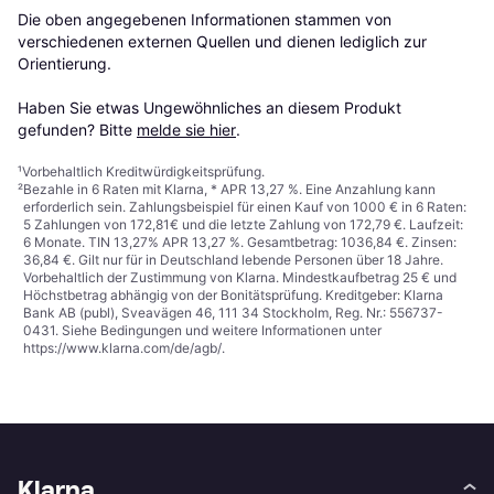
Die oben angegebenen Informationen stammen von 
verschiedenen externen Quellen und dienen lediglich zur 
Orientierung.

Haben Sie etwas Ungewöhnliches an diesem Produkt 
gefunden? Bitte 
melde sie hier
.
¹
Vorbehaltlich Kreditwürdigkeitsprüfung.
²
Bezahle in 6 Raten mit Klarna, * APR 13,27 %. Eine Anzahlung kann
erforderlich sein. Zahlungsbeispiel für einen Kauf von 1000 € in 6 Raten:
5 Zahlungen von 172,81€ und die letzte Zahlung von 172,79 €. Laufzeit:
6 Monate. TIN 13,27% APR 13,27 %. Gesamtbetrag: 1036,84 €. Zinsen:
36,84 €. Gilt nur für in Deutschland lebende Personen über 18 Jahre.
Vorbehaltlich der Zustimmung von Klarna. Mindestkaufbetrag 25 € und
Höchstbetrag abhängig von der Bonitätsprüfung. Kreditgeber: Klarna
Bank AB (publ), Sveavägen 46, 111 34 Stockholm, Reg. Nr.: 556737-
0431. Siehe Bedingungen und weitere Informationen unter
https://www.klarna.com/de/agb/
.
Klarna