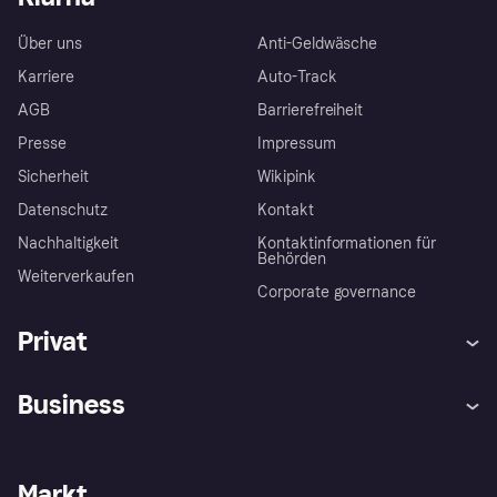
Über uns
Anti-Geldwäsche
Karriere
Auto-Track
AGB
Barrierefreiheit
Presse
Impressum
Sicherheit
Wikipink
Datenschutz
Kontakt
Nachhaltigkeit
Kontaktinformationen für
Behörden
Weiterverkaufen
Corporate governance
Privat
Hilfe
Beschwerden
Business
Einloggen
Sicher shoppen mit Klarna
Händlersupport
Entwicklerseite
Mit Klarna einkaufen
Festgeld
Händlerportal
Betriebsstatus
Markt
Klarna App
Datenschutzeinstellungen