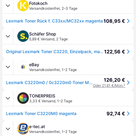
Fotokoch
Versandkostenfrei
,
2–3 Tage
108,95 €
Lexmark Toner Rück f. C33xx/MC32xx magenta
Schäfer Shop
5,89 € Versand
,
2 Tage
122,56 €
Original Lexmark Toner C3220, Einzelpack, magenta
eBay
Versandkostenfrei
,
1–2 Tage
126,20 €
Lexmark C3220m0 / 0c3220m0 Toner Magenta
Oder 21,81 €/Mon.
²
TONERPREIS
3,33 € Versand
,
1–2 Tage
92,74 €
Lexmark Toner C3220M0 magenta
e-tec.at
Versandkostenfrei
,
1–2 Tage