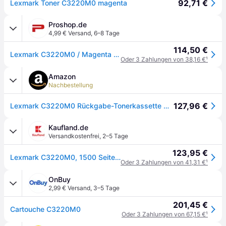
92,71 €
Lexmark Toner C3220M0 magenta
Proshop.de
4,99 € Versand
,
6–8 Tage
114,50 €
Lexmark C3220M0 / Magenta Return Program Toner
Oder 3 Zahlungen von 38,16 €
¹
Amazon
Nachbestellung
127,96 €
Lexmark C3220M0 Rückgabe-Tonerkassette Magenta
Kaufland.de
Versandkostenfrei
,
2–5 Tage
123,95 €
Lexmark C3220M0, 1500 Seiten, Magenta, 1 Stück(e)
Oder 3 Zahlungen von 41,31 €
¹
OnBuy
2,99 € Versand
,
3–5 Tage
201,45 €
Cartouche C3220M0
Oder 3 Zahlungen von 67,15 €
¹