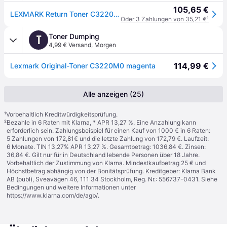
105,65 €
LEXMARK Return Toner C3220M0 magenta
Oder 3 Zahlungen von 35,21 €
¹
Toner Dumping
T
4,99 € Versand
,
Morgen
114,99 €
Lexmark Original-Toner C3220M0 magenta
Alle anzeigen (25)
¹
Vorbehaltlich Kreditwürdigkeitsprüfung.
²
Bezahle in 6 Raten mit Klarna, * APR 13,27 %. Eine Anzahlung kann
erforderlich sein. Zahlungsbeispiel für einen Kauf von 1000 € in 6 Raten:
5 Zahlungen von 172,81€ und die letzte Zahlung von 172,79 €. Laufzeit:
6 Monate. TIN 13,27% APR 13,27 %. Gesamtbetrag: 1036,84 €. Zinsen:
36,84 €. Gilt nur für in Deutschland lebende Personen über 18 Jahre.
Vorbehaltlich der Zustimmung von Klarna. Mindestkaufbetrag 25 € und
Höchstbetrag abhängig von der Bonitätsprüfung. Kreditgeber: Klarna Bank
AB (publ), Sveavägen 46, 111 34 Stockholm, Reg. Nr.: 556737-0431. Siehe
Bedingungen und weitere Informationen unter
https://www.klarna.com/de/agb/
.