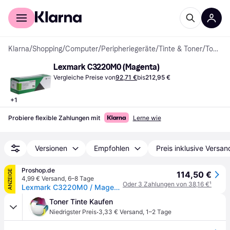
Für Shopper
Für Händler
Klarna
/
Shopping
/
Computer
/
Peripheriegeräte
/
Tinte & Toner
/
Tonerkassetten
Lexmark C3220M0 (Magenta)
Vergleiche Preise von
92,71 €
bis
212,95 €
+
1
Probiere flexible Zahlungen mit
Lerne wie
Versionen
Empfohlen
Preis inklusive Versan
Proshop.de
ANZEIGE
114,50 €
4,99 € Versand
,
6–8 Tage
Oder 3 Zahlungen von 38,16 €
¹
Lexmark C3220M0 / Magenta Return Program Toner
Toner Tinte Kaufen
·
Niedrigster Preis
3,33 € Versand
,
1–2 Tage