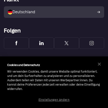
Mit Klarna verkaufen
Plattformen und Partner
Shops entdecken
Dein Widerrufsrecht
Deutschland
Käuferschutzrichtlinie
Folgen
Cookies und Datenschutz
Wir verwenden Cookies, damit unsere Website optimal funktioniert,
und um dein Surfverhalten zu analysieren und zu personalisieren.
Außerdem teilen wir Daten mit unseren Werbepartner:innen. Du
kannst deine Präferenzen jederzeit verwalten oder deine Einwilligung
widerrufen.
Einstellungen ändern
Copyright © 2005-2026 Klarna Bank AB (publ). Headquarters: Stockholm, Sweden. All
rights reserved. Klarna Bank AB (publ). Sveavägen 46, 111 34 Stockholm. Organization