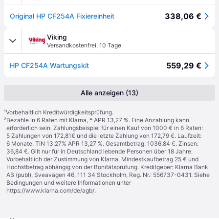
338,06 €
Original HP CF254A Fixiereinheit
Viking
Versandkostenfrei
,
10 Tage
559,29 €
HP CF254A Wartungskit
Alle anzeigen (13)
¹
Vorbehaltlich Kreditwürdigkeitsprüfung.
²
Bezahle in 6 Raten mit Klarna, * APR 13,27 %. Eine Anzahlung kann
erforderlich sein. Zahlungsbeispiel für einen Kauf von 1000 € in 6 Raten:
5 Zahlungen von 172,81€ und die letzte Zahlung von 172,79 €. Laufzeit:
6 Monate. TIN 13,27% APR 13,27 %. Gesamtbetrag: 1036,84 €. Zinsen:
36,84 €. Gilt nur für in Deutschland lebende Personen über 18 Jahre.
Vorbehaltlich der Zustimmung von Klarna. Mindestkaufbetrag 25 € und
Höchstbetrag abhängig von der Bonitätsprüfung. Kreditgeber: Klarna Bank
AB (publ), Sveavägen 46, 111 34 Stockholm, Reg. Nr.: 556737-0431. Siehe
Bedingungen und weitere Informationen unter
https://www.klarna.com/de/agb/
.