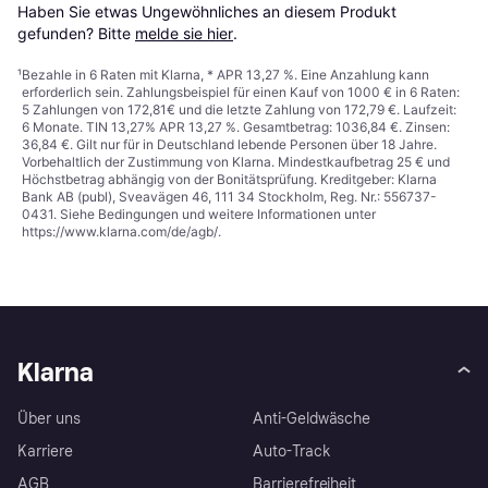
Haben Sie etwas Ungewöhnliches an diesem Produkt 
gefunden? Bitte 
melde sie hier
.
¹
Bezahle in 6 Raten mit Klarna, * APR 13,27 %. Eine Anzahlung kann
erforderlich sein. Zahlungsbeispiel für einen Kauf von 1000 € in 6 Raten:
5 Zahlungen von 172,81€ und die letzte Zahlung von 172,79 €. Laufzeit:
6 Monate. TIN 13,27% APR 13,27 %. Gesamtbetrag: 1036,84 €. Zinsen:
36,84 €. Gilt nur für in Deutschland lebende Personen über 18 Jahre.
Vorbehaltlich der Zustimmung von Klarna. Mindestkaufbetrag 25 € und
Höchstbetrag abhängig von der Bonitätsprüfung. Kreditgeber: Klarna
Bank AB (publ), Sveavägen 46, 111 34 Stockholm, Reg. Nr.: 556737-
0431. Siehe Bedingungen und weitere Informationen unter
https://www.klarna.com/de/agb/
.
Klarna
Über uns
Anti-Geldwäsche
Karriere
Auto-Track
AGB
Barrierefreiheit