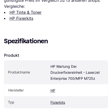
günstigste Preis im Vergleich zu 
13
 anderen Shops.
Vergleiche:
HP Tinte & Toner
HP Fixierkits
Spezifikationen
Produkt
HP Wartung Der 
Produktname
Druckerfixiereinheit - LaserJet 
Enterprise 700/MFP M725z
Hersteller
HP
Typ
Fixierkits