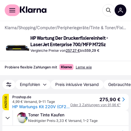
Für Shopper
Für Händler
Klarna
/
Shopping
/
Computer
/
Peripheriegeräte
/
Tinte & Toner
/
Fixierkits
HP Wartung Der Druckerfixiereinheit - 
LaserJet Enterprise 700/MFP M725z
Vergleiche Preise von
257,27 €
bis
559,29 €
Probiere flexible Zahlungen mit
Lerne wie
Empfohlen
Preis inklusive Versand
Gebrauchte
Proshop.de
ANZEIGE
275,90 €
4,99 € Versand
,
9–11 Tage
Oder 3 Zahlungen von 91,96 €
¹
HP Wartungs Kit 220V (CF254A)
Toner Tinte Kaufen
·
Niedrigster Preis
3,33 € Versand
,
1–2 Tage