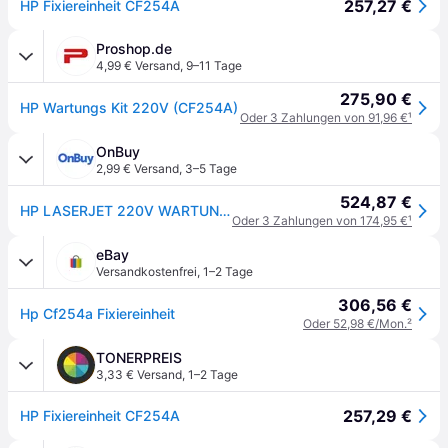
257,27 €
HP Fixiereinheit CF254A
Proshop.de
4,99 € Versand
,
9–11 Tage
275,90 €
HP Wartungs Kit 220V (CF254A)
Oder 3 Zahlungen von 91,96 €
¹
OnBuy
2,99 € Versand
,
3–5 Tage
524,87 €
HP LASERJET 220V WARTUNG CF254A
Oder 3 Zahlungen von 174,95 €
¹
eBay
Versandkostenfrei
,
1–2 Tage
306,56 €
Hp Cf254a Fixiereinheit
Oder 52,98 €/Mon.
²
TONERPREIS
3,33 € Versand
,
1–2 Tage
257,29 €
HP Fixiereinheit CF254A