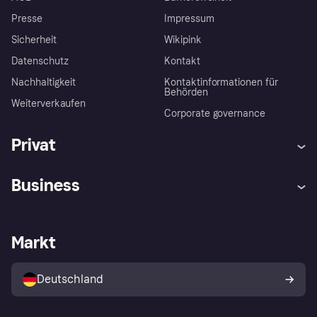
Presse
Impressum
Sicherheit
Wikipink
Datenschutz
Kontakt
Nachhaltigkeit
Kontaktinformationen für
Behörden
Weiterverkaufen
Corporate governance
Privat
Hilfe
Beschwerden
Business
Einloggen
Sicher shoppen mit Klarna
Händlersupport
Entwicklerseite
Mit Klarna einkaufen
Festgeld
Händlerportal
Betriebsstatus
Markt
Klarna App
Datenschutzeinstellungen
Mit Klarna verkaufen
Plattformen und Partner
Shops entdecken
Dein Widerrufsrecht
Deutschland
Käuferschutzrichtlinie