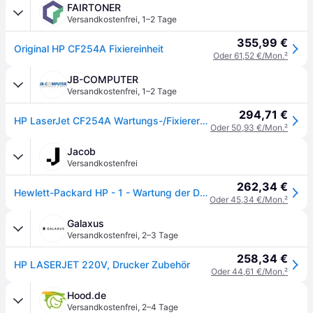
FAIRTONER
Versandkostenfrei
,
1–2 Tage
355,99 €
Original HP CF254A Fixiereinheit
Oder 61,52 €/Mon.
²
JB-COMPUTER
Versandkostenfrei
,
1–2 Tage
294,71 €
HP LaserJet CF254A Wartungs-/Fixiererkit (220 V)
Oder 50,93 €/Mon.
²
Jacob
Versandkostenfrei
262,34 €
Hewlett-Packard HP - 1 - Wartung der Druckerfixiereinheit - für LaserJet Enterprise 700, MFP M725z, MFP M725z+ (CF254A)
Oder 45,34 €/Mon.
²
Galaxus
Versandkostenfrei
,
2–3 Tage
258,34 €
HP LASERJET 220V, Drucker Zubehör
Oder 44,61 €/Mon.
²
Hood.de
Versandkostenfrei
,
2–4 Tage