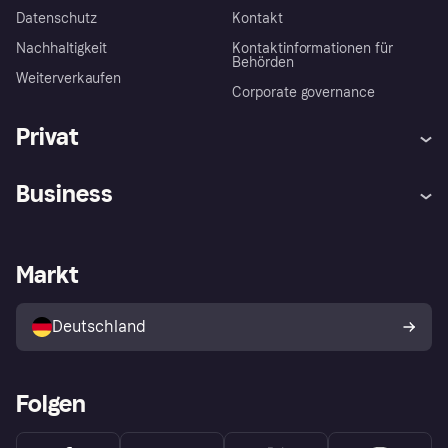
Datenschutz
Kontakt
Nachhaltigkeit
Kontaktinformationen für
Behörden
Weiterverkaufen
Corporate governance
Privat
Hilfe
Beschwerden
Business
Einloggen
Sicher shoppen mit Klarna
Händlersupport
Entwicklerseite
Mit Klarna einkaufen
Festgeld
Händlerportal
Betriebsstatus
Markt
Klarna App
Datenschutzeinstellungen
Mit Klarna verkaufen
Plattformen und Partner
Shops entdecken
Dein Widerrufsrecht
Deutschland
Käuferschutzrichtlinie
Folgen