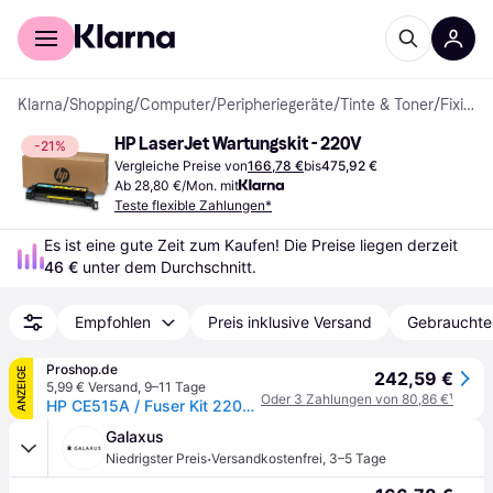
Für Shopper
Für Händler
Klarna
/
Shopping
/
Computer
/
Peripheriegeräte
/
Tinte & Toner
/
Fixierkits
HP LaserJet Wartungskit - 220V
-21%
Vergleiche Preise von
166,78 €
bis
475,92 €
Ab 28,80 €/Mon. mit
Teste flexible Zahlungen*
Es ist eine gute Zeit zum Kaufen! Die Preise liegen derzeit 
46 €
 unter dem Durchschnitt.
Empfohlen
Preis inklusive Versand
Gebrauchte
Proshop.de
ANZEIGE
242,59 €
5,99 € Versand
,
9–11 Tage
Oder 3 Zahlungen von 80,86 €
¹
HP CE515A / Fuser Kit 220V - Wartungsset
Galaxus
·
Niedrigster Preis
Versandkostenfrei
,
3–5 Tage