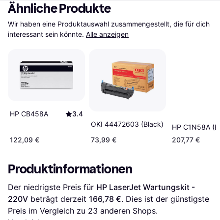
Ähnliche Produkte
Wir haben eine Produktauswahl zusammengestellt, die für dich 
interessant sein könnte.
Alle anzeigen
HP CB458A
3.4
OKI 44472603 (Black)
HP C1N58A (Bl
122,09 €
73,99 €
207,77 €
Produktinformationen
Der niedrigste Preis für 
HP LaserJet Wartungskit - 
220V
 beträgt derzeit 
166,78 €
. Dies ist der günstigste 
Preis im Vergleich zu 
23
 anderen Shops.