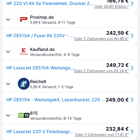
166,78 €
HP 220 V) Kit für Fixiereinheit, Drucker Zubehör
Oder 28,80 €/Mon.
²
Proshop.de
5,99 € Versand
,
9–11 Tage
242,59 €
HP CE515A / Fuser Kit 220V - Wartungsset
Oder 3 Zahlungen von 80,86 €
¹
Kaufland.de
Versandkostenfrei
,
4–6 Tage
249,72 €
HP LaserJet CE515A Wartungskit (220 V), Wartungs-Set, Laser, Schwarz, China, Business, Unternehmen, 596 mm
Oder 3 Zahlungen von 83,24 €
¹
Reichelt
5,95 € Versand
,
1–2 Tage
249,00 €
HP CE515A - Wartungskit, Laserdrucker, 220 V, Fixiereinheit
815
Versandkostenfrei
,
8–14 Tage
232,84 €
HP LaserJet 220 V Fixierbaugruppe - 250000 Seiten - China - HP - LaserJet Managed MFP E72525 - E72530 - E72535 - 2,04 kg - 145 mm
Oder 3 Zahlungen von 77,61 €
¹