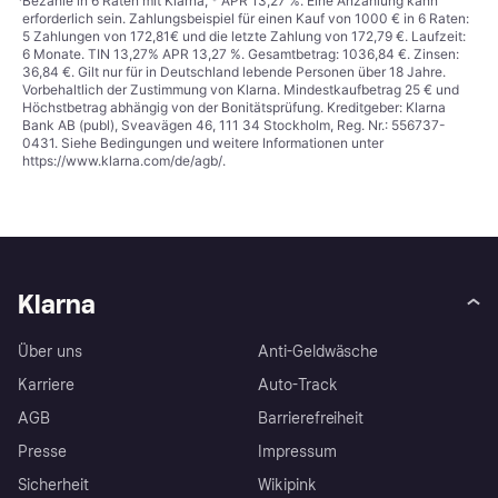
¹
Bezahle in 6 Raten mit Klarna, * APR 13,27 %. Eine Anzahlung kann
erforderlich sein. Zahlungsbeispiel für einen Kauf von 1000 € in 6 Raten:
5 Zahlungen von 172,81€ und die letzte Zahlung von 172,79 €. Laufzeit:
6 Monate. TIN 13,27% APR 13,27 %. Gesamtbetrag: 1036,84 €. Zinsen:
36,84 €. Gilt nur für in Deutschland lebende Personen über 18 Jahre.
Vorbehaltlich der Zustimmung von Klarna. Mindestkaufbetrag 25 € und
Höchstbetrag abhängig von der Bonitätsprüfung. Kreditgeber: Klarna
Bank AB (publ), Sveavägen 46, 111 34 Stockholm, Reg. Nr.: 556737-
0431. Siehe Bedingungen und weitere Informationen unter
https://www.klarna.com/de/agb/
.
Klarna
Über uns
Anti-Geldwäsche
Karriere
Auto-Track
AGB
Barrierefreiheit
Presse
Impressum
Sicherheit
Wikipink