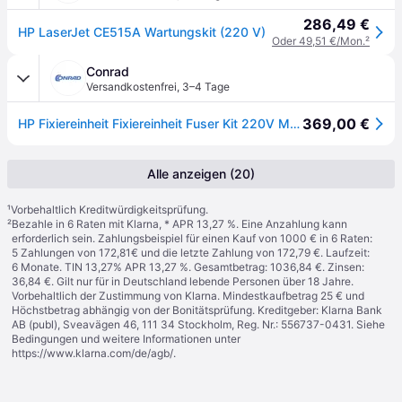
286,49 €
HP LaserJet CE515A Wartungskit (220 V)
Oder 49,51 €/Mon.
²
Conrad
Versandkostenfrei
,
3–4 Tage
369,00 €
HP Fixiereinheit Fixiereinheit Fuser Kit 220V M775 CE515A Original 150000 Seiten
Alle anzeigen (20)
¹
Vorbehaltlich Kreditwürdigkeitsprüfung.
²
Bezahle in 6 Raten mit Klarna, * APR 13,27 %. Eine Anzahlung kann
erforderlich sein. Zahlungsbeispiel für einen Kauf von 1000 € in 6 Raten:
5 Zahlungen von 172,81€ und die letzte Zahlung von 172,79 €. Laufzeit:
6 Monate. TIN 13,27% APR 13,27 %. Gesamtbetrag: 1036,84 €. Zinsen:
36,84 €. Gilt nur für in Deutschland lebende Personen über 18 Jahre.
Vorbehaltlich der Zustimmung von Klarna. Mindestkaufbetrag 25 € und
Höchstbetrag abhängig von der Bonitätsprüfung. Kreditgeber: Klarna Bank
AB (publ), Sveavägen 46, 111 34 Stockholm, Reg. Nr.: 556737-0431. Siehe
Bedingungen und weitere Informationen unter
https://www.klarna.com/de/agb/
.