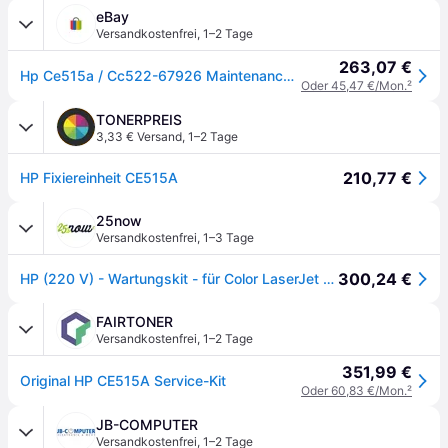
eBay
Versandkostenfrei
,
1–2 Tage
263,07 €
Hp Ce515a / Cc522-67926 Maintenance-kit
Oder 45,47 €/Mon.
²
TONERPREIS
3,33 € Versand
,
1–2 Tage
210,77 €
HP Fixiereinheit CE515A
25now
Versandkostenfrei
,
1–3 Tage
300,24 €
HP (220 V) - Wartungskit - für Color LaserJet Enterprise MFP M775
FAIRTONER
Versandkostenfrei
,
1–2 Tage
351,99 €
Original HP CE515A Service-Kit
Oder 60,83 €/Mon.
²
JB-COMPUTER
Versandkostenfrei
,
1–2 Tage