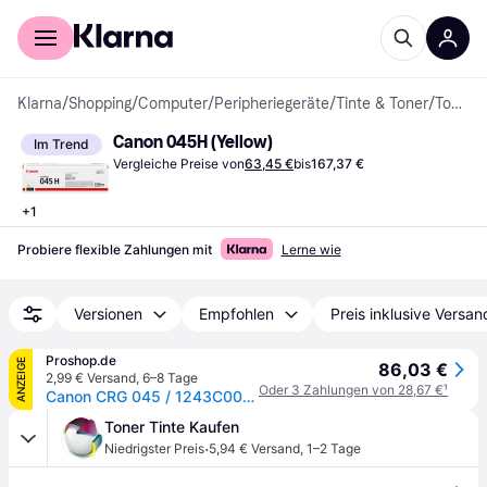
Für Shopper
Für Händler
Klarna
/
Shopping
/
Computer
/
Peripheriegeräte
/
Tinte & Toner
/
Tonerkassetten
Canon 045H (Yellow)
Im Trend
Vergleiche Preise von
63,45 €
bis
167,37 €
+
1
Probiere flexible Zahlungen mit
Lerne wie
Versionen
Empfohlen
Preis inklusive Versan
Proshop.de
ANZEIGE
86,03 €
2,99 € Versand
,
6–8 Tage
Oder 3 Zahlungen von 28,67 €
¹
Canon CRG 045 / 1243C002 High Yellow
Toner Tinte Kaufen
·
Niedrigster Preis
5,94 € Versand
,
1–2 Tage