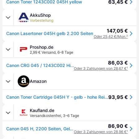
63,45 €
Canon Toner 1243C002 045H yellow
AkkuShop
Vorbestellung
147,05 €
Canon Lasertoner 045H gelb 2.200 Seiten
Oder 25,42 €/Mon.
²
Proshop.de
2,99 € Versand
,
6–8 Tage
86,03 €
Canon CRG 045 / 1243C002 High Yellow
Oder 3 Zahlungen von 28,67 €
¹
Amazon
93,95 €
Canon Toner Cartridge 045H Y - gelb - hohe Reichweite 2812035 XL
Kaufland.de
Versandkostenfrei
,
3–6 Tage
86,90 €
Canon 045 H, 2200 Seiten, Gelb, 1 Stück(e)
Oder 3 Zahlungen von 28,96 €
¹