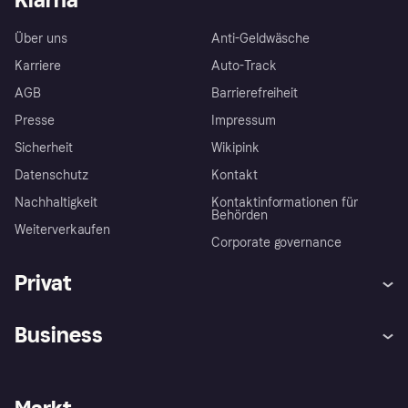
Über uns
Anti-Geldwäsche
Karriere
Auto-Track
AGB
Barrierefreiheit
Presse
Impressum
Sicherheit
Wikipink
Datenschutz
Kontakt
Nachhaltigkeit
Kontaktinformationen für
Behörden
Weiterverkaufen
Corporate governance
Privat
Hilfe
Beschwerden
Business
Einloggen
Sicher shoppen mit Klarna
Händlersupport
Entwicklerseite
Mit Klarna einkaufen
Festgeld
Händlerportal
Betriebsstatus
Klarna App
Datenschutzeinstellungen