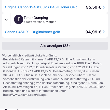
95,59 €
Original Canon 1243C002 / 045H Toner Gelb
Toner Dumping
T
4,99 € Versand
,
Morgen
94,99 €
Canon 045H XL Originaltoner gelb
Alle anzeigen (28)
¹
Vorbehaltlich Kreditwürdigkeitsprüfung.
²
Bezahle in 6 Raten mit Klarna, * APR 13,27 %. Eine Anzahlung kann
erforderlich sein. Zahlungsbeispiel für einen Kauf von 1000 € in 6 Raten:
5 Zahlungen von 172,81€ und die letzte Zahlung von 172,79 €. Laufzeit:
6 Monate. TIN 13,27% APR 13,27 %. Gesamtbetrag: 1036,84 €. Zinsen:
36,84 €. Gilt nur für in Deutschland lebende Personen über 18 Jahre.
Vorbehaltlich der Zustimmung von Klarna. Mindestkaufbetrag 25 € und
Höchstbetrag abhängig von der Bonitätsprüfung. Kreditgeber: Klarna Bank
AB (publ), Sveavägen 46, 111 34 Stockholm, Reg. Nr.: 556737-0431. Siehe
Bedingungen und weitere Informationen unter
https://www.klarna.com/de/agb/
.