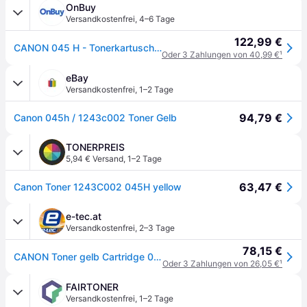
OnBuy
Versandkostenfrei
,
4–6 Tage
122,99 €
CANON 045 H - Tonerkartusche - Hohe Kapazität - Original - Gelb
Oder 3 Zahlungen von 40,99 €
¹
eBay
Versandkostenfrei
,
1–2 Tage
94,79 €
Canon 045h / 1243c002 Toner Gelb
TONERPREIS
5,94 € Versand
,
1–2 Tage
63,47 €
Canon Toner 1243C002 045H yellow
e-tec.at
Versandkostenfrei
,
2–3 Tage
78,15 €
CANON Toner gelb Cartridge 045H
Oder 3 Zahlungen von 26,05 €
¹
FAIRTONER
Versandkostenfrei
,
1–2 Tage