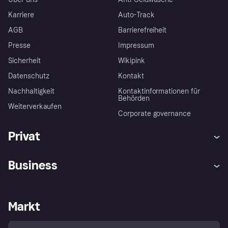
Karriere
Auto-Track
AGB
Barrierefreiheit
Presse
Impressum
Sicherheit
Wikipink
Datenschutz
Kontakt
Nachhaltigkeit
Kontaktinformationen für
Behörden
Weiterverkaufen
Corporate governance
Privat
Hilfe
Beschwerden
Business
Einloggen
Sicher shoppen mit Klarna
Händlersupport
Entwicklerseite
Mit Klarna einkaufen
Festgeld
Händlerportal
Betriebsstatus
Markt
Klarna App
Datenschutzeinstellungen
Mit Klarna verkaufen
Plattformen und Partner
Shops entdecken
Dein Widerrufsrecht