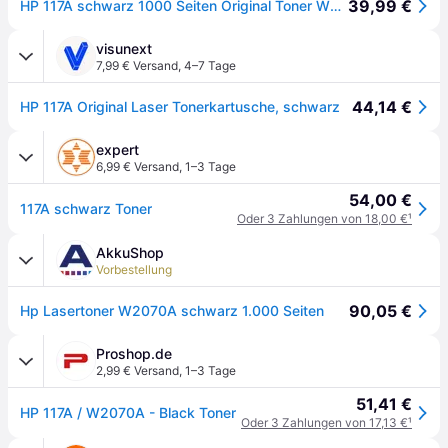
39,99 €
HP 117A schwarz 1000 Seiten Original Toner W2070A
visunext
7,99 € Versand
,
4–7 Tage
44,14 €
HP 117A Original Laser Tonerkartusche, schwarz
expert
6,99 € Versand
,
1–3 Tage
54,00 €
117A schwarz Toner
Oder 3 Zahlungen von 18,00 €
¹
AkkuShop
Vorbestellung
90,05 €
Hp Lasertoner W2070A schwarz 1.000 Seiten
Proshop.de
2,99 € Versand
,
1–3 Tage
51,41 €
HP 117A / W2070A - Black Toner
Oder 3 Zahlungen von 17,13 €
¹