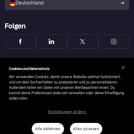
Deutschland
Käuferschutzrichtlinie
Folgen
Cookies und Datenschutz
Wir verwenden Cookies, damit unsere Website optimal funktioniert,
und um dein Surfverhalten zu analysieren und zu personalisieren.
Außerdem teilen wir Daten mit unseren Werbepartner:innen. Du
kannst deine Präferenzen jederzeit verwalten oder deine Einwilligung
widerrufen.
Einstellungen ändern
Copyright © 2005-2026 Klarna Bank AB (publ). Headquarters: Stockholm, Sweden. All
rights reserved. Klarna Bank AB (publ). Sveavägen 46, 111 34 Stockholm. Organization
number: 556737-0431
Alle ablehnen
Alles zulassen