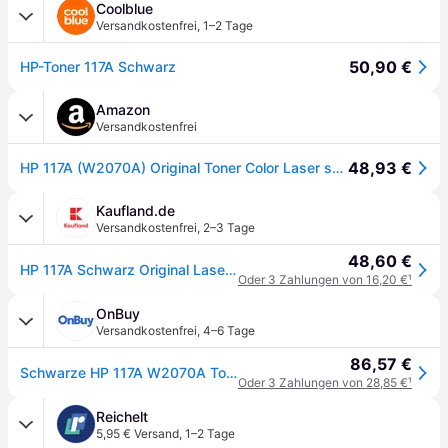
Coolblue
Versandkostenfrei
,
1–2 Tage
50,90 €
HP-Toner 117A Schwarz
Amazon
Versandkostenfrei
48,93 €
HP 117A (W2070A) Original Toner Color Laser schwarz
Kaufland.de
Versandkostenfrei
,
2–3 Tage
48,60 €
HP 117A Schwarz Original Laser Tonerkartusche, 1000 Seiten, Schwarz, 1 Stück(e)
Oder 3 Zahlungen von 16,20 €
¹
OnBuy
Versandkostenfrei
,
4–6 Tage
86,57 €
Schwarze HP 117A W2070A Tonerkartusche für Laser 150 Drucker und Multifunktionsgeräte Laser 178/179
Oder 3 Zahlungen von 28,85 €
¹
Reichelt
5,95 € Versand
,
1–2 Tage