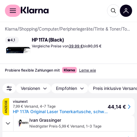
Für Shopper
Für Händler
Klarna
/
Shopping
/
Computer
/
Peripheriegeräte
/
Tinte & Toner
/
Tonerkassetten
HP 117A (Black)
4,1
Vergleiche Preise von
39,99 €
bis
90,05 €
Probiere flexible Zahlungen mit
Lerne wie
Versionen
Empfohlen
Preis inklusive Versan
visunext
ANZEIGE
44,14 €
7,99 € Versand
,
4–7 Tage
HP 117A Original Laser Tonerkartusche, schwarz
Ivan Grassinger
·
Niedrigster Preis
5,99 € Versand
,
1–3 Tage