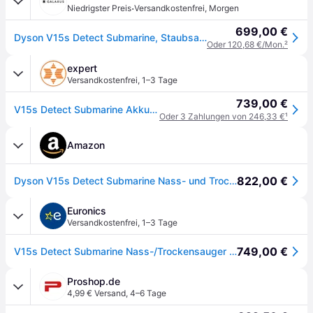
·
Niedrigster Preis
Versandkostenfrei
,
Morgen
699,00 €
Dyson V15s Detect Submarine, Staubsauger, Silber
Oder 120,68 €/Mon.
²
expert
Versandkostenfrei
,
1–3 Tage
739,00 €
V15s Detect Submarine Akku Staubsauger
Oder 3 Zahlungen von 246,33 €
¹
Amazon
822,00 €
Dyson V15s Detect Submarine Nass- und Trockensauger
Euronics
Versandkostenfrei
,
1–3 Tage
749,00 €
V15s Detect Submarine Nass-/Trockensauger Nickel Satin Gelb/ Glanz Nickel
Proshop.de
4,99 € Versand
,
4–6 Tage