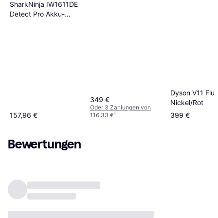
SharkNinja IW1611DE
Detect Pro Akku-
Stielstaubsauger
Dyson V11 Fluf
349 €
Nickel/Rot
Oder 3 Zahlungen von
157,96 €
399 €
116,33 €
¹
Bewertungen