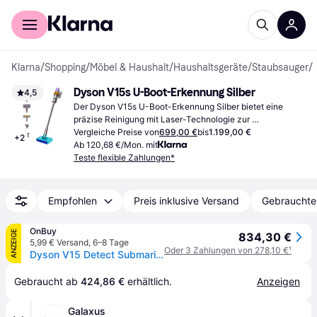
Für Shopper
Für Händler
Klarna
/
Shopping
/
Möbel & Haushalt
/
Haushaltsgeräte
/
Staubsauger
/
Dyson V15s U-Boot-Erkennung Silber
4,5
Der Dyson V15s U-Boot-Erkennung Silber bietet eine 
präzise Reinigung mit Laser-Technologie zur 
Stauberkennung. Geeignet für eine gründliche und 
Vergleiche Preise von
699,00 €
bis
1.199,00 €
+
2
effektive Bodenpflege.
Ab 120,68 €/Mon. mit
Teste flexible Zahlungen*
Empfohlen
Preis inklusive Versand
Gebrauchte
OnBuy
ANZEIGE
834,30 €
5,99 € Versand
,
6–8 Tage
Oder 3 Zahlungen von 278,10 €
¹
Dyson V15 Detect Submarine nickel/satin gelb
Gebraucht ab 
424,86 €
 erhältlich.
Anzeigen
Galaxus