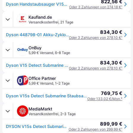
822,56 €
Dyson Handstaubsauger V15s Detect Submarine
Oder 3 Zahlungen von 274,18 €
¹
Kaufland.de
Versandkostenfrei
,
21 Tage
834,30 €
Dyson 448798-01 Akku-Zyklon-Staubsauger 230 V 660 W motorbetriebene
Oder 3 Zahlungen von 278,10 €
¹
OnBuy
5,99 € Versand
,
6–8 Tage
834,30 €
Dyson V15 Detect Submarine nickel/satin gelb
Oder 3 Zahlungen von 278,10 €
¹
Office Partner
5,99 € Versand
,
1–2 Tage
769,75 €
Dyson V15s Detect Submarine Staubsauger Nickel/Blau 660W
Oder 133,02 €/Mon.
²
MediaMarkt
Versandkostenfrei
,
2–3 Tage
899,99 €
DYSON V15s Detect Submarine Nass-/Trockensauger, Akkubetrieb, 660 Watt
Oder 3 Zahlungen von 299,99 €
¹