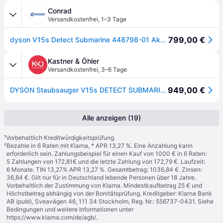
Conrad
Versandkostenfrei
,
1–3 Tage
799,00 €
dyson V15s Detect Submarine 448798-01 Akku-Zyklon-Staubsauger 25.2 V 230 V 660 W motorbetriebene Saugbürste
Kastner & Öhler
Versandkostenfrei
,
3–6 Tage
949,00 €
DYSON Staubsauger V15s DETECT SUBMARINE Nickel/Gelb silber
Alle anzeigen (19)
¹
Vorbehaltlich Kreditwürdigkeitsprüfung.
²
Bezahle in 6 Raten mit Klarna, * APR 13,27 %. Eine Anzahlung kann
erforderlich sein. Zahlungsbeispiel für einen Kauf von 1000 € in 6 Raten:
5 Zahlungen von 172,81€ und die letzte Zahlung von 172,79 €. Laufzeit:
6 Monate. TIN 13,27% APR 13,27 %. Gesamtbetrag: 1036,84 €. Zinsen:
36,84 €. Gilt nur für in Deutschland lebende Personen über 18 Jahre.
Vorbehaltlich der Zustimmung von Klarna. Mindestkaufbetrag 25 € und
Höchstbetrag abhängig von der Bonitätsprüfung. Kreditgeber: Klarna Bank
AB (publ), Sveavägen 46, 111 34 Stockholm, Reg. Nr.: 556737-0431. Siehe
Bedingungen und weitere Informationen unter
https://www.klarna.com/de/agb/
.