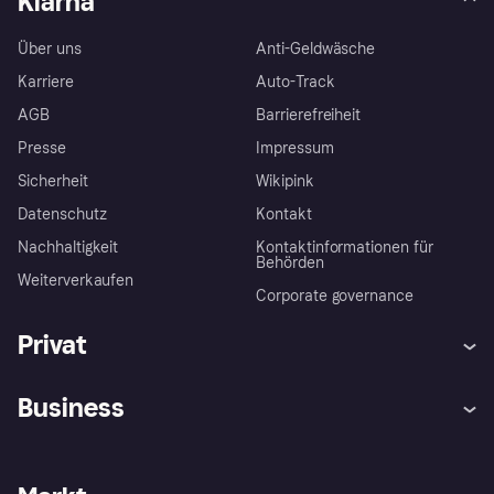
Klarna
Über uns
Anti-Geldwäsche
Karriere
Auto-Track
AGB
Barrierefreiheit
Presse
Impressum
Sicherheit
Wikipink
Datenschutz
Kontakt
Nachhaltigkeit
Kontaktinformationen für
Behörden
Weiterverkaufen
Corporate governance
Privat
Hilfe
Beschwerden
Business
Einloggen
Sicher shoppen mit Klarna
Händlersupport
Entwicklerseite
Mit Klarna einkaufen
Festgeld
Händlerportal
Betriebsstatus
Klarna App
Datenschutzeinstellungen