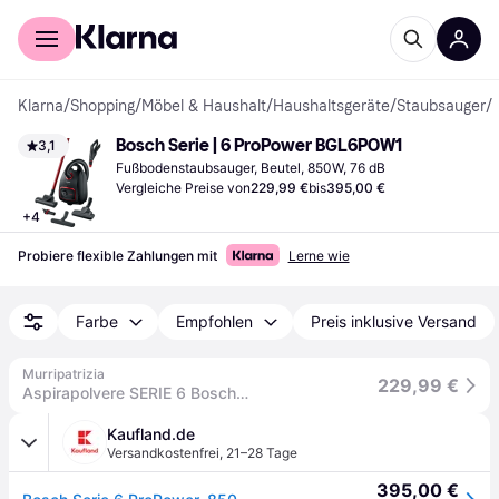
Für Shopper
Für Händler
Klarna
/
Shopping
/
Möbel & Haushalt
/
Haushaltsgeräte
/
Staubsauger
/
Bosch Serie | 6 ProPower BGL6POW1
3,1
Fußbodenstaubsauger, Beutel, 850W, 76 dB
Vergleiche Preise von
229,99 €
bis
395,00 €
+
4
Probiere flexible Zahlungen mit
Lerne wie
Farbe
Empfohlen
Preis inklusive Versand
Murripatrizia
229,99 €
Aspirapolvere SERIE 6 Bosch BGL6POW1 Propower Nero e Rosso
Kaufland.de
Versandkostenfrei
,
21–28 Tage
395,00 €