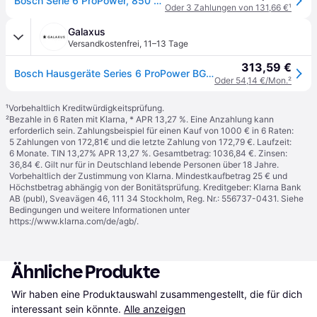
Bosch Serie 6 ProPower, 850 W, Zylinder-Vakuum, Trocken, Staubbeutel, 4 l, HEPA
Oder 3 Zahlungen von 131,66 €
¹
Galaxus
Versandkostenfrei
,
11–13 Tage
313,59 €
Bosch Hausgeräte Series 6 ProPower BGL6POW1, Staubsauger, Schwarz
Oder 54,14 €/Mon.
²
¹
Vorbehaltlich Kreditwürdigkeitsprüfung.
²
Bezahle in 6 Raten mit Klarna, * APR 13,27 %. Eine Anzahlung kann
erforderlich sein. Zahlungsbeispiel für einen Kauf von 1000 € in 6 Raten:
5 Zahlungen von 172,81€ und die letzte Zahlung von 172,79 €. Laufzeit:
6 Monate. TIN 13,27% APR 13,27 %. Gesamtbetrag: 1036,84 €. Zinsen:
36,84 €. Gilt nur für in Deutschland lebende Personen über 18 Jahre.
Vorbehaltlich der Zustimmung von Klarna. Mindestkaufbetrag 25 € und
Höchstbetrag abhängig von der Bonitätsprüfung. Kreditgeber: Klarna Bank
AB (publ), Sveavägen 46, 111 34 Stockholm, Reg. Nr.: 556737-0431. Siehe
Bedingungen und weitere Informationen unter
https://www.klarna.com/de/agb/
.
Ähnliche Produkte
Wir haben eine Produktauswahl zusammengestellt, die für dich 
interessant sein könnte.
Alle anzeigen