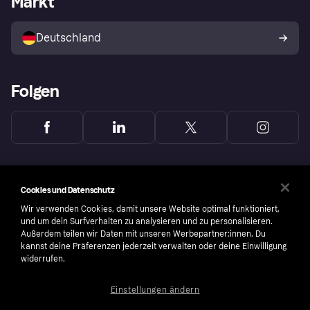
Markt
Mit Klarna verkaufen
Plattformen und Partner
Shops entdecken
Dein Widerrufsrecht
Deutschland
Käuferschutzrichtlinie
Folgen
Cookies und Datenschutz
Wir verwenden Cookies, damit unsere Website optimal funktioniert,
und um dein Surfverhalten zu analysieren und zu personalisieren.
Außerdem teilen wir Daten mit unseren Werbepartner:innen. Du
kannst deine Präferenzen jederzeit verwalten oder deine Einwilligung
widerrufen.
Einstellungen ändern
Copyright © 2005-2026 Klarna Bank AB (publ). Headquarters: Stockholm, Sweden. All