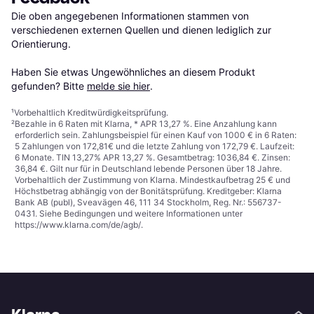
Die oben angegebenen Informationen stammen von 
verschiedenen externen Quellen und dienen lediglich zur 
Orientierung.

Haben Sie etwas Ungewöhnliches an diesem Produkt 
gefunden? Bitte 
melde sie hier
.
¹
Vorbehaltlich Kreditwürdigkeitsprüfung.
²
Bezahle in 6 Raten mit Klarna, * APR 13,27 %. Eine Anzahlung kann
erforderlich sein. Zahlungsbeispiel für einen Kauf von 1000 € in 6 Raten:
5 Zahlungen von 172,81€ und die letzte Zahlung von 172,79 €. Laufzeit:
6 Monate. TIN 13,27% APR 13,27 %. Gesamtbetrag: 1036,84 €. Zinsen:
36,84 €. Gilt nur für in Deutschland lebende Personen über 18 Jahre.
Vorbehaltlich der Zustimmung von Klarna. Mindestkaufbetrag 25 € und
Höchstbetrag abhängig von der Bonitätsprüfung. Kreditgeber: Klarna
Bank AB (publ), Sveavägen 46, 111 34 Stockholm, Reg. Nr.: 556737-
0431. Siehe Bedingungen und weitere Informationen unter
https://www.klarna.com/de/agb/
.