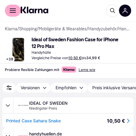
Für Shopper
Für Händler
Klarna
/
Shopping
/
Mobilgeräte & Wearables
/
Handyzubehör
/
Handyhüllen
Ideal of Sweden Fashion Case for iPhone 
12 Pro Max
Handyhülle
Vergleiche Preise von
10,50 €
bis
34,99 €
+
38
Probiere flexible Zahlungen mit
Lerne wie
Versionen
Empfohlen
Preis inklusive Versan
IDEAL OF SWEDEN
Niedrigster Preis
10,50 €
Printed Case Sahara Snake
handyhuellen.de