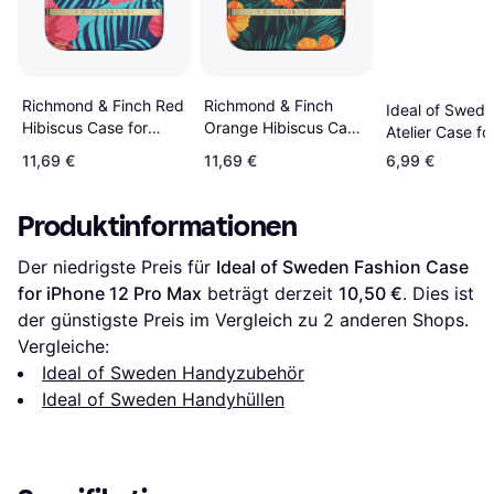
Richmond & Finch Red
Richmond & Finch
Ideal of Swed
Hibiscus Case for
Orange Hibiscus Case
Atelier Case fo
iPhone 12 Pro Max
for iPhone 12 Pro Max
12 Pro Max
11,69 €
11,69 €
6,99 €
Produktinformationen
Der niedrigste Preis für 
Ideal of Sweden Fashion Case 
for iPhone 12 Pro Max
 beträgt derzeit 
10,50 €
. Dies ist 
der günstigste Preis im Vergleich zu 
2
 anderen Shops.
Vergleiche:
Ideal of Sweden Handyzubehör
Ideal of Sweden Handyhüllen