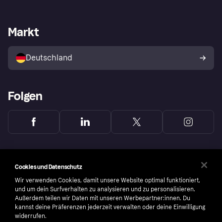
Händlersupport
Entwicklerseite
Mit Klarna einkaufen
Festgeld
Händlerportal
Betriebsstatus
Markt
Klarna App
Datenschutzeinstellungen
Mit Klarna verkaufen
Plattformen und Partner
Shops entdecken
Dein Widerrufsrecht
Deutschland
Käuferschutzrichtlinie
Folgen
Cookies und Datenschutz
Wir verwenden Cookies, damit unsere Website optimal funktioniert,
und um dein Surfverhalten zu analysieren und zu personalisieren.
Außerdem teilen wir Daten mit unseren Werbepartner:innen. Du
kannst deine Präferenzen jederzeit verwalten oder deine Einwilligung
widerrufen.