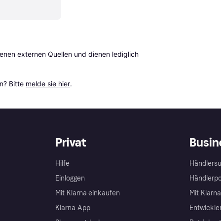
en externen Quellen und dienen lediglich 
? Bitte 
melde sie hier
.
Privat
Busin
Hilfe
Händlersu
Einloggen
Händlerpo
Mit Klarna einkaufen
Mit Klarn
Klarna App
Entwickle