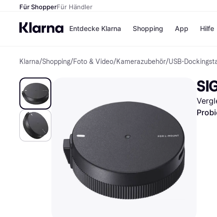
Für Shopper
Für Händler
Entdecke Klarna
Shopping
App
Hilfe
Klarna
/
Shopping
/
Foto & Video
/
Kamerazubehör
/
USB-Dockingst
Zahlungsmethoden
Shops
Zahlungsmethoden
Kaufla
SI
Sofort bezahlen
eBay
Bezahle in 3
Temu
Vergl
Teilzahlungen
Samsu
Bezahle in bis zu 30
SHEIN
Probi
Tagen
Ratenzahlung
Alle Shops