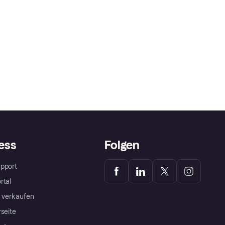
ess
Folgen
pport
rtal
a verkaufen
rseite