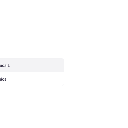
eica L
eica