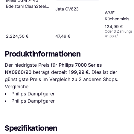
Miele DGM 7440
Edelstahl CleanSteel
Jata CV623
Dampfgarer
WMF
Küchenminis
Vitalis E
124,99 €
Oder 3 Zahlunge
2.224,50 €
47,49 €
41,66 €
¹
Produktinformationen
Der niedrigste Preis für 
Philips 7000 Series 
NX0960/90
 beträgt derzeit 
199,99 €
. Dies ist der 
günstigste Preis im Vergleich zu 
2
 anderen Shops.
Vergleiche:
Philips Dampfgarer
Philips Dampfgarer
Spezifikationen