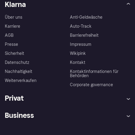
Klarna
Über uns
Anti-Geldwäsche
Karriere
Auto-Track
AGB
Barrierefreiheit
Presse
Impressum
Sicherheit
Wikipink
Datenschutz
Kontakt
Nachhaltigkeit
Kontaktinformationen für
Behörden
Weiterverkaufen
Corporate governance
Privat
Hilfe
Beschwerden
Business
Einloggen
Sicher shoppen mit Klarna
Händlersupport
Entwicklerseite
Mit Klarna einkaufen
Festgeld