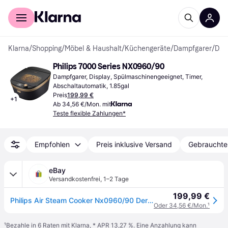
Für Shopper
Für Händler
Klarna
/
Shopping
/
Möbel & Haushalt
/
Küchengeräte
/
Dampfgarer
/
Dampfgarer
Philips 7000 Series NX0960/90
Dampfgarer, Display, Spülmaschinengeeignet, Timer, 
Abschaltautomatik, 1.85gal
Preis
199,99 €
+
1
Ab 34,56 €/Mon. mit
Teste flexible Zahlungen*
Empfohlen
Preis inklusive Versand
Gebrauchte
eBay
Versandkostenfrei
,
1–2 Tage
199,99 €
Philips Air Steam Cooker Nx0960/90 Der Serie 7000, App-steuerung, 7.0 L
Oder 34,56 €/Mon.
¹
¹
Bezahle in 6 Raten mit Klarna, * APR 13,27 %. Eine Anzahlung kann