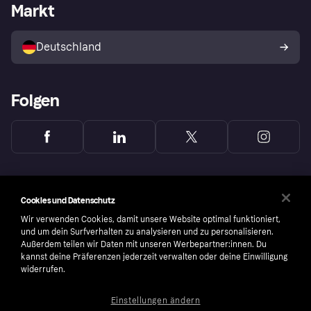
Händlerportal
Betriebsstatus
Markt
Klarna App
Datenschutzeinstellungen
Mit Klarna verkaufen
Plattformen und Partner
Shops entdecken
Dein Widerrufsrecht
Deutschland
Käuferschutzrichtlinie
Folgen
Cookies und Datenschutz
Wir verwenden Cookies, damit unsere Website optimal funktioniert,
und um dein Surfverhalten zu analysieren und zu personalisieren.
Außerdem teilen wir Daten mit unseren Werbepartner:innen. Du
kannst deine Präferenzen jederzeit verwalten oder deine Einwilligung
widerrufen.
Einstellungen ändern