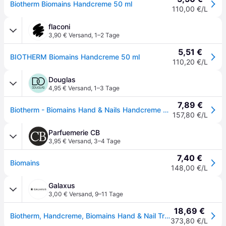
Biotherm Biomains Handcreme 50 ml
110,00 €/L
flaconi
3,90 € Versand
,
1–2 Tage
5,51 €
BIOTHERM Biomains Handcreme 50 ml
110,20 €/L
Douglas
4,95 € Versand
,
1–3 Tage
7,89 €
Biotherm - Biomains Hand & Nails Handcreme 50 ml (157.8 € / 1 l)
157,80 €/L
Parfuemerie CB
3,95 € Versand
,
3–4 Tage
7,40 €
Biomains
148,00 €/L
Galaxus
3,00 € Versand
,
9–11 Tage
18,69 €
Biotherm, Handcreme, Biomains Hand & Nail Treatment - Water Resistant (50ml)
373,80 €/L