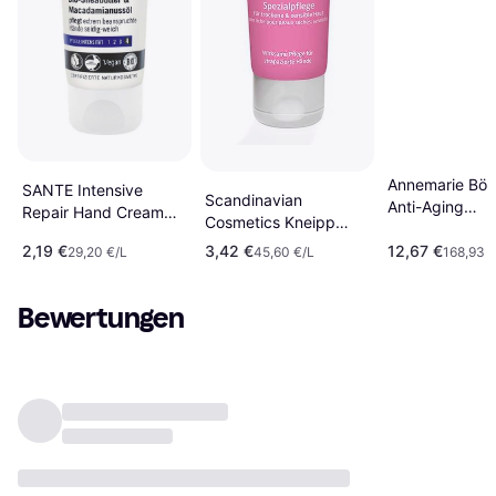
Annemarie Börl
SANTE Intensive
Scandinavian
Anti-Aging
Repair Hand Cream
Cosmetics Kneipp
Handcreme 75
75ml
Almond Blossom Hand
2,19 €
3,42 €
12,67 €
29,20 €/L
45,60 €/L
168,93 €
Cream 75ml
Bewertungen