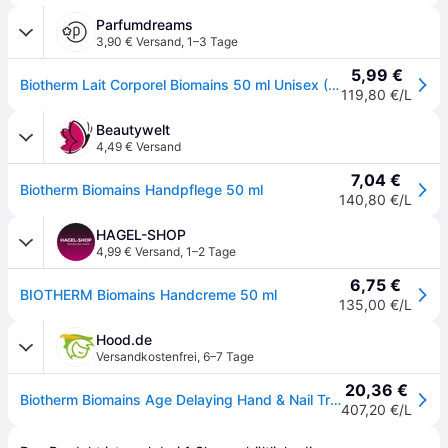
Parfumdreams
3,90 € Versand
,
1–3 Tage
5,99 €
Biotherm Lait Corporel Biomains 50 ml Unisex (119,80 € / 1 l)
119,80 €/L
Beautywelt
4,49 € Versand
7,04 €
Biotherm Biomains Handpflege 50 ml
140,80 €/L
HAGEL-SHOP
4,99 € Versand
,
1–2 Tage
6,75 €
BIOTHERM Biomains Handcreme 50 ml
135,00 €/L
Hood.de
Versandkostenfrei
,
6–7 Tage
20,36 €
Biotherm Biomains Age Delaying Hand & Nail Treatment
407,20 €/L