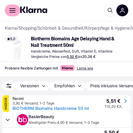
Für Shopper
Für Händler
Klarna
/
Shopping
/
Schönheit & Gesundheit
/
Körperpflege & Hygiene
/
Biotherm Biomains Age Delaying Hand & 
5,0
Nail Treatment 50ml
Handcreme, Wasserfest, Duft, Vitamin E, Vitamine
Vergleiche Preise von
5,50 €
bis
20,36 €
Probiere flexible Zahlungen mit
Lerne wie
Versionen
Empfohlen
Preis inklusive Versan
flaconi
ANZEIGE
5,51 €
3,90 € Versand
,
1–2 Tage
110,20 €/L
BIOTHERM Biomains Handcreme 50 ml
BaslerBeauty
·
Niedrigster Preis
4,90 € Versand
,
1–3 Tage
5,50 €