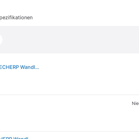
pezifikationen
Vision VISION EIN PAAR WEISSE WANDLAUTSPRECHERP Wandlautsprecher 13.34 cm 5.25 Zoll 50 W 1 St.
Nie