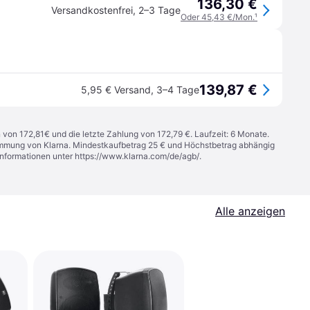
136,30 €
Versandkostenfrei
,
2–3 Tage
Oder 45,43 €/Mon.
¹
139,87 €
5,95 € Versand
,
3–4 Tage
n von 172,81€ und die letzte Zahlung von 172,79 €. Laufzeit: 6 Monate.
stimmung von Klarna. Mindestkaufbetrag 25 € und Höchstbetrag abhängig
Informationen unter
https://www.klarna.com/de/agb/
.
Alle anzeigen