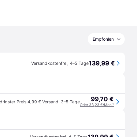
Empfohlen
139,99 €
Versandkostenfrei
,
4–5 Tage
99,70 €
·
drigster Preis
4,99 € Versand
,
3–5 Tage
Oder 33,23 €/Mon.
¹
Versandkostenfrei
,
4–5 Tage