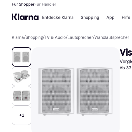
Für Shopper
Für Händler
Entdecke Klarna
Shopping
App
Hilfe
Klarna
/
Shopping
/
TV & Audio
/
Lautsprecher
/
Wandlautsprecher
Zahlungsmethoden
Shops
Zahlungsmethoden
Kaufla
Vi
Sofort bezahlen
eBay
Bezahle in 3
Temu
Vergl
Teilzahlungen
Samsu
Bezahle in bis zu 30
SHEIN
Ab 33
Tagen
Ratenzahlung
Alle Shops
+2