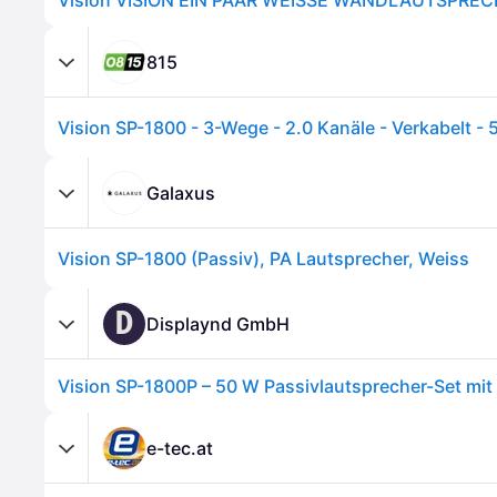
815
Galaxus
Vision SP-1800 (Passiv), PA Lautsprecher, Weiss
D
Displaynd GmbH
e-tec.at