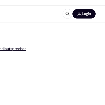
Login
Weitere Informationen
sstattung
M
Was ist Klarna?
Artikel
dlautsprecher
tegorien