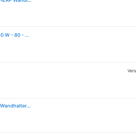
Vision VISION EIN PAAR WEISSE WANDLAUTSPRECHERP Wandlautsprecher 13.34 cm 5.25 Zoll 50 W 1 St.
Vision SP-1800 - 3-Wege - 2.0 Kanäle - Verkabelt - 50 W - 80 - 20000 Hz - Weiß
Vers
Vision SP-1800P – 50 W Passivlautsprecher-Set mit Wandhalterung (Weiß)