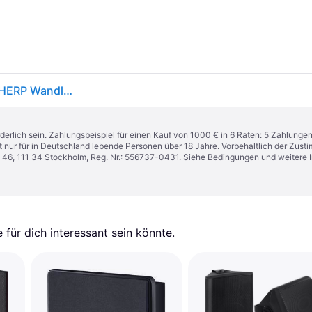
Vision VISION EIN PAAR WEISSE WANDLAUTSPRECHERP Wandlautsprecher 13.34 cm 5.25 Zoll 50 W 1 St.
derlich sein. Zahlungsbeispiel für einen Kauf von 1000 € in 6 Raten: 5 Zahlunge
t nur für in Deutschland lebende Personen über 18 Jahre. Vorbehaltlich der Zu
n 46, 111 34 Stockholm, Reg. Nr.: 556737-0431. Siehe Bedingungen und weitere 
für dich interessant sein könnte.