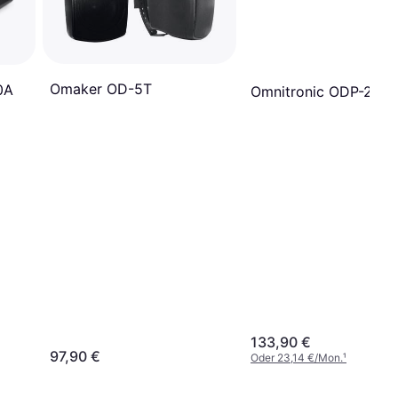
Omaker OD-5T
0A
Omnitronic ODP-204
133,90 €
97,90 €
Oder 23,14 €/Mon.
¹