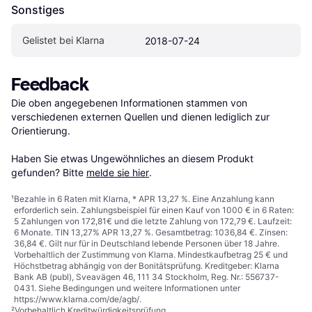
Sonstiges
Gelistet bei Klarna
2018-07-24
Feedback
Die oben angegebenen Informationen stammen von 
verschiedenen externen Quellen und dienen lediglich zur 
Orientierung.

Haben Sie etwas Ungewöhnliches an diesem Produkt 
gefunden? Bitte 
melde sie hier
.
¹
Bezahle in 6 Raten mit Klarna, * APR 13,27 %. Eine Anzahlung kann
erforderlich sein. Zahlungsbeispiel für einen Kauf von 1000 € in 6 Raten:
5 Zahlungen von 172,81€ und die letzte Zahlung von 172,79 €. Laufzeit:
6 Monate. TIN 13,27% APR 13,27 %. Gesamtbetrag: 1036,84 €. Zinsen:
36,84 €. Gilt nur für in Deutschland lebende Personen über 18 Jahre.
Vorbehaltlich der Zustimmung von Klarna. Mindestkaufbetrag 25 € und
Höchstbetrag abhängig von der Bonitätsprüfung. Kreditgeber: Klarna
Bank AB (publ), Sveavägen 46, 111 34 Stockholm, Reg. Nr.: 556737-
0431. Siehe Bedingungen und weitere Informationen unter
https://www.klarna.com/de/agb/
.
²
Vorbehaltlich Kreditwürdigkeitsprüfung.