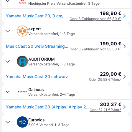
·
Niedrigster Preis
Versandkostenfrei
,
3 Tage
198,90 €
Yamaha MusicCast 20, 3 cm, 9 cm, 40 W, 25 W, 15 W, Kabellos
Oder 3 Zahlungen von 66,30 €
¹
expert
Versandkostenfrei
,
1–3 Tage
199,00 €
MusicCast 20 weiß Streaming-Lautsprecher
Oder 3 Zahlungen von 66,33 €
¹
AUDITORIUM
Versandkostenfrei
,
1–3 Tage
229,00 €
Yamaha MusicCast 20 schwarz
Oder 39,58 €/Mon.
²
Galaxus
Versandkostenfrei
,
2–4 Tage
302,37 €
Yamaha MusicCast 20 (Airplay, Airplay 2, Bluetooth, WLAN), Multiroom System, Weiss
Oder 52,21 €/Mon.
²
Euronics
5,99 € Versand
,
1–3 Tage