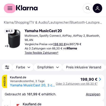
Für Shopper
Für Händler
Klarna
/
Shopping
/
TV & Audio
/
Lautsprecher
/
Bluetooth-Lautsprecher
Yamaha MusicCast 20
4,3
Multiroom, Spotify Connect, AirPlay, AirPlay 2, Bluetooth, 
WLAN
Vergleiche Preise von
198,90 €
bis
307,79 €
+
9
Ab 3 Zahlungen von 66,30 € mit
Teste flexible Zahlungen*
Farbe
Empfohlen
Preis inklusive Versand
Kaufland.de
ANZEIGE
198,90 €
Versandkostenfrei
,
3 Tage
Oder 3 Zahlungen von 66,30 €
¹
Yamaha MusicCast 20, 3 cm, 9 cm, 40 W, 25 W, 15 W, Kabellos
Gebraucht ab 
161,99 €
 erhältlich.
Anzeigen
Kaufland.de