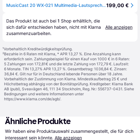
199,00 €
MusicCast 20 WX-021 Multimedia-Lautsprecher weiß
Das Produkt ist auch bei 
1
Shop
 erhältlich, die 
sich dafür entschieden haben, nicht mit Klarna 
Alle anzeigen
zusammenzuarbeiten.
¹
Vorbehaltlich Kreditwürdigkeitsprüfung.
²
Bezahle in 6 Raten mit Klarna, * APR 13,27 %. Eine Anzahlung kann
erforderlich sein. Zahlungsbeispiel für einen Kauf von 1000 € in 6 Raten:
5 Zahlungen von 172,81€ und die letzte Zahlung von 172,79 €. Laufzeit:
6 Monate. TIN 13,27% APR 13,27 %. Gesamtbetrag: 1036,84 €. Zinsen:
36,84 €. Gilt nur für in Deutschland lebende Personen über 18 Jahre.
Vorbehaltlich der Zustimmung von Klarna. Mindestkaufbetrag 25 € und
Höchstbetrag abhängig von der Bonitätsprüfung. Kreditgeber: Klarna Bank
AB (publ), Sveavägen 46, 111 34 Stockholm, Reg. Nr.: 556737-0431. Siehe
Bedingungen und weitere Informationen unter
https://www.klarna.com/de/agb/
.
Ähnliche Produkte
Wir haben eine Produktauswahl zusammengestellt, die für dich 
interessant sein könnte.
Alle anzeigen