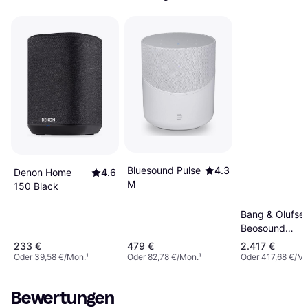
Bluesound Pulse
4.3
Denon Home
4.6
M
150 Black
Bang & Olufse
Beosound
Balance - Blac
233 €
479 €
2.417 €
Oak
Oder 39,58 €/Mon.
¹
Oder 82,78 €/Mon.
¹
Oder 417,68 €/Mo
Bewertungen