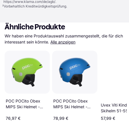
https://www.klarna.com/de/agb/
.
²
Vorbehaltlich Kreditwürdigkeitsprüfung.
Ähnliche Produkte
Wir haben eine Produktauswahl zusammengestellt, die für dich 
interessant sein könnte.
Alle anzeigen
POC POCito Obex
POC POCito Obex
Uvex Viti Kinde
MIPS Ski Helmet -
MIPS Ski Helmet -
Skihelm 51-55
Yellow/Green
Blue
Grün
76,97 €
78,99 €
57,99 €