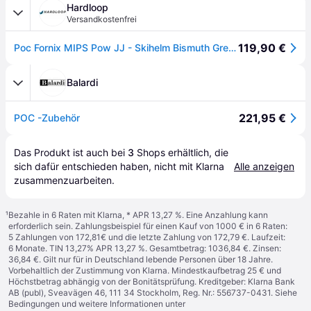
Hardloop
Versandkostenfrei
119,90 €
Poc Fornix MIPS Pow JJ - Skihelm Bismuth Green Matt XS / S (51 - 54 cm)
Balardi
221,95 €
POC -Zubehör
Das Produkt ist auch bei 
3
Shops
 erhältlich, die 
sich dafür entschieden haben, nicht mit Klarna 
Alle anzeigen
zusammenzuarbeiten.
¹
Bezahle in 6 Raten mit Klarna, * APR 13,27 %. Eine Anzahlung kann
erforderlich sein. Zahlungsbeispiel für einen Kauf von 1000 € in 6 Raten:
5 Zahlungen von 172,81€ und die letzte Zahlung von 172,79 €. Laufzeit:
6 Monate. TIN 13,27% APR 13,27 %. Gesamtbetrag: 1036,84 €. Zinsen:
36,84 €. Gilt nur für in Deutschland lebende Personen über 18 Jahre.
Vorbehaltlich der Zustimmung von Klarna. Mindestkaufbetrag 25 € und
Höchstbetrag abhängig von der Bonitätsprüfung. Kreditgeber: Klarna Bank
AB (publ), Sveavägen 46, 111 34 Stockholm, Reg. Nr.: 556737-0431. Siehe
Bedingungen und weitere Informationen unter