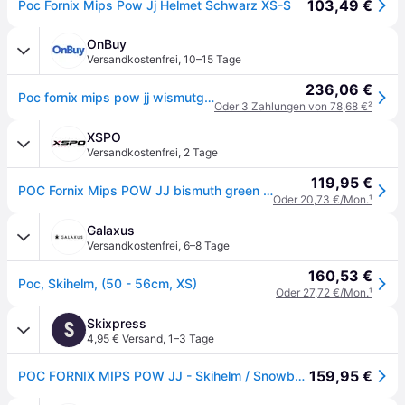
103,49 €
Poc Fornix Mips Pow Jj Helmet Schwarz XS-S
OnBuy
Versandkostenfrei
,
10–15 Tage
236,06 €
Poc fornix mips pow jj wismutgrn matt xlx
Oder 3 Zahlungen von 78,68 €
²
XSPO
Versandkostenfrei
,
2 Tage
119,95 €
POC Fornix Mips POW JJ bismuth green matt
Oder 20,73 €/Mon.
¹
Galaxus
Versandkostenfrei
,
6–8 Tage
160,53 €
Poc, Skihelm, (50 - 56cm, XS)
Oder 27,72 €/Mon.
¹
Skixpress
S
4,95 € Versand
,
1–3 Tage
159,95 €
POC FORNIX MIPS POW JJ - Skihelm / Snowboardhelm - XS-S (51-54cm) (1446) Bismuth...