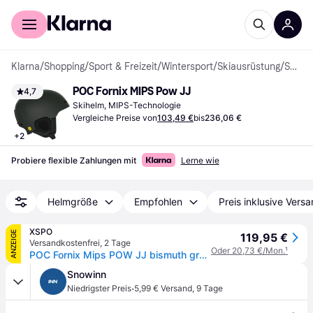
Für Shopper
Für Händler
Klarna
/
Shopping
/
Sport & Freizeit
/
Wintersport
/
Skiausrüstung
/
Skihelme
POC Fornix MIPS Pow JJ
4,7
Skihelm, MIPS-Technologie
Vergleiche Preise von
103,49 €
bis
236,06 €
+
2
Probiere flexible Zahlungen mit
Lerne wie
Helmgröße
Empfohlen
Preis inklusive Vers
XSPO
ANZEIGE
119,95 €
Versandkostenfrei
,
2 Tage
Oder 20,73 €/Mon.
¹
POC Fornix Mips POW JJ bismuth green matt
Snowinn
·
Niedrigster Preis
5,99 € Versand
,
9 Tage