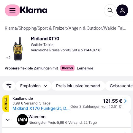
Für Shopper
Für Händler
Klarna
/
Shopping
/
Sport & Freizeit
/
Angeln & Outdoor
/
Walkie-Talkies
Midland XT70
Walkie-Talkie
Vergleiche Preise von
93,99 €
bis
144,87 €
+
2
Probiere flexible Zahlungen mit
Lerne wie
Empfohlen
Preis inklusive Versand
Gebrauchte
Kaufland.de
ANZEIGE
121,55 €
3,99 € Versand
,
5 Tage
Oder 3 Zahlungen von 40,51 €
¹
Midland XT70 Funkgerät, Dualband Walkie Talkie, Funkgerät mit 69 LPD und 24 PMR446 Kanälen, Schnellladung, 12 km Reichweite, 38 Töne, 83 Codes
WaveInn
·
Niedrigster Preis
5,99 € Versand
,
22 Tage