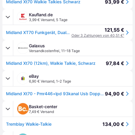
93,99 €
Midland Xt70 Walkie Talkies Schwarz
Kaufland.de
3,99 € Versand
,
5 Tage
121,55 €
Midland XT70 Funkgerät, Dualband Walkie Talkie, Funkgerät mit 69 LPD und 24 PMR446 Kanälen, Schnellladung, 12 km Reichweite, 38 Töne, 83 Codes
Oder 3 Zahlungen von 40,51 €
¹
Galaxus
Versandkostenfrei
,
11–18 Tage
97,84 €
Midland Xt70 (12km), Walkie Talkie, Schwarz
eBay
6,90 € Versand
,
1–2 Tage
94,90 €
Midland Xt70 - Pmr446+lpd 93kanal Usb Doppelstandlader 2x Headset Ma21 Akkus Neu
Basket-center
7,49 € Versand
134,00 €
Tremblay Walkie-Talkie