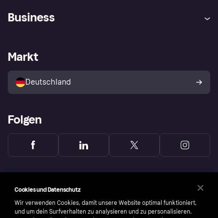
Hilfe
Beschwerden
Business
Einloggen
Sicher shoppen mit Klarna
Händlersupport
Entwicklerseite
Mit Klarna einkaufen
Festgeld
Händlerportal
Betriebsstatus
Markt
Klarna App
Datenschutzeinstellungen
Mit Klarna verkaufen
Plattformen und Partner
Shops entdecken
Dein Widerrufsrecht
Deutschland
Käuferschutzrichtlinie
Folgen
Cookies und Datenschutz
Wir verwenden Cookies, damit unsere Website optimal funktioniert,
und um dein Surfverhalten zu analysieren und zu personalisieren.