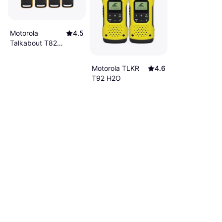
Motorola
4.5
Talkabout T82
Extreme 4Pack
Motorola TLKR
4.6
T92 H2O