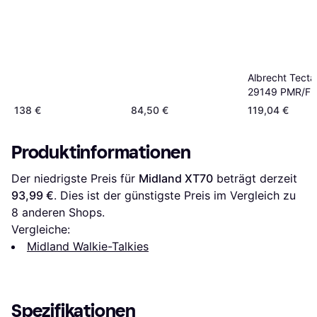
Albrecht Tecta
29149 PMR/Fr
Handfunkgerä
138 €
84,50 €
119,04 €
Produktinformationen
Der niedrigste Preis für 
Midland XT70
 beträgt derzeit 
93,99 €
. Dies ist der günstigste Preis im Vergleich zu 
8
 anderen Shops.
Vergleiche:
Midland Walkie-Talkies
Spezifikationen