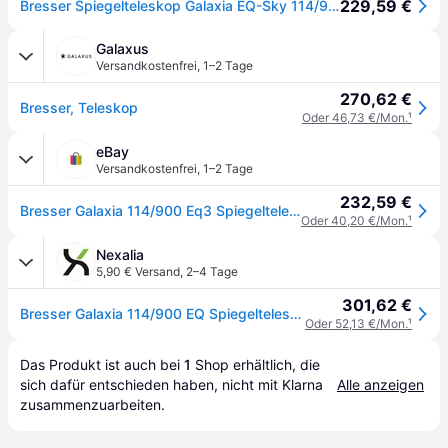
229,59 €
Bresser Spiegelteleskop Galaxia EQ-Sky 114/900 mit Smartphone Kamera Adapter und hochwertigem Objektiv-Sonnenfilter, inklusive Montierung, Stativ und Zubehör
Galaxus
Versandkostenfrei
,
1–2 Tage
270,62 €
Bresser, Teleskop
Oder 46,73 €/Mon.
¹
eBay
Versandkostenfrei
,
1–2 Tage
232,59 €
Bresser Galaxia 114/900 Eq3 Spiegelteleskop Mit Smartphone-adapter & Sonnenfilte
Oder 40,20 €/Mon.
¹
Nexalia
5,90 € Versand
,
2–4 Tage
301,62 €
Bresser Galaxia 114/900 EQ Spiegelteleskop carbon design
Oder 52,13 €/Mon.
¹
Das Produkt ist auch bei 
1
Shop
 erhältlich, die 
sich dafür entschieden haben, nicht mit Klarna 
Alle anzeigen
zusammenzuarbeiten.