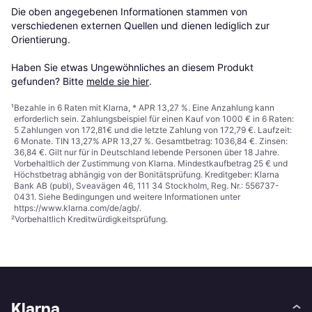
Die oben angegebenen Informationen stammen von 
verschiedenen externen Quellen und dienen lediglich zur 
Orientierung.

Haben Sie etwas Ungewöhnliches an diesem Produkt 
gefunden? Bitte 
melde sie hier
.
¹
Bezahle in 6 Raten mit Klarna, * APR 13,27 %. Eine Anzahlung kann
erforderlich sein. Zahlungsbeispiel für einen Kauf von 1000 € in 6 Raten:
5 Zahlungen von 172,81€ und die letzte Zahlung von 172,79 €. Laufzeit:
6 Monate. TIN 13,27% APR 13,27 %. Gesamtbetrag: 1036,84 €. Zinsen:
36,84 €. Gilt nur für in Deutschland lebende Personen über 18 Jahre.
Vorbehaltlich der Zustimmung von Klarna. Mindestkaufbetrag 25 € und
Höchstbetrag abhängig von der Bonitätsprüfung. Kreditgeber: Klarna
Bank AB (publ), Sveavägen 46, 111 34 Stockholm, Reg. Nr.: 556737-
0431. Siehe Bedingungen und weitere Informationen unter
https://www.klarna.com/de/agb/
.
²
Vorbehaltlich Kreditwürdigkeitsprüfung.
Klarna