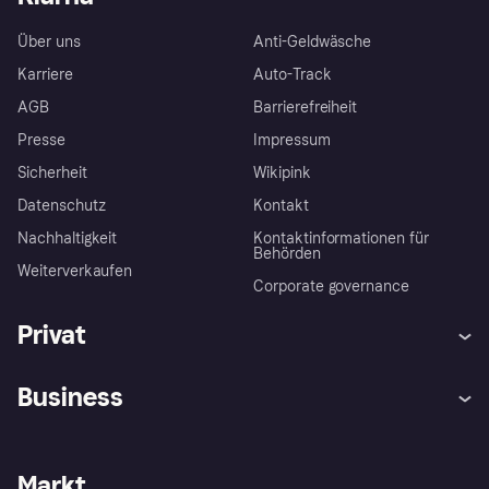
Über uns
Anti-Geldwäsche
Karriere
Auto-Track
AGB
Barrierefreiheit
Presse
Impressum
Sicherheit
Wikipink
Datenschutz
Kontakt
Nachhaltigkeit
Kontaktinformationen für
Behörden
Weiterverkaufen
Corporate governance
Privat
Hilfe
Beschwerden
Business
Einloggen
Sicher shoppen mit Klarna
Händlersupport
Entwicklerseite
Mit Klarna einkaufen
Festgeld
Händlerportal
Betriebsstatus
Markt
Klarna App
Datenschutzeinstellungen