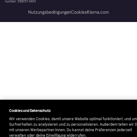
number: 556737-0431
Nutzungsbedingungen
Cookies
Klarna.com
Cookies und Datenschutz
Wir verwenden Cookies, damit unsere Website optimal funktioniert, und um
Surfverhalten zu analysieren und zu personalisieren. Außerdem teilen wir 
mit unseren Werbepartner:innen. Du kannst deine Präferenzen jederzeit
verwalten oder deine Einwilligung widerrufen.