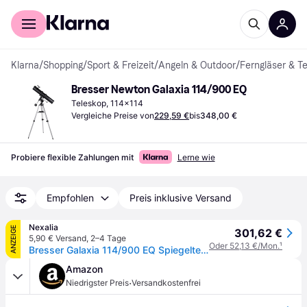
Für Shopper
Für Händler
Klarna
/
Shopping
/
Sport & Freizeit
/
Angeln & Outdoor
/
Ferngläser & T
Bresser Newton Galaxia 114/900 EQ
Teleskop, 114x114
Vergleiche Preise von
229,59 €
bis
348,00 €
Probiere flexible Zahlungen mit
Lerne wie
Empfohlen
Preis inklusive Versand
Nexalia
ANZEIGE
301,62 €
5,90 € Versand
,
2–4 Tage
Oder 52,13 €/Mon.
¹
Bresser Galaxia 114/900 EQ Spiegelteleskop carbon design
Amazon
·
Niedrigster Preis
Versandkostenfrei