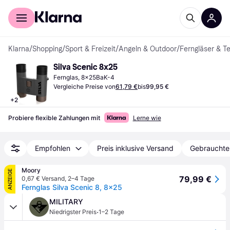
Für Shopper
Für Händler
Klarna
/
Shopping
/
Sport & Freizeit
/
Angeln & Outdoor
/
Ferngläser & T
Silva Scenic 8x25
Fernglas, 8x25BaK-4
Vergleiche Preise von
61,79 €
bis
99,95 €
+
2
Probiere flexible Zahlungen mit
Lerne wie
Empfohlen
Preis inklusive Versand
Gebrauchte
Moory
ANZEIGE
79,99 €
0,67 € Versand
,
2–4 Tage
Fernglas Silva Scenic 8, 8x25
MILITARY
·
Niedrigster Preis
1–2 Tage