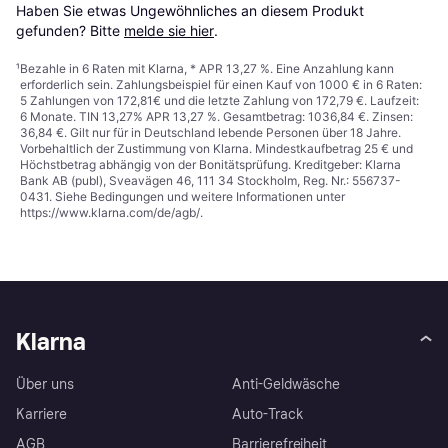
Haben Sie etwas Ungewöhnliches an diesem Produkt 
gefunden? Bitte 
melde sie hier
.
¹
Bezahle in 6 Raten mit Klarna, * APR 13,27 %. Eine Anzahlung kann
erforderlich sein. Zahlungsbeispiel für einen Kauf von 1000 € in 6 Raten:
5 Zahlungen von 172,81€ und die letzte Zahlung von 172,79 €. Laufzeit:
6 Monate. TIN 13,27% APR 13,27 %. Gesamtbetrag: 1036,84 €. Zinsen:
36,84 €. Gilt nur für in Deutschland lebende Personen über 18 Jahre.
Vorbehaltlich der Zustimmung von Klarna. Mindestkaufbetrag 25 € und
Höchstbetrag abhängig von der Bonitätsprüfung. Kreditgeber: Klarna
Bank AB (publ), Sveavägen 46, 111 34 Stockholm, Reg. Nr.: 556737-
0431. Siehe Bedingungen und weitere Informationen unter
https://www.klarna.com/de/agb/
.
Klarna
Über uns
Anti-Geldwäsche
Karriere
Auto-Track
AGB
Barrierefreiheit