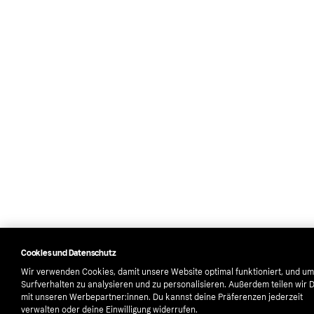
Cookies und Datenschutz
Wir verwenden Cookies, damit unsere Website optimal funktioniert, und um
Surfverhalten zu analysieren und zu personalisieren. Außerdem teilen wir 
mit unseren Werbepartner:innen. Du kannst deine Präferenzen jederzeit
verwalten oder deine Einwilligung widerrufen.