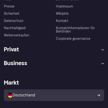
Presse
Impressum
Sicherheit
Wikipink
Datenschutz
Kontakt
Nachhaltigkeit
Kontaktinformationen für
Behörden
Weiterverkaufen
Corporate governance
Privat
Hilfe
Beschwerden
Business
Einloggen
Sicher shoppen mit Klarna
Händlersupport
Entwicklerseite
Mit Klarna einkaufen
Festgeld
Händlerportal
Betriebsstatus
Markt
Klarna App
Datenschutzeinstellungen
Mit Klarna verkaufen
Plattformen und Partner
Shops entdecken
Dein Widerrufsrecht
Deutschland
Käuferschutzrichtlinie