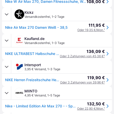
108,00 €
Nike W Air Max 270, Damen Fitnessschuhe, Weiß (White/Black-White 100), 38 EU
Kickz
Versandkostenfrei
,
1–2 Tage
111,95 €
Nike Air Max 270 Damen Weiß - 38,5
Oder 19,35 €/Mon.
¹
Kaufland.de
Versandkostenfrei
,
1–3 Tage
136,09 €
NIKE ULTRABEST Halbschuhe NIKE AIR MAX 270, Weiß:38
Oder 3 Zahlungen von 45,36 €
²
Intersport
3,95 € Versand
,
1–3 Tage
119,90 €
NIKE Herren Freizeitschuhe Herren Sneakers Air Max 270
Oder 3 Zahlungen von 39,96 €
²
MIINTO
4,95 € Versand
,
1–5 Tage
132,50 €
Nike - Limited Edition Air Max 270 - - Sport - Herren - Weiß - 38 1/2 EU
Oder 22,90 €/Mon.
¹