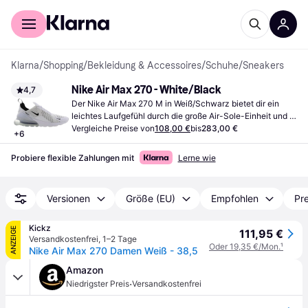
Für Shopper
Für Händler
Klarna
/
Shopping
/
Bekleidung & Accessoires
/
Schuhe
/
Sneakers
Nike Air Max 270 - White/Black
4,7
Der Nike Air Max 270 M in Weiß/Schwarz bietet dir ein 
leichtes Laufgefühl durch die große Air-Sole-Einheit und 
überzeugt mit einem zeitgemäßen Design. Geeignet für 
Vergleiche Preise von
108,00 €
bis
283,00 €
+
6
Alltag und Sport.
Probiere flexible Zahlungen mit
Lerne wie
Versionen
Größe (EU)
Empfohlen
Pre
Kickz
ANZEIGE
111,95 €
Versandkostenfrei
,
1–2 Tage
Oder 19,35 €/Mon.
¹
Nike Air Max 270 Damen Weiß - 38,5
Amazon
·
Niedrigster Preis
Versandkostenfrei