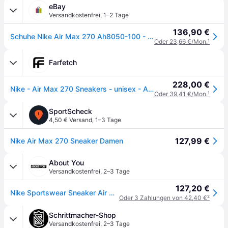
eBay
Versandkostenfrei
,
1–2 Tage
136,90 €
Schuhe Nike Air Max 270 Ah8050-100 - 9m
Oder 23,66 €/Mon.
¹
Farfetch
228,00 €
Nike - Air Max 270 Sneakers - unisex - Andere synthetische Fasern/Andere synthetische Fasern/Gummi - 10 - Weiß
Oder 39,41 €/Mon.
¹
SportScheck
4,50 € Versand
,
1–3 Tage
127,99 €
Nike Air Max 270 Sneaker Damen
About You
Versandkostenfrei
,
2–3 Tage
127,20 €
Nike Sportswear Sneaker Air Max 270
Oder 3 Zahlungen von 42,40 €
²
Schrittmacher-Shop
Versandkostenfrei
,
2–3 Tage