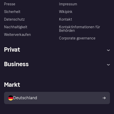
Presse
Impressum
Sicherheit
Wikipink
Datenschutz
Kontakt
Nachhaltigkeit
Kontaktinformationen für
Behörden
Weiterverkaufen
Corporate governance
Privat
Hilfe
Beschwerden
Business
Einloggen
Sicher shoppen mit Klarna
Händlersupport
Entwicklerseite
Mit Klarna einkaufen
Festgeld
Händlerportal
Betriebsstatus
Markt
Klarna App
Datenschutzeinstellungen
Mit Klarna verkaufen
Plattformen und Partner
Shops entdecken
Dein Widerrufsrecht
Deutschland
Käuferschutzrichtlinie