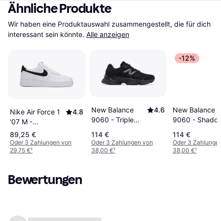
Ähnliche Produkte
Wir haben eine Produktauswahl zusammengestellt, die für dich 
interessant sein könnte.
Alle anzeigen
-12%
New Balance
New Balance
4.6
Nike Air Force 1
4.8
9060 - Shado
9060 - Triple
'07 M -
Grey/Castleroc
Black Suede
White/Black
89,25 €
114 €
114 €
U9060BPM
Oder 3 Zahlungen von
Oder 3 Zahlungen von
Oder 3 Zahlunge
29,75 €
¹
38,00 €
¹
38,00 €
¹
Bewertungen