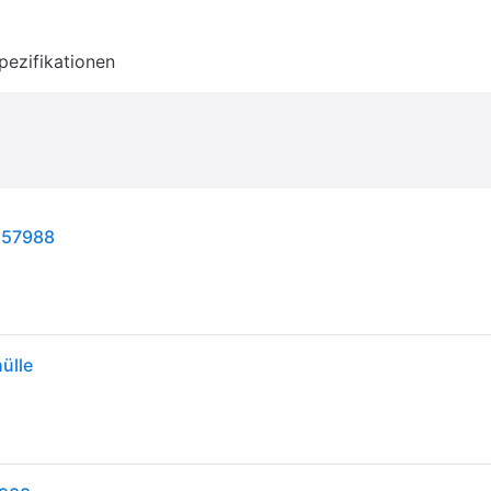
pezifikationen
e 57988
ülle