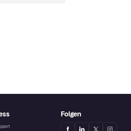
ess
Folgen
pport