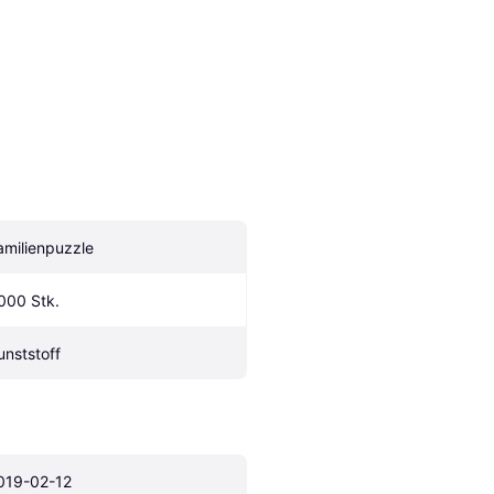
amilienpuzzle
000 Stk.
unststoff
019-02-12