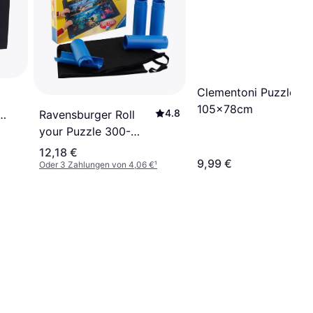
Clementoni Puzzle M
105x78cm
4.8
Ravensburger Roll
your Puzzle 300-
1500 Pieces
12,18 €
9,99 €
Oder 3 Zahlungen von 4,06 €
¹