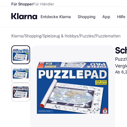
Für Shopper
Für Händler
Entdecke Klarna
Shopping
App
Hilfe
Klarna
/
Shopping
/
Spielzeug & Hobbys
/
Puzzles
/
Puzzlematten
Zahlungsmethoden
Shops
Zahlungsmethoden
Kaufla
Sc
Sofort bezahlen
eBay
Bezahle in 3 Teilzahlunge
Temu
Puzzl
Bezahle in bis zu 30 Tage
Samsu
Ratenzahlung
SHEIN
Vergl
Ab 6,2
Alle Shops