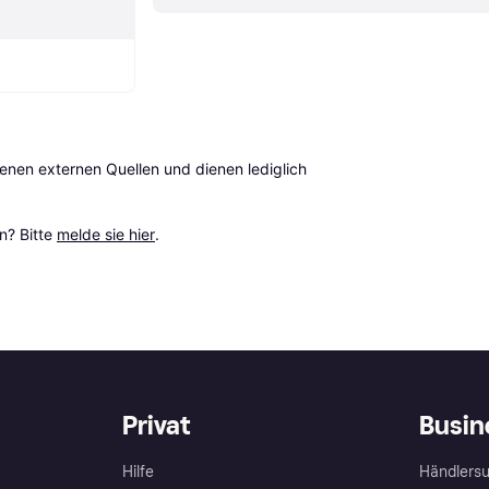
en externen Quellen und dienen lediglich 
? Bitte 
melde sie hier
.
Privat
Busin
Hilfe
Händlersu