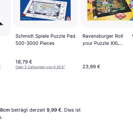
Ravensburger Roll
Schmidt Spiele Puzzle Pad
your Puzzle XXL
500-3000 Pieces
1000-3000 Pieces
18,79 €
23,99 €
¹
Oder 3 Zahlungen von 6,26 €
¹
78cm
 beträgt derzeit 
9,99 €
. Dies ist 
.