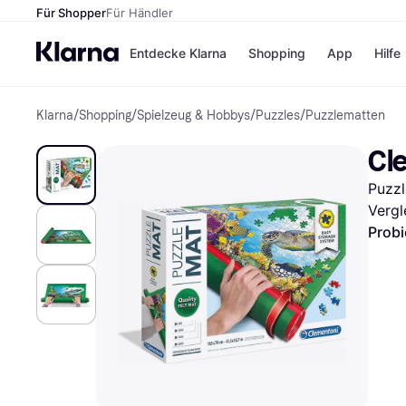
Für Shopper
Für Händler
Entdecke Klarna
Shopping
App
Hilfe
Klarna
/
Shopping
/
Spielzeug & Hobbys
/
Puzzles
/
Puzzlematten
Zahlungsmethoden
Shops
Zahlungsmethoden
Kaufla
Cl
Sofort bezahlen
eBay
Bezahle in 3
Temu
Puzzl
Teilzahlungen
Samsu
Bezahle in bis zu 30
SHEIN
Vergl
Tagen
Probi
Ratenzahlung
Alle Shops