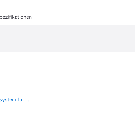
pezifikationen
Clementoni Puzzlerolle - Einfaches Aufbewahrungssystem für Puzzle bis 2000 Teile - Matte aus Filz 105 x 78 cm, Zubehör 30229