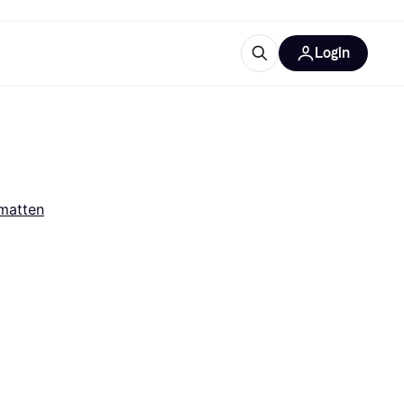
Login
Weitere Informationen
sstattung
M
Was ist Klarna?
Artikel
matten
tegorien