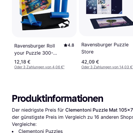
Ravensburger Puzzle
4.8
Ravensburger Roll
Store
your Puzzle 300-
1500 Pieces
12,18 €
42,09 €
Oder 3 Zahlungen von 4,06 €
¹
Oder 3 Zahlungen von 14,03 €
Produktinformationen
Der niedrigste Preis für 
Clementoni Puzzle Mat 105x
der günstigste Preis im Vergleich zu 
16
 anderen Shops
Vergleiche:
Clementoni Puzzles