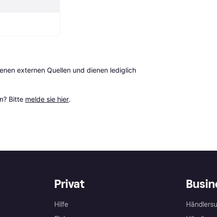
en externen Quellen und dienen lediglich 
? Bitte 
melde sie hier
.
Privat
Busin
Hilfe
Händlersu