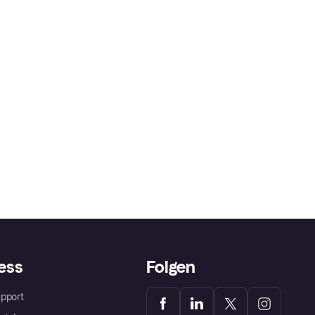
ess
Folgen
pport