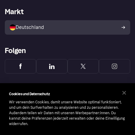
Händlersupport
Entwicklerseite
Mit Klarna einkaufen
Festgeld
Händlerportal
Betriebsstatus
Markt
Klarna App
Datenschutzeinstellungen
Mit Klarna verkaufen
Plattformen und Partner
Shops entdecken
Dein Widerrufsrecht
Deutschland
Käuferschutzrichtlinie
Folgen
Cookies und Datenschutz
Wir verwenden Cookies, damit unsere Website optimal funktioniert,
und um dein Surfverhalten zu analysieren und zu personalisieren.
Außerdem teilen wir Daten mit unseren Werbepartner:innen. Du
kannst deine Präferenzen jederzeit verwalten oder deine Einwilligung
widerrufen.