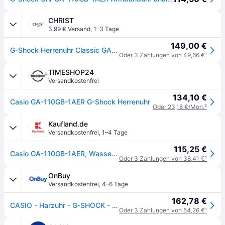
CHRIST
3,99 € Versand
,
1–3 Tage
149,00 €
G-Shock Herrenuhr Classic GA-110GB-1AER
Oder 3 Zahlungen von 49,66 €
¹
TIMESHOP24
Versandkostenfrei
134,10 €
Casio GA-110GB-1AER G-Shock Herrenuhr
Oder 23,18 €/Mon.
²
Kaufland.de
Versandkostenfrei
,
1–4 Tage
115,25 €
Casio GA-110GB-1AER, Wasserfest, Quarz
Oder 3 Zahlungen von 38,41 €
¹
OnBuy
Versandkostenfrei
,
4–6 Tage
162,78 €
CASIO - Harzuhr - G-SHOCK - Schwarz
Oder 3 Zahlungen von 54,26 €
¹