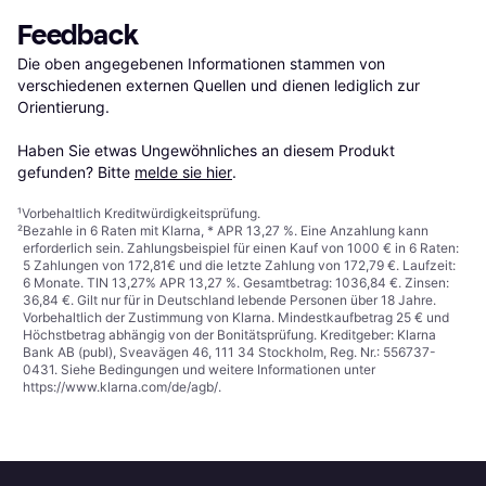
Feedback
Die oben angegebenen Informationen stammen von 
verschiedenen externen Quellen und dienen lediglich zur 
Orientierung.

Haben Sie etwas Ungewöhnliches an diesem Produkt 
gefunden? Bitte 
melde sie hier
.
¹
Vorbehaltlich Kreditwürdigkeitsprüfung.
²
Bezahle in 6 Raten mit Klarna, * APR 13,27 %. Eine Anzahlung kann
erforderlich sein. Zahlungsbeispiel für einen Kauf von 1000 € in 6 Raten:
5 Zahlungen von 172,81€ und die letzte Zahlung von 172,79 €. Laufzeit:
6 Monate. TIN 13,27% APR 13,27 %. Gesamtbetrag: 1036,84 €. Zinsen:
36,84 €. Gilt nur für in Deutschland lebende Personen über 18 Jahre.
Vorbehaltlich der Zustimmung von Klarna. Mindestkaufbetrag 25 € und
Höchstbetrag abhängig von der Bonitätsprüfung. Kreditgeber: Klarna
Bank AB (publ), Sveavägen 46, 111 34 Stockholm, Reg. Nr.: 556737-
0431. Siehe Bedingungen und weitere Informationen unter
https://www.klarna.com/de/agb/
.