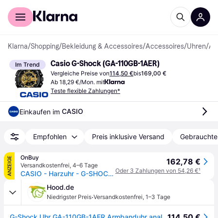
Für Shopper
Für Händler
Klarna
/
Shopping
/
Bekleidung & Accessoires
/
Accessoires
/
Uhren
/
Armbanduhr
Casio G-Shock (GA-110GB-1AER)
Im Trend
Vergleiche Preise von
114,50 €
bis
169,00 €
Ab 18,29 €/Mon. mit
Teste flexible Zahlungen*
CASIO
Einkaufen im 
Empfohlen
Preis inklusive Versand
Gebrauchte
OnBuy
ANZEIGE
162,78 €
Versandkostenfrei
,
4–6 Tage
Oder 3 Zahlungen von 54,26 €
¹
CASIO - Harzuhr - G-SHOCK - Schwarz
Hood.de
·
Niedrigster Preis
Versandkostenfrei
,
1–3 Tage
114,50 €
G-Shock Uhr GA-110GB-1AER Armbanduhr analog digital