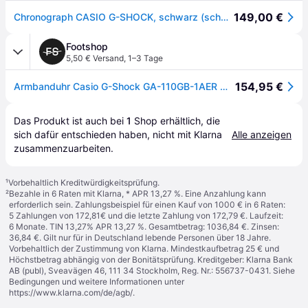
149,00 €
Chronograph CASIO G-SHOCK, schwarz (schwarz, goldfarben), Armbanduhren, Herren, Chronograph, Quarzuhr,Armbanduhr,Herrenuhr,digital, bis 20 bar wasserd.Resinarmband
Footshop
5,50 € Versand
,
1–3 Tage
154,95 €
Armbanduhr Casio G-Shock GA-110GB-1AER Watch Black Universal
Das Produkt ist auch bei 
1
Shop
 erhältlich, die 
sich dafür entschieden haben, nicht mit Klarna 
Alle anzeigen
zusammenzuarbeiten.
¹
Vorbehaltlich Kreditwürdigkeitsprüfung.
²
Bezahle in 6 Raten mit Klarna, * APR 13,27 %. Eine Anzahlung kann
erforderlich sein. Zahlungsbeispiel für einen Kauf von 1000 € in 6 Raten:
5 Zahlungen von 172,81€ und die letzte Zahlung von 172,79 €. Laufzeit:
6 Monate. TIN 13,27% APR 13,27 %. Gesamtbetrag: 1036,84 €. Zinsen:
36,84 €. Gilt nur für in Deutschland lebende Personen über 18 Jahre.
Vorbehaltlich der Zustimmung von Klarna. Mindestkaufbetrag 25 € und
Höchstbetrag abhängig von der Bonitätsprüfung. Kreditgeber: Klarna Bank
AB (publ), Sveavägen 46, 111 34 Stockholm, Reg. Nr.: 556737-0431. Siehe
Bedingungen und weitere Informationen unter
https://www.klarna.com/de/agb/
.