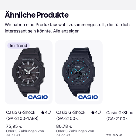
Ähnliche Produkte
Wir haben eine Produktauswahl zusammengestellt, die für dich 
interessant sein könnte.
Alle anzeigen
Im Trend
Casio G-Shock
4.7
Casio G-Shock
4.7
Casio G-Shock
(GA-2100-
(GA-2100-1AER)
(GA-2100-
1A2ER)
1A1ER)
75,95 €
80,78 €
Oder 3 Zahlungen von
Oder 3 Zahlungen von
79,99 €
25,31 €
¹
26,92 €
¹