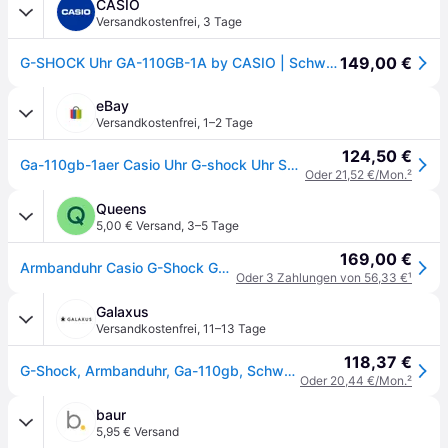
CASIO
Versandkostenfrei
,
3 Tage
149,00 €
G-SHOCK Uhr GA-110GB-1A by CASIO | Schwarz
eBay
Versandkostenfrei
,
1–2 Tage
124,50 €
Ga-110gb-1aer Casio Uhr G-shock Uhr Schwarz Golden
Oder 21,52 €/Mon.
²
Queens
5,00 € Versand
,
3–5 Tage
169,00 €
Armbanduhr Casio G-Shock GA-110GB PL 1AER Universal
Oder 3 Zahlungen von 56,33 €
¹
Galaxus
Versandkostenfrei
,
11–13 Tage
118,37 €
G-Shock, Armbanduhr, Ga-110gb, Schwarz, (Analoguhr, 55mm)
Oder 20,44 €/Mon.
²
baur
5,95 € Versand