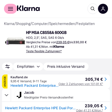
Für Shopper
Für Händler
Klarna
/
Shopping
/
Computer
/
Speichermedien
/
Festplatten
HP MSA C8S58A 600GB
HDD, 2,5", SAS, SAS 6 Gb/s
Vergleiche Preise von
239,05 €
bis
330,00 €
Ab 41,31 €/Mon. mit
Teste flexible Zahlungen*
Empfohlen
Preis inklusive Versand
Kaufland.de
ANZEIGE
305,74 €
9,95 € Versand
,
9–11 Tage
Oder 3 Zahlungen von 101,91 €
¹
Hewlett Packard Enterprise 600GB 6G SAS 10K SFF, SAS, Server/Arbeitsstation, 0 - 60 °C, -40 - 65 °C, 5 - 90%, 5 - 90%
Jacob
·
Niedrigster Preis
Versandkostenfrei
239,05 €
Hewlett Packard Enterprise HPE Dual Port Enterprise - Festplatte - 600GB - Hot-Swap - 2.5 SFF (6,4 cm SFF) - SAS 6Gb/s - 10000 U/min - für HPE P2000, P2000 G3, Modular Smart Array 1040, 2040, 2040 10Gb, P2000 2,5-in, P2000 G3 (C8S58A)
Oder 41,31 €/Mon.
²