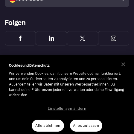
Käuferschutzrichtlinie
Folgen
Cookies und Datenschutz
Wir verwenden Cookies, damit unsere Website optimal funktioniert,
und um dein Surfverhalten zu analysieren und zu personalisieren.
Außerdem teilen wir Daten mit unseren Werbepartner:innen. Du
kannst deine Präferenzen jederzeit verwalten oder deine Einwilligung
widerrufen.
Einstellungen ändern
Copyright © 2005-2026 Klarna Bank AB (publ). Headquarters: Stockholm, Sweden. All
rights reserved. Klarna Bank AB (publ). Sveavägen 46, 111 34 Stockholm. Organization
number: 556737-0431
Alle ablehnen
Alles zulassen
Nutzungsbedingungen
Cookies
Klarna.com