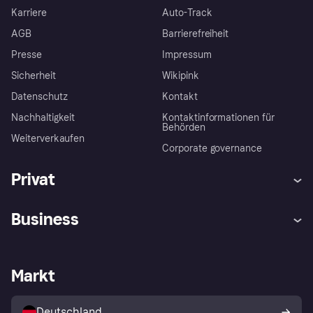
Karriere
Auto-Track
AGB
Barrierefreiheit
Presse
Impressum
Sicherheit
Wikipink
Datenschutz
Kontakt
Nachhaltigkeit
Kontaktinformationen für
Behörden
Weiterverkaufen
Corporate governance
Privat
Hilfe
Beschwerden
Business
Einloggen
Sicher shoppen mit Klarna
Händlersupport
Entwicklerseite
Mit Klarna einkaufen
Festgeld
Händlerportal
Betriebsstatus
Markt
Klarna App
Datenschutzeinstellungen
Mit Klarna verkaufen
Plattformen und Partner
Shops entdecken
Dein Widerrufsrecht
Deutschland