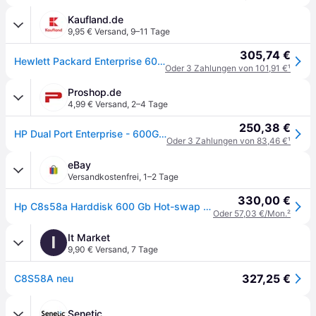
Kaufland.de
9,95 € Versand
,
9–11 Tage
305,74 €
Hewlett Packard Enterprise 600GB 6G SAS 10K SFF, SAS, Server/Arbeitsstation, 0 - 60 °C, -40 - 65 °C, 5 - 90%, 5 - 90%
Oder 3 Zahlungen von 101,91 €
¹
Proshop.de
4,99 € Versand
,
2–4 Tage
250,38 €
HP Dual Port Enterprise - 600GB - 600GB - Festplatten - C8S58A - SAS2 - 2.5"
Oder 3 Zahlungen von 83,46 €
¹
eBay
Versandkostenfrei
,
1–2 Tage
330,00 €
Hp C8s58a Harddisk 600 Gb Hot-swap 2 5 600gb 6g Sas 10k Sff, 2.5, Gb, 10000 E
Oder 57,03 €/Mon.
²
It Market
I
9,90 € Versand
,
7 Tage
327,25 €
C8S58A neu
Senetic