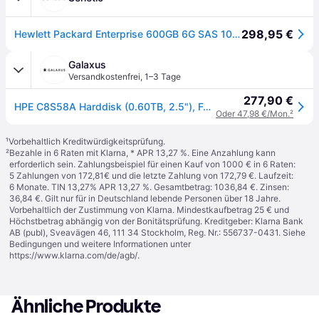
298,95 €
Hewlett Packard Enterprise 600GB 6G SAS 10K SFF 2.5" C8S58A
Galaxus
Versandkostenfrei
,
1–3 Tage
277,90 €
HPE C8S58A Harddisk (0.60TB, 2.5"), Festplatte
Oder 47,98 €/Mon.
²
¹
Vorbehaltlich Kreditwürdigkeitsprüfung.
²
Bezahle in 6 Raten mit Klarna, * APR 13,27 %. Eine Anzahlung kann
erforderlich sein. Zahlungsbeispiel für einen Kauf von 1000 € in 6 Raten:
5 Zahlungen von 172,81€ und die letzte Zahlung von 172,79 €. Laufzeit:
6 Monate. TIN 13,27% APR 13,27 %. Gesamtbetrag: 1036,84 €. Zinsen:
36,84 €. Gilt nur für in Deutschland lebende Personen über 18 Jahre.
Vorbehaltlich der Zustimmung von Klarna. Mindestkaufbetrag 25 € und
Höchstbetrag abhängig von der Bonitätsprüfung. Kreditgeber: Klarna Bank
AB (publ), Sveavägen 46, 111 34 Stockholm, Reg. Nr.: 556737-0431. Siehe
Bedingungen und weitere Informationen unter
https://www.klarna.com/de/agb/
.
Ähnliche Produkte