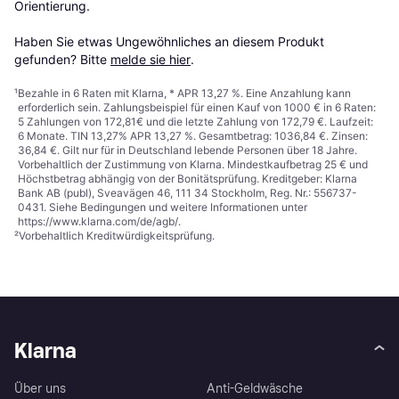
Orientierung.

Haben Sie etwas Ungewöhnliches an diesem Produkt 
gefunden? Bitte 
melde sie hier
.
¹
Bezahle in 6 Raten mit Klarna, * APR 13,27 %. Eine Anzahlung kann
erforderlich sein. Zahlungsbeispiel für einen Kauf von 1000 € in 6 Raten:
5 Zahlungen von 172,81€ und die letzte Zahlung von 172,79 €. Laufzeit:
6 Monate. TIN 13,27% APR 13,27 %. Gesamtbetrag: 1036,84 €. Zinsen:
36,84 €. Gilt nur für in Deutschland lebende Personen über 18 Jahre.
Vorbehaltlich der Zustimmung von Klarna. Mindestkaufbetrag 25 € und
Höchstbetrag abhängig von der Bonitätsprüfung. Kreditgeber: Klarna
Bank AB (publ), Sveavägen 46, 111 34 Stockholm, Reg. Nr.: 556737-
0431. Siehe Bedingungen und weitere Informationen unter
https://www.klarna.com/de/agb/
.
²
Vorbehaltlich Kreditwürdigkeitsprüfung.
Klarna
Über uns
Anti-Geldwäsche