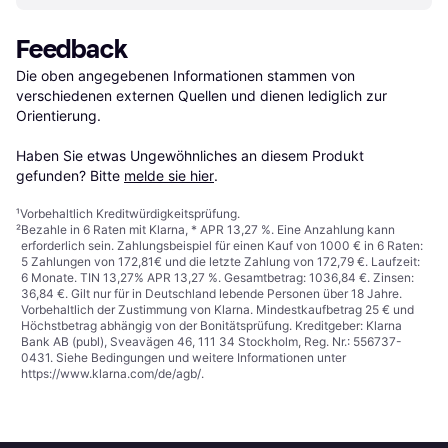
Feedback
Die oben angegebenen Informationen stammen von 
verschiedenen externen Quellen und dienen lediglich zur 
Orientierung.

Haben Sie etwas Ungewöhnliches an diesem Produkt 
gefunden? Bitte 
melde sie hier
.
¹
Vorbehaltlich Kreditwürdigkeitsprüfung.
²
Bezahle in 6 Raten mit Klarna, * APR 13,27 %. Eine Anzahlung kann
erforderlich sein. Zahlungsbeispiel für einen Kauf von 1000 € in 6 Raten:
5 Zahlungen von 172,81€ und die letzte Zahlung von 172,79 €. Laufzeit:
6 Monate. TIN 13,27% APR 13,27 %. Gesamtbetrag: 1036,84 €. Zinsen:
36,84 €. Gilt nur für in Deutschland lebende Personen über 18 Jahre.
Vorbehaltlich der Zustimmung von Klarna. Mindestkaufbetrag 25 € und
Höchstbetrag abhängig von der Bonitätsprüfung. Kreditgeber: Klarna
Bank AB (publ), Sveavägen 46, 111 34 Stockholm, Reg. Nr.: 556737-
0431. Siehe Bedingungen und weitere Informationen unter
https://www.klarna.com/de/agb/
.