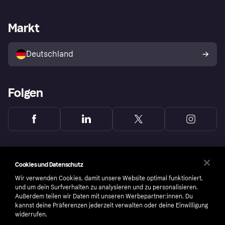
Händlersupport
Entwicklerseite
Mit Klarna einkaufen
Festgeld
Händlerportal
Betriebsstatus
Markt
Klarna App
Datenschutzeinstellungen
Mit Klarna verkaufen
Plattformen und Partner
Shops entdecken
Dein Widerrufsrecht
Deutschland
Käuferschutzrichtlinie
Folgen
Cookies und Datenschutz
Wir verwenden Cookies, damit unsere Website optimal funktioniert,
und um dein Surfverhalten zu analysieren und zu personalisieren.
Außerdem teilen wir Daten mit unseren Werbepartner:innen. Du
kannst deine Präferenzen jederzeit verwalten oder deine Einwilligung
widerrufen.