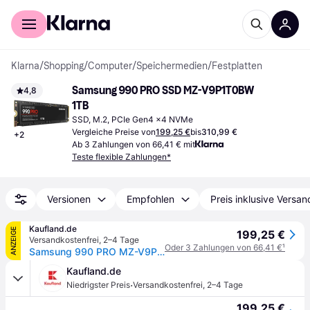
Für Shopper
Für Händler
Klarna
/
Shopping
/
Computer
/
Speichermedien
/
Festplatten
Samsung 990 PRO SSD MZ-V9P1T0BW 
4,8
1TB
SSD, M.2, PCIe Gen4 x4 NVMe
Vergleiche Preise von
199,25 €
bis
310,99 €
+
2
Ab 3 Zahlungen von 66,41 € mit
Teste flexible Zahlungen*
Versionen
Empfohlen
Preis inklusive Versan
Kaufland.de
ANZEIGE
199,25 €
Versandkostenfrei
,
2–4 Tage
Oder 3 Zahlungen von 66,41 €
¹
Samsung 990 PRO MZ-V9P1T0BW - SSD - verschlüsselt - 1 TB - intern - M.2 2280
Kaufland.de
·
Niedrigster Preis
Versandkostenfrei
,
2–4 Tage
199,25 €