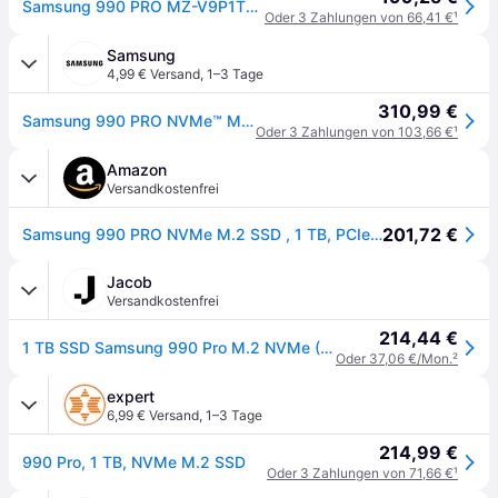
Samsung 990 PRO MZ-V9P1T0BW - SSD - verschlüsselt - 1 TB - intern - M.2 2280
Oder 3 Zahlungen von 66,41 €
¹
Samsung
4,99 € Versand
,
1–3 Tage
310,99 €
Samsung 990 PRO NVMe™ M.2 SSD - 1 TB Black
Oder 3 Zahlungen von 103,66 €
¹
Amazon
Versandkostenfrei
201,72 €
Samsung 990 PRO NVMe M.2 SSD , 1 TB, PCIe 4.0, 7.450 MB/s Lesen, 6.900 MB/s Schreiben, Interne SSD für Gaming und Videobearbeitung, Schwarz, MZ-V9P1T0BW
Jacob
Versandkostenfrei
214,44 €
1 TB SSD Samsung 990 Pro M.2 NVMe (MZ-V9P1T0BW) (MZ-V9P1T0BW)
Oder 37,06 €/Mon.
²
expert
6,99 € Versand
,
1–3 Tage
214,99 €
990 Pro, 1 TB, NVMe M.2 SSD
Oder 3 Zahlungen von 71,66 €
¹