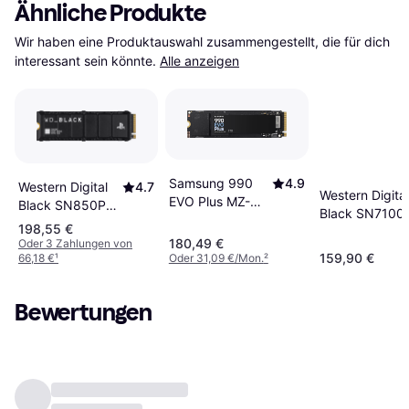
Ähnliche Produkte
Wir haben eine Produktauswahl zusammengestellt, die für dich 
interessant sein könnte.
Alle anzeigen
Samsung 990
4.9
Western Digital
4.7
Western Digita
EVO Plus MZ-
Black SN850P
Black SN7100 
V9S1T0BW 1TB
WDBBYV0010BNC-
198,55 €
2280 SSD 1TB
WRSN 1TB
180,49 €
Oder 3 Zahlungen von
159,90 €
66,18 €
¹
Oder 31,09 €/Mon.
²
Bewertungen