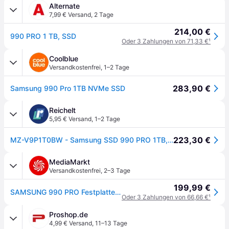
Alternate
7,99 € Versand
,
2 Tage
214,00 €
990 PRO 1 TB, SSD
Oder 3 Zahlungen von 71,33 €
¹
Coolblue
Versandkostenfrei
,
1–2 Tage
283,90 €
Samsung 990 Pro 1TB NVMe SSD
Reichelt
5,95 € Versand
,
1–2 Tage
223,30 €
MZ-V9P1T0BW - Samsung SSD 990 PRO 1TB, M.2 NVMe
MediaMarkt
Versandkostenfrei
,
2–3 Tage
199,99 €
SAMSUNG 990 PRO Festplatte, 1 TB SSD M.2 via NVMe, intern
Oder 3 Zahlungen von 66,66 €
¹
Proshop.de
4,99 € Versand
,
11–13 Tage