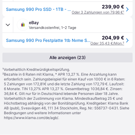
239,90 €
Samsung 990 Pro SSD - 1TB - Ohne Kühlkörper - M.2 2280 - PCIe 4.0
Oder 3 Zahlungen von 79,96 €
¹
eBay
Versandkostenfrei
,
1–2 Tage
204,99 €
Samsung 990 Pro Festplatte 1tb Nvme Ssd - Neu - Ovp - 19%mwst
Oder 35,43 €/Mon.
²
Alle anzeigen (23)
¹
Vorbehaltlich Kreditwürdigkeitsprüfung.
²
Bezahle in 6 Raten mit Klarna, * APR 13,27 %. Eine Anzahlung kann
erforderlich sein. Zahlungsbeispiel für einen Kauf von 1000 € in 6 Raten:
5 Zahlungen von 172,81€ und die letzte Zahlung von 172,79 €. Laufzeit:
6 Monate. TIN 13,27% APR 13,27 %. Gesamtbetrag: 1036,84 €. Zinsen:
36,84 €. Gilt nur für in Deutschland lebende Personen über 18 Jahre.
Vorbehaltlich der Zustimmung von Klarna. Mindestkaufbetrag 25 € und
Höchstbetrag abhängig von der Bonitätsprüfung. Kreditgeber: Klarna Bank
AB (publ), Sveavägen 46, 111 34 Stockholm, Reg. Nr.: 556737-0431. Siehe
Bedingungen und weitere Informationen unter
https://www.klarna.com/de/agb/
.