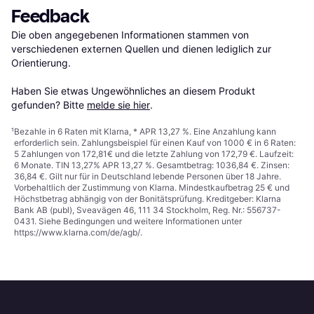
Feedback
Die oben angegebenen Informationen stammen von 
verschiedenen externen Quellen und dienen lediglich zur 
Orientierung.

Haben Sie etwas Ungewöhnliches an diesem Produkt 
gefunden? Bitte 
melde sie hier
.
¹
Bezahle in 6 Raten mit Klarna, * APR 13,27 %. Eine Anzahlung kann
erforderlich sein. Zahlungsbeispiel für einen Kauf von 1000 € in 6 Raten:
5 Zahlungen von 172,81€ und die letzte Zahlung von 172,79 €. Laufzeit:
6 Monate. TIN 13,27% APR 13,27 %. Gesamtbetrag: 1036,84 €. Zinsen:
36,84 €. Gilt nur für in Deutschland lebende Personen über 18 Jahre.
Vorbehaltlich der Zustimmung von Klarna. Mindestkaufbetrag 25 € und
Höchstbetrag abhängig von der Bonitätsprüfung. Kreditgeber: Klarna
Bank AB (publ), Sveavägen 46, 111 34 Stockholm, Reg. Nr.: 556737-
0431. Siehe Bedingungen und weitere Informationen unter
https://www.klarna.com/de/agb/
.