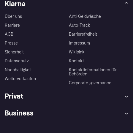
Klarna
Über uns
Anti-Geldwäsche
Karriere
Auto-Track
AGB
Barrierefreiheit
Presse
Impressum
Sicherheit
Wikipink
Datenschutz
Kontakt
Nachhaltigkeit
Kontaktinformationen für
Behörden
Weiterverkaufen
Corporate governance
Privat
Hilfe
Beschwerden
Business
Einloggen
Sicher shoppen mit Klarna
Händlersupport
Entwicklerseite
Mit Klarna einkaufen
Festgeld