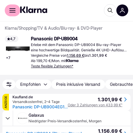
Für Shopper
Für Händler
Klarna
/
Shopping
/
TV & Audio
/
Blu-ray- & DVD-Player
Panasonic DP-UB9004
4,7
Erlebe mit dem Panasonic DP-UB9004 Blu-ray-Player 
eine hochwertige Bildqualität. Genieße 4K UHD-Auflösung 
und HDR-Unterstützung für ein detailreiches Filmerlebnis.
Vergleiche Preise von
1.156,69 €
bis
1.301,99 €
+
7
Ab 199,70 €/Mon. mit
Teste flexible Zahlungen*
Empfohlen
Preis inklusive Versand
Gebrauchte
Kaufland.de
ANZEIGE
1.301,99 €
Versandkostenfrei
,
2–4 Tage
Oder 3 Zahlungen von 433,99 €
¹
Panasonic DP-UB9004EG1, 4K Ultra HD, NTSC, PAL, DTS-HD, DTS:X, Dolby Atmos, Dolby Audio, Dolby Digital, Dolby Digital Plus, Dolby TrueHD, 7.1 Kanäle, AVCHD, MKV, MP4, TS, AAC, AIFF, ALAC, DFF, DSD, DSF, FLAC, MP3, WAV, WMA
Galaxus
·
Niedrigster Preis
Versandkostenfrei
,
Morgen
1.156,69 €