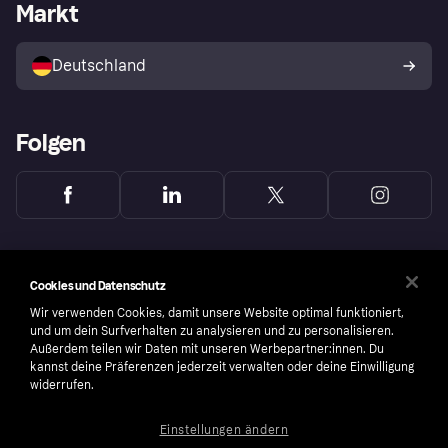
Händlerportal
Betriebsstatus
Markt
Klarna App
Datenschutzeinstellungen
Mit Klarna verkaufen
Plattformen und Partner
Shops entdecken
Dein Widerrufsrecht
Deutschland
Käuferschutzrichtlinie
Folgen
Cookies und Datenschutz
Wir verwenden Cookies, damit unsere Website optimal funktioniert,
und um dein Surfverhalten zu analysieren und zu personalisieren.
Außerdem teilen wir Daten mit unseren Werbepartner:innen. Du
kannst deine Präferenzen jederzeit verwalten oder deine Einwilligung
widerrufen.
Einstellungen ändern