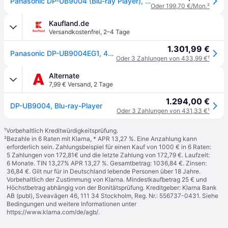
Panasonic DP-UB9004 (Blu-ray Player), Bluray Player + DVD Player, Schwarz
Oder 199,70 €/Mon.
²
Kaufland.de
Versandkostenfrei
,
2–4 Tage
1.301,99 €
Panasonic DP-UB9004EG1, 4K Ultra HD, NTSC, PAL, DTS-HD, DTS:X, Dolby Atmos, Dolby Audio, Dolby Digital, Dolby Digital Plus, Dolby TrueHD, 7.1 Kanäle, AVCHD, MKV, MP4, TS, AAC, AIFF, ALAC, DFF, DSD, DSF, FLAC, MP3, WAV, WMA
Oder 3 Zahlungen von 433,99 €
¹
Alternate
7,99 € Versand
,
2 Tage
1.294,00 €
DP-UB9004, Blu-ray-Player
Oder 3 Zahlungen von 431,33 €
¹
¹
Vorbehaltlich Kreditwürdigkeitsprüfung.
²
Bezahle in 6 Raten mit Klarna, * APR 13,27 %. Eine Anzahlung kann
erforderlich sein. Zahlungsbeispiel für einen Kauf von 1000 € in 6 Raten:
5 Zahlungen von 172,81€ und die letzte Zahlung von 172,79 €. Laufzeit:
6 Monate. TIN 13,27% APR 13,27 %. Gesamtbetrag: 1036,84 €. Zinsen:
36,84 €. Gilt nur für in Deutschland lebende Personen über 18 Jahre.
Vorbehaltlich der Zustimmung von Klarna. Mindestkaufbetrag 25 € und
Höchstbetrag abhängig von der Bonitätsprüfung. Kreditgeber: Klarna Bank
AB (publ), Sveavägen 46, 111 34 Stockholm, Reg. Nr.: 556737-0431. Siehe
Bedingungen und weitere Informationen unter
https://www.klarna.com/de/agb/
.