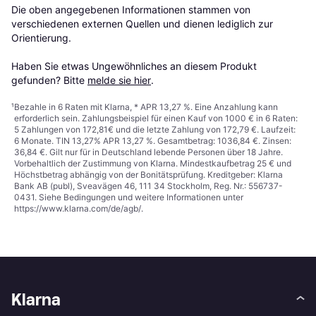
Die oben angegebenen Informationen stammen von 
verschiedenen externen Quellen und dienen lediglich zur 
Orientierung.

Haben Sie etwas Ungewöhnliches an diesem Produkt 
gefunden? Bitte 
melde sie hier
.
¹
Bezahle in 6 Raten mit Klarna, * APR 13,27 %. Eine Anzahlung kann
erforderlich sein. Zahlungsbeispiel für einen Kauf von 1000 € in 6 Raten:
5 Zahlungen von 172,81€ und die letzte Zahlung von 172,79 €. Laufzeit:
6 Monate. TIN 13,27% APR 13,27 %. Gesamtbetrag: 1036,84 €. Zinsen:
36,84 €. Gilt nur für in Deutschland lebende Personen über 18 Jahre.
Vorbehaltlich der Zustimmung von Klarna. Mindestkaufbetrag 25 € und
Höchstbetrag abhängig von der Bonitätsprüfung. Kreditgeber: Klarna
Bank AB (publ), Sveavägen 46, 111 34 Stockholm, Reg. Nr.: 556737-
0431. Siehe Bedingungen und weitere Informationen unter
https://www.klarna.com/de/agb/
.
Klarna