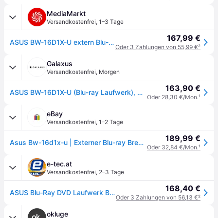
MediaMarkt
Versandkostenfrei
,
1–3 Tage
167,99 €
ASUS BW-16D1X-U extern Blu-ray-Brenner
Oder 3 Zahlungen von 55,99 €
²
Galaxus
Versandkostenfrei
,
Morgen
163,90 €
ASUS BW-16D1X-U (Blu-ray Laufwerk), Optisches Laufwerk, Schwarz
Oder 28,30 €/Mon.
¹
eBay
Versandkostenfrei
,
1–2 Tage
189,99 €
Asus Bw-16d1x-u | Externer Blu-ray Brenner
Oder 32,84 €/Mon.
¹
e-tec.at
Versandkostenfrei
,
2–3 Tage
168,40 €
ASUS Blu-Ray DVD Laufwerk BW-16D1X-U - Extern - Schwarz
Oder 3 Zahlungen von 56,13 €
²
okluge