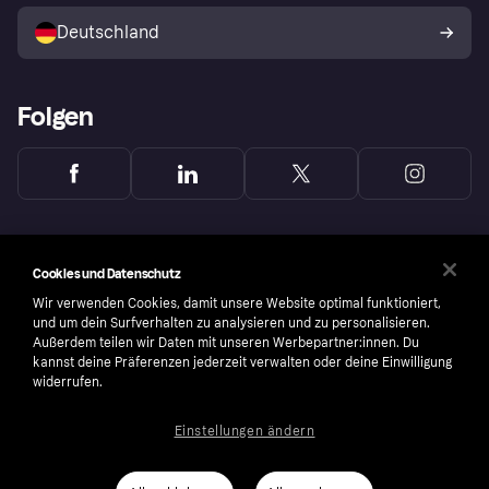
Shops entdecken
Dein Widerrufsrecht
Deutschland
Käuferschutzrichtlinie
Folgen
Cookies und Datenschutz
Wir verwenden Cookies, damit unsere Website optimal funktioniert,
und um dein Surfverhalten zu analysieren und zu personalisieren.
Außerdem teilen wir Daten mit unseren Werbepartner:innen. Du
kannst deine Präferenzen jederzeit verwalten oder deine Einwilligung
widerrufen.
Einstellungen ändern
Copyright © 2005-2026 Klarna Bank AB (publ). Headquarters: Stockholm, Sweden. All
rights reserved. Klarna Bank AB (publ). Sveavägen 46, 111 34 Stockholm. Organization
number: 556737-0431