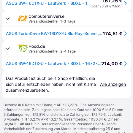
167,25 €
ASUS BW-16D1X-U - Laufwerk - BDXL - 16x2x12x - USB 3,2 Gen 1 - extern - Schwarz (90DD0210-M29000)
Oder 28,91 €/Mon.
¹
Computeruniverse
Versandkostenfrei
,
1–3 Tage
174,51 €
ASUS TurboDrive BW-16D1X-U Blu-Ray-Benner, M-Disc, kompatibel mit Windows und macOS,
Hood.de
Versandkostenfrei
,
2–4 Tage
214,00 €
ASUS BW-16D1X-U - Laufwerk - BDXL - 16x2x12x
Das Produkt ist auch bei 
1
Shop
 erhältlich, die 
sich dafür entschieden haben, nicht mit Klarna 
Alle anzeigen
zusammenzuarbeiten.
¹
Bezahle in 6 Raten mit Klarna, * APR 13,27 %. Eine Anzahlung kann
erforderlich sein. Zahlungsbeispiel für einen Kauf von 1000 € in 6 Raten:
5 Zahlungen von 172,81€ und die letzte Zahlung von 172,79 €. Laufzeit:
6 Monate. TIN 13,27% APR 13,27 %. Gesamtbetrag: 1036,84 €. Zinsen:
36,84 €. Gilt nur für in Deutschland lebende Personen über 18 Jahre.
Vorbehaltlich der Zustimmung von Klarna. Mindestkaufbetrag 25 € und