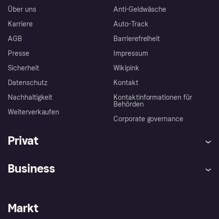
Über uns
Anti-Geldwäsche
Karriere
Auto-Track
AGB
Barrierefreiheit
Presse
Impressum
Sicherheit
Wikipink
Datenschutz
Kontakt
Nachhaltigkeit
Kontaktinformationen für
Behörden
Weiterverkaufen
Corporate governance
Privat
Hilfe
Beschwerden
Business
Einloggen
Sicher shoppen mit Klarna
Händlersupport
Entwicklerseite
Mit Klarna einkaufen
Festgeld
Händlerportal
Betriebsstatus
Markt
Klarna App
Datenschutzeinstellungen
Mit Klarna verkaufen
Plattformen und Partner