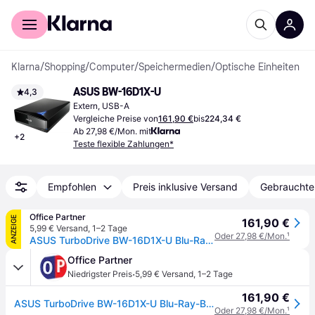
Für Shopper
Für Händler
Klarna
/
Shopping
/
Computer
/
Speichermedien
/
Optische Einheiten
ASUS BW-16D1X-U
4,3
Extern, USB-A
Vergleiche Preise von
161,90 €
bis
224,34 €
Ab 27,98 €/Mon. mit
+
2
Teste flexible Zahlungen*
Empfohlen
Preis inklusive Versand
Gebrauchte
Office Partner
ANZEIGE
161,90 €
5,99 € Versand
,
1–2 Tage
Oder 27,98 €/Mon.
¹
ASUS TurboDrive BW-16D1X-U Blu-Ray-Benner (M-Disc, kompatibel mit Windows und Mac OS, USB 3.2 Gen 1x1, Nero BackItUp)
Office Partner
·
Niedrigster Preis
5,99 € Versand
,
1–2 Tage
161,90 €
ASUS TurboDrive BW-16D1X-U Blu-Ray-Benner (M-Disc, kompatibel mit Windows und Mac OS, USB 3.2 Gen 1x1, Nero BackItUp)
Oder 27,98 €/Mon.
¹