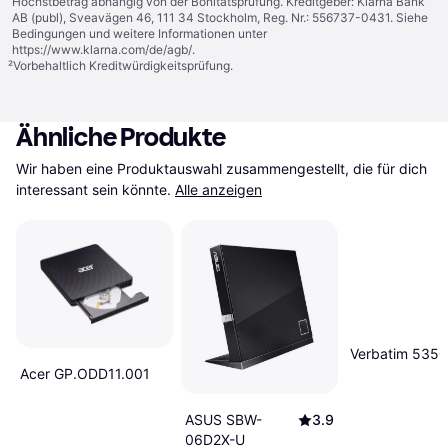
Höchstbetrag abhängig von der Bonitätsprüfung. Kreditgeber: Klarna Bank
AB (publ), Sveavägen 46, 111 34 Stockholm, Reg. Nr.: 556737-0431. Siehe
Bedingungen und weitere Informationen unter
https://www.klarna.com/de/agb/
.
²
Vorbehaltlich Kreditwürdigkeitsprüfung.
Ähnliche Produkte
Wir haben eine Produktauswahl zusammengestellt, die für dich 
interessant sein könnte.
Alle anzeigen
Verbatim 535
Acer GP.ODD11.001
ASUS SBW-
3.9
06D2X-U