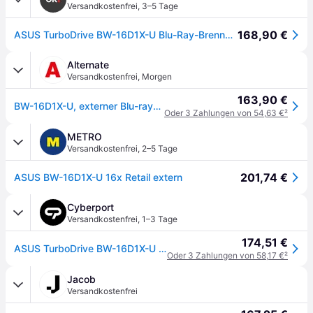
Versandkostenfrei
,
3–5 Tage
168,90 €
ASUS TurboDrive BW-16D1X-U Blu-Ray-Brenner M-Disc Windows und MacOS kompatibel USB 3.2 Nero BackItUp
Alternate
Versandkostenfrei
,
Morgen
163,90 €
BW-16D1X-U, externer Blu-ray-Brenner
Oder 3 Zahlungen von 54,63 €
²
METRO
Versandkostenfrei
,
2–5 Tage
201,74 €
ASUS BW-16D1X-U 16x Retail extern
Cyberport
Versandkostenfrei
,
1–3 Tage
174,51 €
ASUS TurboDrive BW-16D1X-U Blu-Ray-Benner, M-Disc, kompatibel mit Windows und macOS,
Oder 3 Zahlungen von 58,17 €
²
Jacob
Versandkostenfrei