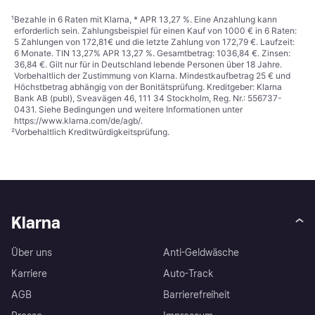
¹
Bezahle in 6 Raten mit Klarna, * APR 13,27 %. Eine Anzahlung kann
erforderlich sein. Zahlungsbeispiel für einen Kauf von 1000 € in 6 Raten:
5 Zahlungen von 172,81€ und die letzte Zahlung von 172,79 €. Laufzeit:
6 Monate. TIN 13,27% APR 13,27 %. Gesamtbetrag: 1036,84 €. Zinsen:
36,84 €. Gilt nur für in Deutschland lebende Personen über 18 Jahre.
Vorbehaltlich der Zustimmung von Klarna. Mindestkaufbetrag 25 € und
Höchstbetrag abhängig von der Bonitätsprüfung. Kreditgeber: Klarna
Bank AB (publ), Sveavägen 46, 111 34 Stockholm, Reg. Nr.: 556737-
0431. Siehe Bedingungen und weitere Informationen unter
https://www.klarna.com/de/agb/
.
²
Vorbehaltlich Kreditwürdigkeitsprüfung.
Klarna
Über uns
Anti-Geldwäsche
Karriere
Auto-Track
AGB
Barrierefreiheit