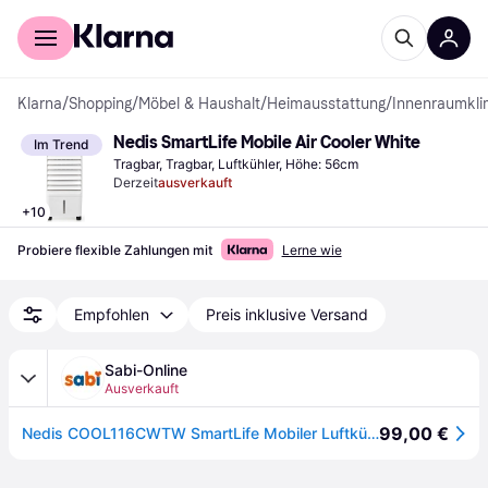
Für Shopper
Für Händler
Klarna
/
Shopping
/
Möbel & Haushalt
/
Heimausstattung
/
Innenraumkl
Nedis SmartLife Mobile Air Cooler White
Im Trend
Tragbar, Tragbar, Luftkühler, Höhe: 56cm
Derzeit
ausverkauft
+
10
Probiere flexible Zahlungen mit
Lerne wie
Empfohlen
Preis inklusive Versand
Sabi-Online
Ausverkauft
99,00 €
Nedis COOL116CWTW SmartLife Mobiler Luftkühler