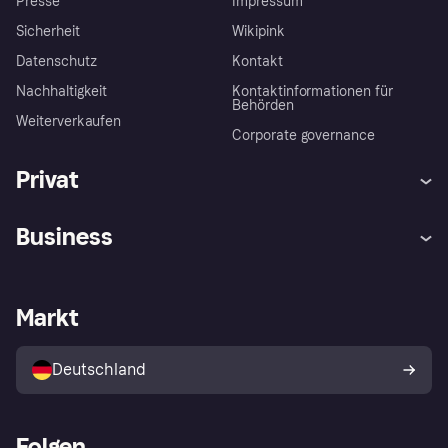
Presse
Impressum
Sicherheit
Wikipink
Datenschutz
Kontakt
Nachhaltigkeit
Kontaktinformationen für
Behörden
Weiterverkaufen
Corporate governance
Privat
Hilfe
Beschwerden
Business
Einloggen
Sicher shoppen mit Klarna
Händlersupport
Entwicklerseite
Mit Klarna einkaufen
Festgeld
Händlerportal
Betriebsstatus
Markt
Klarna App
Datenschutzeinstellungen
Mit Klarna verkaufen
Plattformen und Partner
Shops entdecken
Dein Widerrufsrecht
Deutschland
Käuferschutzrichtlinie
Folgen