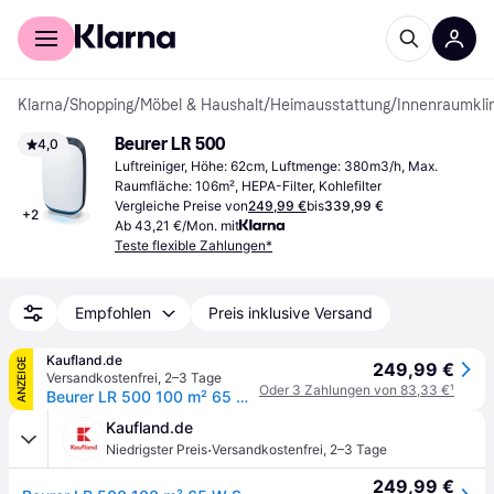
Für Shopper
Für Händler
Klarna
/
Shopping
/
Möbel & Haushalt
/
Heimausstattung
/
Innenraumkl
Beurer LR 500
4,0
Luftreiniger, Höhe: 62cm, Luftmenge: 380m3/h, Max. 
Raumfläche: 106m², HEPA-Filter, Kohlefilter
Vergleiche Preise von
249,99 €
bis
339,99 €
+
2
Ab 43,21 €/Mon. mit
Teste flexible Zahlungen*
Empfohlen
Preis inklusive Versand
Kaufland.de
ANZEIGE
249,99 €
Versandkostenfrei
,
2–3 Tage
Oder 3 Zahlungen von 83,33 €
¹
Beurer LR 500 100 m² 65 W Schwarz, Weiß
Kaufland.de
·
Niedrigster Preis
Versandkostenfrei
,
2–3 Tage
249,99 €