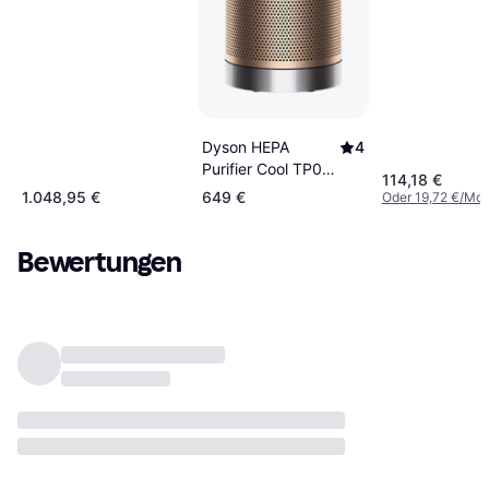
Dyson HEPA
4
Purifier Cool TP09
114,18 €
Formaldehyde
1.048,95 €
649 €
Oder 19,72 €/Mon
White/Gold
Bewertungen