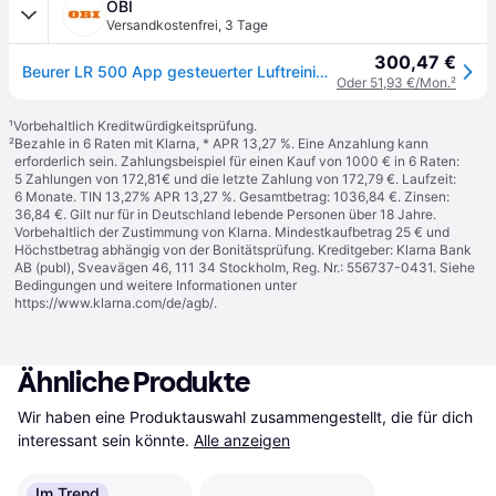
OBI
Versandkostenfrei
,
3 Tage
300,47 €
Beurer LR 500 App gesteuerter Luftreiniger
Oder 51,93 €/Mon.
²
¹
Vorbehaltlich Kreditwürdigkeitsprüfung.
²
Bezahle in 6 Raten mit Klarna, * APR 13,27 %. Eine Anzahlung kann
erforderlich sein. Zahlungsbeispiel für einen Kauf von 1000 € in 6 Raten:
5 Zahlungen von 172,81€ und die letzte Zahlung von 172,79 €. Laufzeit:
6 Monate. TIN 13,27% APR 13,27 %. Gesamtbetrag: 1036,84 €. Zinsen:
36,84 €. Gilt nur für in Deutschland lebende Personen über 18 Jahre.
Vorbehaltlich der Zustimmung von Klarna. Mindestkaufbetrag 25 € und
Höchstbetrag abhängig von der Bonitätsprüfung. Kreditgeber: Klarna Bank
AB (publ), Sveavägen 46, 111 34 Stockholm, Reg. Nr.: 556737-0431. Siehe
Bedingungen und weitere Informationen unter
https://www.klarna.com/de/agb/
.
Ähnliche Produkte
Wir haben eine Produktauswahl zusammengestellt, die für dich 
interessant sein könnte.
Alle anzeigen
Im Trend