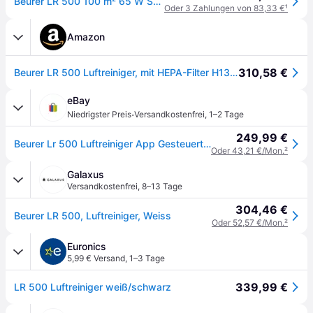
Beurer LR 500 100 m² 65 W Schwarz, Weiß
Oder 3 Zahlungen von 83,33 €
¹
Amazon
310,58 €
Beurer LR 500 Luftreiniger, mit HEPA-Filter H13, App-Steuerung über WLAN, filtert diverse Bakterien und Viren, mit Timer und Nachtmodus, für Räume bis 106m², Weiß, 21 x 35 x 62 cm
eBay
·
Niedrigster Preis
Versandkostenfrei
,
1–2 Tage
249,99 €
Beurer Lr 500 Luftreiniger App Gesteuert Aktivkohlefilter Hepa H13 Filter 106m²
Oder 43,21 €/Mon.
²
Galaxus
Versandkostenfrei
,
8–13 Tage
304,46 €
Beurer LR 500, Luftreiniger, Weiss
Oder 52,57 €/Mon.
²
Euronics
5,99 € Versand
,
1–3 Tage
339,99 €
LR 500 Luftreiniger weiß/schwarz