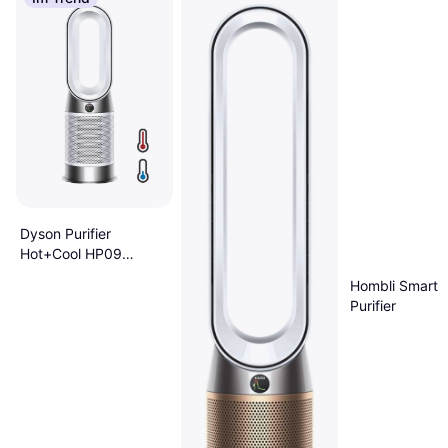
Dyson Purifier
Hot+Cool HP09
Formaldehyde
Hombli Smart A
Purifying Fan Heater
Purifier
White/Silver