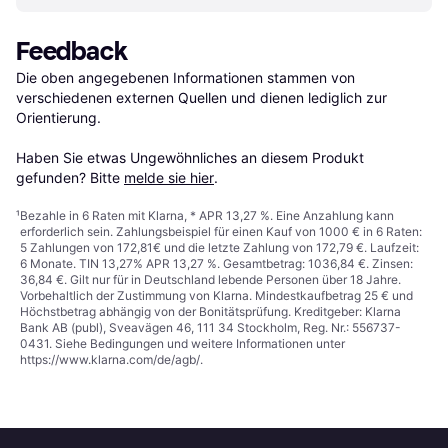
Feedback
Die oben angegebenen Informationen stammen von 
verschiedenen externen Quellen und dienen lediglich zur 
Orientierung.

Haben Sie etwas Ungewöhnliches an diesem Produkt 
gefunden? Bitte 
melde sie hier
.
¹
Bezahle in 6 Raten mit Klarna, * APR 13,27 %. Eine Anzahlung kann
erforderlich sein. Zahlungsbeispiel für einen Kauf von 1000 € in 6 Raten:
5 Zahlungen von 172,81€ und die letzte Zahlung von 172,79 €. Laufzeit:
6 Monate. TIN 13,27% APR 13,27 %. Gesamtbetrag: 1036,84 €. Zinsen:
36,84 €. Gilt nur für in Deutschland lebende Personen über 18 Jahre.
Vorbehaltlich der Zustimmung von Klarna. Mindestkaufbetrag 25 € und
Höchstbetrag abhängig von der Bonitätsprüfung. Kreditgeber: Klarna
Bank AB (publ), Sveavägen 46, 111 34 Stockholm, Reg. Nr.: 556737-
0431. Siehe Bedingungen und weitere Informationen unter
https://www.klarna.com/de/agb/
.