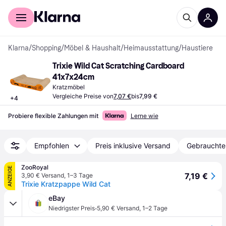
Für Shopper
Für Händler
Klarna
/
Shopping
/
Möbel & Haushalt
/
Heimausstattung
/
Haustiere
Trixie Wild Cat Scratching Cardboard 
41x7x24cm
Kratzmöbel
Vergleiche Preise von
7,07 €
bis
7,99 €
+
4
Probiere flexible Zahlungen mit
Lerne wie
Empfohlen
Preis inklusive Versand
Gebrauchte
ZooRoyal
ANZEIGE
7,19 €
3,90 € Versand
,
1–3 Tage
Trixie Kratzpappe Wild Cat
eBay
·
Niedrigster Preis
5,90 € Versand
,
1–2 Tage