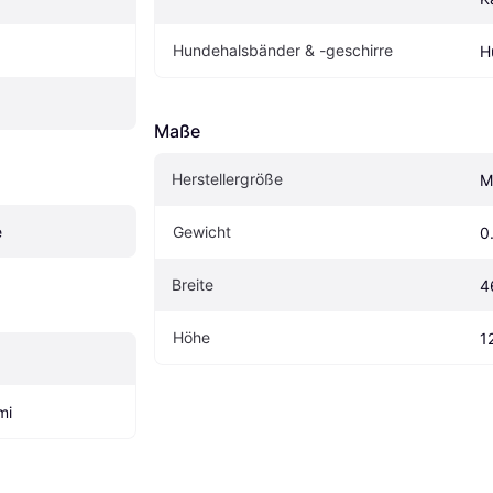
Hundehalsbänder & -geschirre
H
Maße
Herstellergröße
M
e
Gewicht
0
Breite
4
Höhe
1
mi