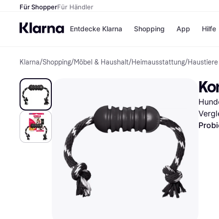
Für Shopper
Für Händler
Entdecke Klarna
Shopping
App
Hilfe
Klarna
/
Shopping
/
Möbel & Haushalt
/
Heimausstattung
/
Haustiere
Zahlungsmethoden
Shops
Zahlungsmethoden
Kaufla
Ko
Sofort bezahlen
eBay
Bezahle in 3
Temu
Hunde
Teilzahlungen
Samsu
Bezahle in bis zu 30
SHEIN
Vergl
Tagen
Probi
Ratenzahlung
Alle Shops