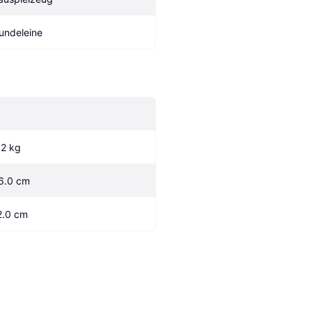
undeleine
.2 kg
6.0 cm
2.0 cm