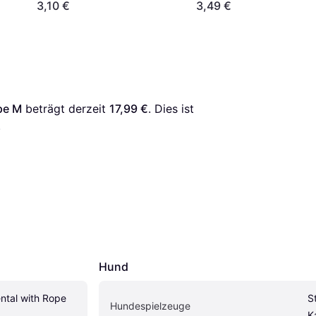
3,10 €
3,49 €
pe M
 beträgt derzeit 
17,99 €
. Dies ist 
.
Hund
tal with Rope 
S
Hundespielzeuge
K