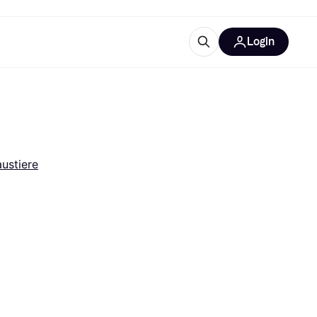
Login
Weitere Informationen
sstattung
M
Was ist Klarna?
Artikel
ustiere
tegorien