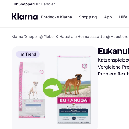
Für Shopper
Für Händler
Entdecke Klarna
Shopping
App
Hilfe
Klarna
/
Shopping
/
Möbel & Haushalt
/
Heimausstattung
/
Haustiere
Zahlungsmethoden
Shops
Zahlungsmethoden
Kaufla
Eukanub
Sofort bezahlen
eBay
Im Trend
Bezahle in 3
Temu
Katzenspielze
Teilzahlungen
Samsu
Bezahle in bis zu 30
SHEIN
Vergleiche Pr
Tagen
Probiere flexi
Ratenzahlung
Alle Shops