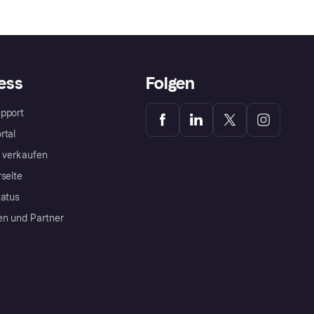
ess
Folgen
pport
rtal
a verkaufen
rseite
tatus
en und Partner