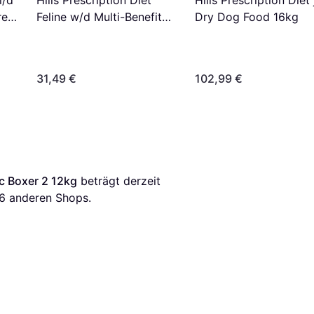
Hills Prescription Diet
Hills Prescription Diet 
re
Feline w/d Multi-Benefit
Dry Dog Food 16kg
g &
Chicken
31,49 €
102,99 €
c Boxer 2 12kg
 beträgt derzeit 
6
 anderen Shops.