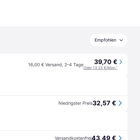
Empfohlen
39,70 €
16,00 € Versand
,
2–4 Tage
Oder 13,23 €/Mon.
¹
32,57 €
Niedrigster Preis
43,49 €
Versandkostenfrei