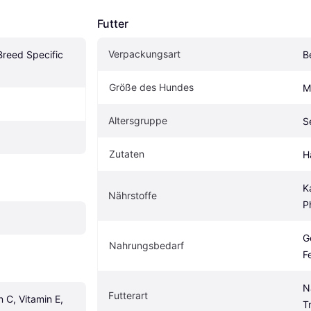
Futter
Verpackungsart
reed Specific 
B
Größe des Hundes
M
Altersgruppe
S
Zutaten
H
K
Nährstoffe
P
G
Nahrungsbedarf
F
N
Futterart
 C, Vitamin E, 
T