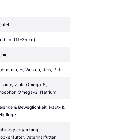
eutel
edium (11–25 kg)
enior
ähnchen, Ei, Weizen, Reis, Pute
alzium, Zink, Omega-6, 
hosphor, Omega-3, Natrium
elenke & Beweglichkeit, Haut- & 
ellpflege
ahrungsergänzung, 
rockenfutter, Veterinärfutter