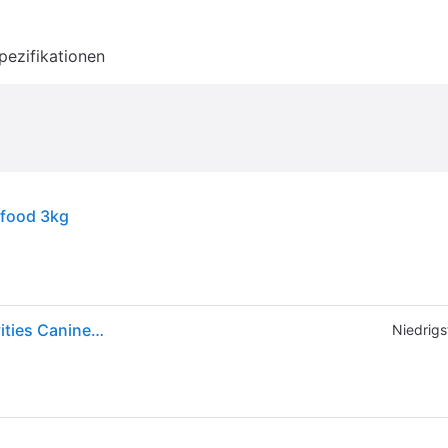
pezifikationen
g food 3kg
052742040424 Hill's Prescription Diet Food Sensitivities Canine - Hundetroc
Niedrigs