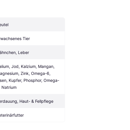
eutel
rwachsenes Tier
ähnchen, Leber
alium, Jod, Kalzium, Mangan, 
agnesium, Zink, Omega-6, 
isen, Kupfer, Phosphor, Omega-
, Natrium
erdauung, Haut- & Fellpflege
eterinärfutter