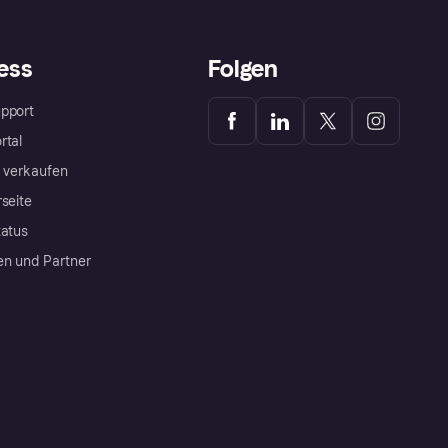
ess
Folgen
pport
rtal
a verkaufen
rseite
tatus
en und Partner