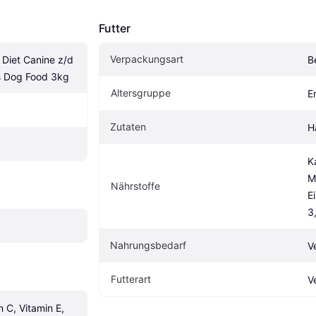
Futter
Verpackungsart
n Diet Canine z/d 
B
es Dog Food 3kg
Altersgruppe
E
Zutaten
H
K
M
Nährstoffe
E
3
Nahrungsbedarf
V
Futterart
V
 C, Vitamin E, 