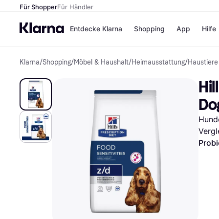
Für Shopper
Für Händler
Entdecke Klarna
Shopping
App
Hilfe
Klarna
/
Shopping
/
Möbel & Haushalt
/
Heimausstattung
/
Haustiere
Zahlungsmethoden
Shops
Zahlungsmethoden
Kaufla
Hil
Sofort bezahlen
eBay
Bezahle in 3
Temu
Do
Teilzahlungen
Samsu
Bezahle in bis zu 30
SHEIN
Hunde
Tagen
Vergl
Ratenzahlung
Probi
Alle Shops