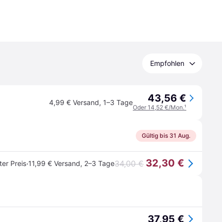
Empfohlen
43,56 €
4,99 € Versand
,
1–3 Tage
Oder 14,52 €/Mon.
¹
Gültig bis 31 Aug.
32,30 €
·
34,00 €
ter Preis
11,99 € Versand
,
2–3 Tage
37,95 €