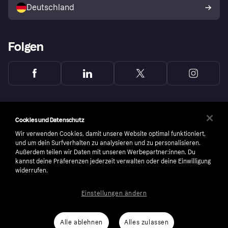
Deutschland
Käuferschutzrichtlinie
Folgen
Cookies und Datenschutz
Wir verwenden Cookies, damit unsere Website optimal funktioniert,
und um dein Surfverhalten zu analysieren und zu personalisieren.
Außerdem teilen wir Daten mit unseren Werbepartner:innen. Du
kannst deine Präferenzen jederzeit verwalten oder deine Einwilligung
widerrufen.
Einstellungen ändern
Copyright © 2005-2026 Klarna Bank AB (publ). Headquarters: Stockholm, Sweden. All
rights reserved. Klarna Bank AB (publ). Sveavägen 46, 111 34 Stockholm. Organization
number: 556737-0431
Alle ablehnen
Alles zulassen