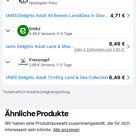
Niedrigster Preis
4,71 €
IAMS Delights Adult All Breeds Land&Sea In Gravy 12X85 g
brekz
4,99 € Versand
,
2–4 Tage
8,49 €
Iams Delights Adult Land & Meereskollektion in Sauce Nassfutter Katze (12x85 gr) 12 x 85 g
Oder 3 Zahlungen von 2,83 €
¹
Fressnapf
2,99 € Versand
,
1–3 Tage
6,49 €
IAMS Delights Adult 12x85g Land & Sea Collection
¹
Vorbehaltlich Kreditwürdigkeitsprüfung.
Ähnliche Produkte
Wir haben eine Produktauswahl zusammengestellt, die für dich 
interessant sein könnte.
Alle anzeigen