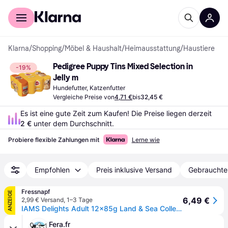
Für Shopper
Für Händler
Klarna
/
Shopping
/
Möbel & Haushalt
/
Heimausstattung
/
Haustiere
Pedigree Puppy Tins Mixed Selection in 
-19%
Jelly m
Hundefutter, Katzenfutter
Vergleiche Preise von
4,71 €
bis
32,45 €
Es ist eine gute Zeit zum Kaufen! Die Preise liegen derzeit 
2 €
 unter dem Durchschnitt.
Probiere flexible Zahlungen mit
Lerne wie
Empfohlen
Preis inklusive Versand
Gebrauchte
Fressnapf
ANZEIGE
6,49 €
2,99 € Versand
,
1–3 Tage
IAMS Delights Adult 12x85g Land & Sea Collection
Fera.fr