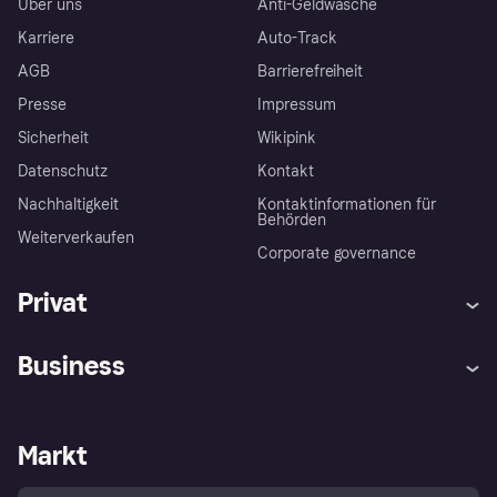
Über uns
Anti-Geldwäsche
Karriere
Auto-Track
AGB
Barrierefreiheit
Presse
Impressum
Sicherheit
Wikipink
Datenschutz
Kontakt
Nachhaltigkeit
Kontaktinformationen für
Behörden
Weiterverkaufen
Corporate governance
Privat
Hilfe
Beschwerden
Business
Einloggen
Sicher shoppen mit Klarna
Händlersupport
Entwicklerseite
Mit Klarna einkaufen
Festgeld
Händlerportal
Betriebsstatus
Markt
Klarna App
Datenschutzeinstellungen
Mit Klarna verkaufen
Plattformen und Partner
Shops entdecken
Dein Widerrufsrecht