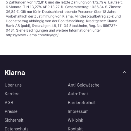
5 Zahlungen von 172,81€ und die letzte Zahlung von 172,79 €. Laufzeit:
6 Monate. TIN 13,27% APR 13,27 %. Gesamtbetrag: 1036,84 €. Zinsen:
36,84 €. Gilt nur für in Deutschland lebende Personen über 18 Jahre.
Vorbehaltlich der Zustimmung von Klarna. Mindestkaufbetrag 25 € und
Höchstbetrag abhängig von der Bonitätsprüfung. Kreditgeber: Klarna
Bank AB (publ), Sveavägen 46, 111 34 Stockholm, Reg. Nr.: 556737-
0431. Siehe Bedingungen und weitere Informationen unter
https://www.klarna.com/de/agb/
.
Klarna
Über uns
Anti-Geldwäsche
Karriere
Auto-Track
AGB
Barrierefreiheit
Presse
Impressum
Sicherheit
Wikipink
Datenschutz
Kontakt