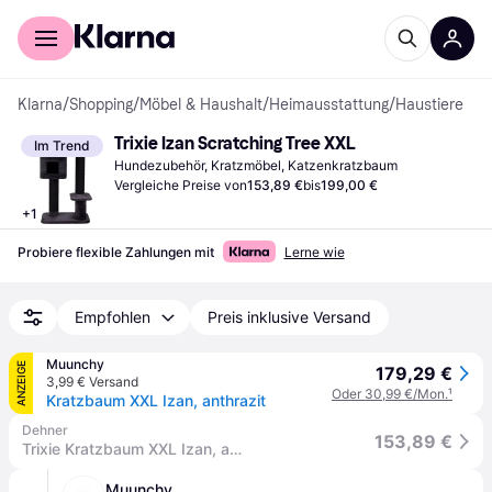
Für Shopper
Für Händler
Klarna
/
Shopping
/
Möbel & Haushalt
/
Heimausstattung
/
Haustiere
Trixie Izan Scratching Tree XXL
Im Trend
Hundezubehör, Kratzmöbel, Katzenkratzbaum
Vergleiche Preise von
153,89 €
bis
199,00 €
+
1
Probiere flexible Zahlungen mit
Lerne wie
Empfohlen
Preis inklusive Versand
Muunchy
ANZEIGE
179,29 €
3,99 € Versand
Oder 30,99 €/Mon.
¹
Kratzbaum XXL Izan, anthrazit
Dehner
153,89 €
Trixie Kratzbaum XXL Izan, anthrazit, ca. B70/H122/T50 cm
Muunchy