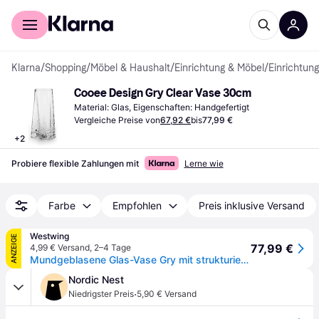
Für Shopper
Für Händler
Klarna
/
Shopping
/
Möbel & Haushalt
/
Einrichtung & Möbel
/
Einrichtung
Cooee Design Gry Clear Vase 30cm
Material: Glas, Eigenschaften: Handgefertigt
Vergleiche Preise von
67,92 €
bis
77,99 €
+
2
Probiere flexible Zahlungen mit
Lerne wie
Farbe
Empfohlen
Preis inklusive Versand
Westwing
ANZEIGE
77,99 €
4,99 € Versand
,
2–4 Tage
Mundgeblasene Glas-Vase Gry mit strukturierter Oberfläche, H 30 cm
Nordic Nest
·
Niedrigster Preis
5,90 € Versand