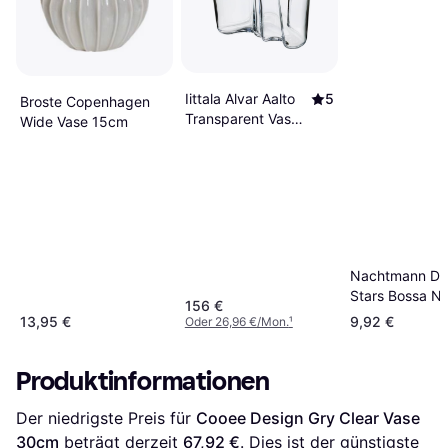
Iittala Alvar Aalto
5
Broste Copenhagen
Transparent Vase
Wide Vase 15cm
16cm
Nachtmann Da
Stars Bossa N
156 €
Vase 16cm
13,95 €
9,92 €
Oder 26,96 €/Mon.
¹
Produktinformationen
Der niedrigste Preis für 
Cooee Design Gry Clear Vase 
30cm
 beträgt derzeit 
67,92 €
. Dies ist der günstigste 