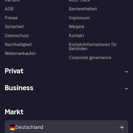
Karriere
Auto-Track
AGB
Barrierefreiheit
Presse
Impressum
Sicherheit
Wikipink
Datenschutz
Kontakt
Nachhaltigkeit
Kontaktinformationen für
Behörden
Weiterverkaufen
Corporate governance
Privat
Hilfe
Beschwerden
Business
Einloggen
Sicher shoppen mit Klarna
Händlersupport
Entwicklerseite
Mit Klarna einkaufen
Festgeld
Händlerportal
Betriebsstatus
Markt
Klarna App
Datenschutzeinstellungen
Mit Klarna verkaufen
Plattformen und Partner
Shops entdecken
Dein Widerrufsrecht
Deutschland
Käuferschutzrichtlinie