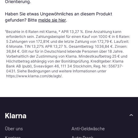
Orientierung.

Haben Sie etwas Ungewöhnliches an diesem Produkt 
gefunden? Bitte 
melde sie hier
.
¹
Bezahle in 6 Raten mit Klarna, * APR 13,27 %. Eine Anzahlung kann
erforderlich sein. Zahlungsbeispiel für einen Kauf von 1000 € in 6 Raten:
5 Zahlungen von 172,81€ und die letzte Zahlung von 172,79 €. Laufzeit:
6 Monate. TIN 13,27% APR 13,27 %. Gesamtbetrag: 1036,84 €. Zinsen:
36,84 €. Gilt nur für in Deutschland lebende Personen über 18 Jahre.
Vorbehaltlich der Zustimmung von Klarna. Mindestkaufbetrag 25 € und
Höchstbetrag abhängig von der Bonitätsprüfung. Kreditgeber: Klarna
Bank AB (publ), Sveavägen 46, 111 34 Stockholm, Reg. Nr.: 556737-
0431. Siehe Bedingungen und weitere Informationen unter
https://www.klarna.com/de/agb/
.
Klarna
Über uns
Anti-Geldwäsche