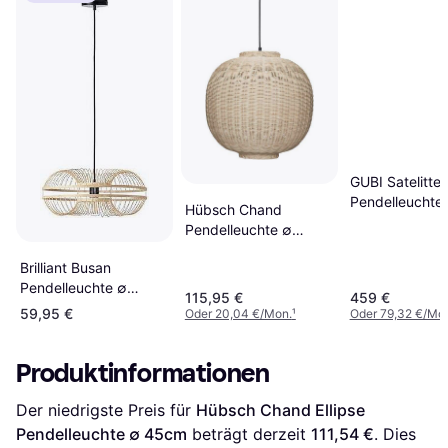
GUBI Satelitte
Pendelleuchte
Hübsch Chand
22.5cm
Pendelleuchte ∅
45cm
Brilliant Busan
Pendelleuchte ∅
115,95 €
459 €
48cm
59,95 €
Oder 20,04 €/Mon.
¹
Oder 79,32 €/Mo
Produktinformationen
Der niedrigste Preis für 
Hübsch Chand Ellipse 
Pendelleuchte ∅ 45cm
 beträgt derzeit 
111,54 €
. Dies 