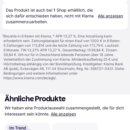
Das Produkt ist auch bei 
1
Shop
 erhältlich, die 
sich dafür entschieden haben, nicht mit Klarna 
Alle anzeigen
zusammenzuarbeiten.
¹
Bezahle in 6 Raten mit Klarna, * APR 13,27 %. Eine Anzahlung kann
erforderlich sein. Zahlungsbeispiel für einen Kauf von 1000 € in 6 Raten:
5 Zahlungen von 172,81€ und die letzte Zahlung von 172,79 €. Laufzeit:
6 Monate. TIN 13,27% APR 13,27 %. Gesamtbetrag: 1036,84 €. Zinsen:
36,84 €. Gilt nur für in Deutschland lebende Personen über 18 Jahre.
Vorbehaltlich der Zustimmung von Klarna. Mindestkaufbetrag 25 € und
Höchstbetrag abhängig von der Bonitätsprüfung. Kreditgeber: Klarna Bank
AB (publ), Sveavägen 46, 111 34 Stockholm, Reg. Nr.: 556737-0431. Siehe
Bedingungen und weitere Informationen unter
https://www.klarna.com/de/agb/
.
Ähnliche Produkte
Wir haben eine Produktauswahl zusammengestellt, die für dich 
interessant sein könnte.
Alle anzeigen
Im Trend