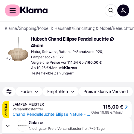
Für Shopper
Für Händler
Klarna
/
Shopping
/
Möbel & Haushalt
/
Einrichtung & Möbel
/
Beleuchtu
Hübsch Chand Ellipse Pendelleuchte ∅ 
45cm
Natur, Schwarz, Rattan, IP-Schutzart: IP20, 
Lampensockel: E27
+
5
Vergleiche Preise von
111,54 €
bis
160,00 €
Ab 19,26 €/Mon. mit
Teste flexible Zahlungen*
Farbe
Empfohlen
Preis inklusive Versand
LAMPEN MEISTER
ANZEIGE
115,00 €
Versandkostenfrei
Oder 19,88 €/Mon.
¹
Chand Pendelleuchte Ellipse Nature - Hübsch - Wohnzimmer
Galaxus
·
Niedrigster Preis
Versandkostenfrei
,
7–9 Tage