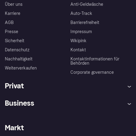
Über uns
Anti-Geldwäsche
Karriere
Auto-Track
AGB
Barrierefreiheit
Presse
Impressum
Sicherheit
Wikipink
Datenschutz
Kontakt
Nachhaltigkeit
Kontaktinformationen für
Behörden
Weiterverkaufen
Corporate governance
Privat
Hilfe
Beschwerden
Business
Einloggen
Sicher shoppen mit Klarna
Händlersupport
Entwicklerseite
Mit Klarna einkaufen
Festgeld
Händlerportal
Betriebsstatus
Markt
Klarna App
Datenschutzeinstellungen
Mit Klarna verkaufen
Plattformen und Partner
Shops entdecken
Dein Widerrufsrecht