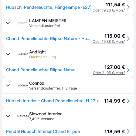
111,54 €
Hübsch, Pendelleuchte, Hängelampe (E27)
Oder 19,26 €/Mon.
¹
LAMPEN MEISTER
Versandkostenfrei
115,00 €
Chand Pendelleuchte Ellipse Nature - Hübsch - Wohnzimmer
Oder 19,88 €/Mon.
¹
Andlight
Nachbestellung
127,00 €
Chand Pendelleuchte Ellipse Natur
Oder 21,95 €/Mon.
¹
Connox
Versandkostenfrei
,
1–3 Tage
114,99 €
Hübsch Interior - Chand Pendelleuchte, H 27 x Ø 45 cm, rattan
Slowood Interior
7,49 € Versand
118,56 €
Pendel Hubsch Interior Chand Ellipse