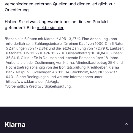
verschiedenen externen Quellen und dienen lediglich zur 
Orientierung.

Haben Sie etwas Ungewöhnliches an diesem Produkt 
gefunden? Bitte 
melde sie hier
.
¹
Bezahle in 6 Raten mit Klarna, * APR 13,27 %. Eine Anzahlung kann
erforderlich sein. Zahlungsbeispiel für einen Kauf von 1000 € in 6 Raten:
5 Zahlungen von 172,81€ und die letzte Zahlung von 172,79 €. Laufzeit:
6 Monate. TIN 13,27% APR 13,27 %. Gesamtbetrag: 1036,84 €. Zinsen:
36,84 €. Gilt nur für in Deutschland lebende Personen über 18 Jahre.
Vorbehaltlich der Zustimmung von Klarna. Mindestkaufbetrag 25 € und
Höchstbetrag abhängig von der Bonitätsprüfung. Kreditgeber: Klarna
Bank AB (publ), Sveavägen 46, 111 34 Stockholm, Reg. Nr.: 556737-
0431. Siehe Bedingungen und weitere Informationen unter
https://www.klarna.com/de/agb/
.
²
Vorbehaltlich Kreditwürdigkeitsprüfung.
Klarna