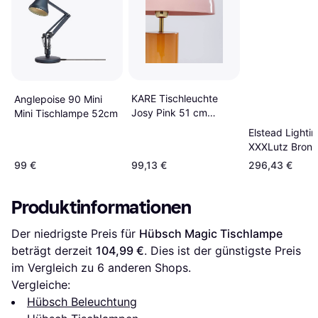
KARE Tischleuchte
Anglepoise 90 Mini
Josy Pink 51 cm
Mini Tischlampe 52cm
Tischlampe 51cm
Elstead Lighti
XXXLutz Bron
Tischlampe
99 €
99,13 €
296,43 €
Produktinformationen
Der niedrigste Preis für 
Hübsch Magic Tischlampe
beträgt derzeit 
104,99 €
. Dies ist der günstigste Preis 
im Vergleich zu 
6
 anderen Shops.
Vergleiche:
Hübsch Beleuchtung