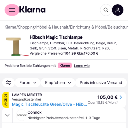
Für Shopper
Für Händler
Klarna
/
Shopping
/
Möbel & Haushalt
/
Einrichtung & Möbel
/
Beleuchtu
Hübsch Magic Tischlampe
Tischlampe, Dimmbar, LED-Beleuchtung, Beige, Braun, 
Gelb, Grün, Stoff, Eisen, Metall, IP-Schutzart: IP20, 
Lampensockel: E27
Vergleiche Preise von
104,99 €
bis
170,00 €
Probiere flexible Zahlungen mit
Lerne wie
Farbe
Empfohlen
Preis inklusive Versand
LAMPEN MEISTER
ANZEIGE
105,00 €
Versandkostenfrei
Oder 18,15 €/Mon.
¹
Magic Tischleuchte Green/Olive - Hübsch - Wohnzimmer - Design - Metall - Einflammig
Connox
·
Niedrigster Preis
Versandkostenfrei
,
1–3 Tage