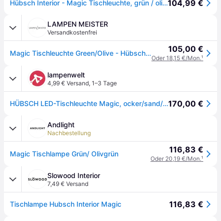
104,99 €
Hübsch Interior - Magic Tischleuchte, grün / olive
LAMPEN MEISTER
Versandkostenfrei
105,00 €
Magic Tischleuchte Green/Olive - Hübsch - Wohnzimmer - Design - Metall - Einflammig
Oder 18,15 €/Mon.
¹
lampenwelt
4,99 € Versand
,
1–3 Tage
170,00 €
HÜBSCH LED-Tischleuchte Magic, ocker/sand/grün, Eisen
Andlight
Nachbestellung
116,83 €
Magic Tischlampe Grün/ Olivgrün
Oder 20,19 €/Mon.
¹
Slowood Interior
7,49 € Versand
116,83 €
Tischlampe Hubsch Interior Magic