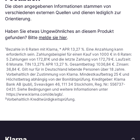
Die oben angegebenen Informationen stammen von 
verschiedenen externen Quellen und dienen lediglich zur 
Orientierung.

Haben Sie etwas Ungewöhnliches an diesem Produkt 
gefunden? Bitte 
melde sie hier
.
¹
Bezahle in 6 Raten mit Klarna, * APR 13,27 %. Eine Anzahlung kann
erforderlich sein. Zahlungsbeispiel für einen Kauf von 1000 € in 6 Raten:
5 Zahlungen von 172,81€ und die letzte Zahlung von 172,79 €. Laufzeit:
6 Monate. TIN 13,27% APR 13,27 %. Gesamtbetrag: 1036,84 €. Zinsen:
36,84 €. Gilt nur für in Deutschland lebende Personen über 18 Jahre.
Vorbehaltlich der Zustimmung von Klarna. Mindestkaufbetrag 25 € und
Höchstbetrag abhängig von der Bonitätsprüfung. Kreditgeber: Klarna
Bank AB (publ), Sveavägen 46, 111 34 Stockholm, Reg. Nr.: 556737-
0431. Siehe Bedingungen und weitere Informationen unter
https://www.klarna.com/de/agb/
.
²
Vorbehaltlich Kreditwürdigkeitsprüfung.
Klarna