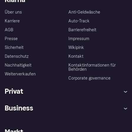
Über uns
Anti-Geldwäsche
Karriere
Auto-Track
AGB
Barrierefreiheit
Presse
Impressum
Sicherheit
Wikipink
Datenschutz
Kontakt
Nachhaltigkeit
Kontaktinformationen für
Behörden
Weiterverkaufen
Corporate governance
Privat
Hilfe
Beschwerden
Business
Einloggen
Sicher shoppen mit Klarna
Händlersupport
Entwicklerseite
Mit Klarna einkaufen
Festgeld
Händlerportal
Betriebsstatus
Markt
Klarna App
Datenschutzeinstellungen