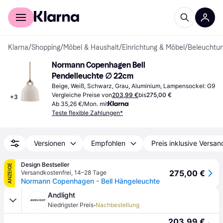
Für Shopper
Für Händler
Klarna
/
Shopping
/
Möbel & Haushalt
/
Einrichtung & Möbel
/
Beleuchtu
Normann Copenhagen Bell 
Pendelleuchte ∅ 22cm
Beige, Weiß, Schwarz, Grau, Aluminium, Lampensockel: G9
Vergleiche Preise von
203,99 €
bis
275,00 €
+
3
Ab 35,26 €/Mon. mit
Teste flexible Zahlungen*
Versionen
Empfohlen
Preis inklusive Versan
Design Bestseller
ANZEIGE
275,00 €
Versandkostenfrei
,
14–28 Tage
Normann Copenhagen - Bell Hängeleuchte
Andlight
·
Niedrigster Preis
Nachbestellung
203,99 €