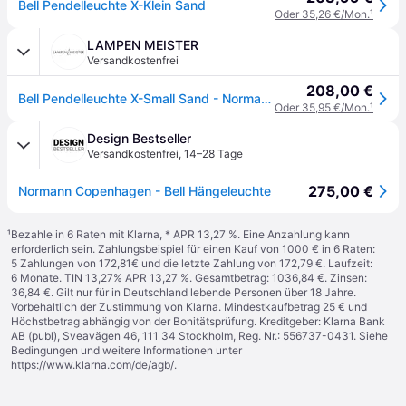
Bell Pendelleuchte X-Klein Sand
Oder 35,26 €/Mon.
¹
LAMPEN MEISTER
Versandkostenfrei
208,00 €
Bell Pendelleuchte X-Small Sand - Normann Copenhagen - Wohnzimmer - Kunststoff
Oder 35,95 €/Mon.
¹
Design Bestseller
Versandkostenfrei
,
14–28 Tage
275,00 €
Normann Copenhagen - Bell Hängeleuchte
¹
Bezahle in 6 Raten mit Klarna, * APR 13,27 %. Eine Anzahlung kann
erforderlich sein. Zahlungsbeispiel für einen Kauf von 1000 € in 6 Raten:
5 Zahlungen von 172,81€ und die letzte Zahlung von 172,79 €. Laufzeit:
6 Monate. TIN 13,27% APR 13,27 %. Gesamtbetrag: 1036,84 €. Zinsen:
36,84 €. Gilt nur für in Deutschland lebende Personen über 18 Jahre.
Vorbehaltlich der Zustimmung von Klarna. Mindestkaufbetrag 25 € und
Höchstbetrag abhängig von der Bonitätsprüfung. Kreditgeber: Klarna Bank
AB (publ), Sveavägen 46, 111 34 Stockholm, Reg. Nr.: 556737-0431. Siehe
Bedingungen und weitere Informationen unter
https://www.klarna.com/de/agb/
.