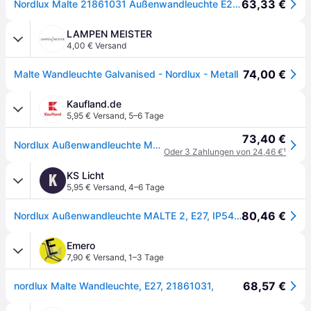
63,33 €
Nordlux Malte 21861031 Außenwandleuchte E27 Verzinkt
LAMPEN MEISTER
4,00 € Versand
74,00 €
Malte Wandleuchte Galvanised - Nordlux - Metall
Kaufland.de
5,95 € Versand
,
5–6 Tage
73,40 €
Nordlux Außenwandleuchte Malte, verzinkt, 1 x E27/60W, IP54, 21861031
Oder 3 Zahlungen von 24,46 €
¹
KS Licht
K
5,95 € Versand
,
4–6 Tage
80,46 €
Nordlux Außenwandleuchte MALTE 2, E27, IP54, verzinkt NORD-21861031
Emero
7,90 € Versand
,
1–3 Tage
68,57 €
nordlux Malte Wandleuchte, E27, 21861031,