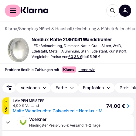
Für Shopper
Für Händler
Klarna
/
Shopping
/
Möbel & Haushalt
/
Einrichtung & Möbel
/
Beleuchtu
Nordlux Malte 21861031 Wandstrahler
LED-Beleuchtung, Dimmbar, Natur, Grau, Silber, Weiß, 
Edelstahl, Metall, Aluminium, Stahl, Edelstahl, Kunststoff, 
Zink, IP-Schutzart: IP54, IP20, IP65, IP44, Lampensockel: 
Vergleiche Preise von
63,33 €
bis
95,95 €
E27
Probiere flexible Zahlungen mit
Lerne wie
Versionen
Farbe
Empfohlen
Preis in
LAMPEN MEISTER
ANZEIGE
74,00 €
4,00 € Versand
Malte Wandleuchte Galvanised - Nordlux - Metall
Voelkner
·
Niedrigster Preis
5,95 € Versand
,
1–2 Tage