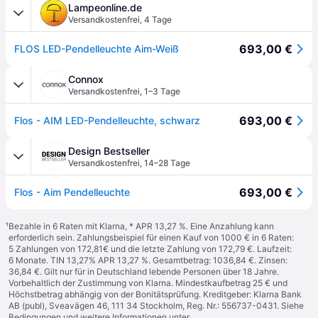
Lampeonline.de
Versandkostenfrei
,
4 Tage
693,00 €
FLOS LED-Pendelleuchte Aim-Weiß
Connox
Versandkostenfrei
,
1–3 Tage
693,00 €
Flos - AIM LED-Pendelleuchte, schwarz
Design Bestseller
Versandkostenfrei
,
14–28 Tage
693,00 €
Flos - Aim Pendelleuchte
¹
Bezahle in 6 Raten mit Klarna, * APR 13,27 %. Eine Anzahlung kann
erforderlich sein. Zahlungsbeispiel für einen Kauf von 1000 € in 6 Raten:
5 Zahlungen von 172,81€ und die letzte Zahlung von 172,79 €. Laufzeit:
6 Monate. TIN 13,27% APR 13,27 %. Gesamtbetrag: 1036,84 €. Zinsen:
36,84 €. Gilt nur für in Deutschland lebende Personen über 18 Jahre.
Vorbehaltlich der Zustimmung von Klarna. Mindestkaufbetrag 25 € und
Höchstbetrag abhängig von der Bonitätsprüfung. Kreditgeber: Klarna Bank
AB (publ), Sveavägen 46, 111 34 Stockholm, Reg. Nr.: 556737-0431. Siehe
Bedingungen und weitere Informationen unter