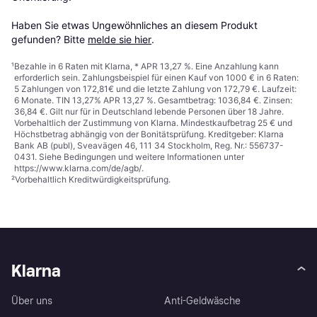
Haben Sie etwas Ungewöhnliches an diesem Produkt 
gefunden? Bitte 
melde sie hier
.
¹
Bezahle in 6 Raten mit Klarna, * APR 13,27 %. Eine Anzahlung kann
erforderlich sein. Zahlungsbeispiel für einen Kauf von 1000 € in 6 Raten:
5 Zahlungen von 172,81€ und die letzte Zahlung von 172,79 €. Laufzeit:
6 Monate. TIN 13,27% APR 13,27 %. Gesamtbetrag: 1036,84 €. Zinsen:
36,84 €. Gilt nur für in Deutschland lebende Personen über 18 Jahre.
Vorbehaltlich der Zustimmung von Klarna. Mindestkaufbetrag 25 € und
Höchstbetrag abhängig von der Bonitätsprüfung. Kreditgeber: Klarna
Bank AB (publ), Sveavägen 46, 111 34 Stockholm, Reg. Nr.: 556737-
0431. Siehe Bedingungen und weitere Informationen unter
https://www.klarna.com/de/agb/
.
²
Vorbehaltlich Kreditwürdigkeitsprüfung.
Klarna
Über uns
Anti-Geldwäsche