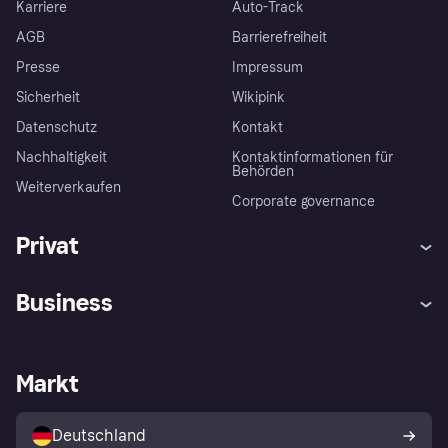
Karriere
Auto-Track
AGB
Barrierefreiheit
Presse
Impressum
Sicherheit
Wikipink
Datenschutz
Kontakt
Nachhaltigkeit
Kontaktinformationen für
Behörden
Weiterverkaufen
Corporate governance
Privat
Hilfe
Beschwerden
Business
Einloggen
Sicher shoppen mit Klarna
Händlersupport
Entwicklerseite
Mit Klarna einkaufen
Festgeld
Händlerportal
Betriebsstatus
Markt
Klarna App
Datenschutzeinstellungen
Mit Klarna verkaufen
Plattformen und Partner
Shops entdecken
Dein Widerrufsrecht
Deutschland
Käuferschutzrichtlinie