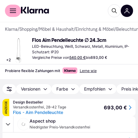
Für Shopper
Für Händler
Klarna
/
Shopping
/
Möbel & Haushalt
/
Einrichtung & Möbel
/
Beleuchtu
Flos Aim Pendelleuchte ∅ 24.3cm
LED-Beleuchtung, Weiß, Schwarz, Metall, Aluminium, IP-
Schutzart: IP20
Vergleiche Preise von
540,00 €
bis
693,00 €
+
2
Probiere flexible Zahlungen mit
Lerne wie
Versionen
Farbe
Empfohlen
Preis in
Design Bestseller
ANZEIGE
693,00 €
Versandkostenfrei
,
28–42 Tage
Flos - Aim Pendelleuchte
Aspect shop
·
Niedrigster Preis
Versandkostenfrei