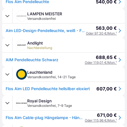
540,00 €
Flos Aim Pendelleuchte
LAMPEN MEISTER
Versandkostenfrei
563,00 €
Aim LED-Design-Pendelleuchte, weiß - FLOS - Wohnzimmer - Metall - Einflammig
Oder 97,30 €/Mon.
¹
Andlight
Nachbestellung
688,65 €
AIM Pendelleuchte Schwarz
Oder 119,01 €/Mon.
¹
Leuchtenland
Versandkostenfrei
,
14–21 Tage
607,00 €
Flos Aim LED Pendelleuchte hellsilber eloxiert
Royal Design
Versandkostenfrei
,
7–9 Tage
671,00 €
Flos Aim Cable-plug Hängelampe - Hängeleuchten Aluminium Light Silver Anodized - F0092054
Oder 115,96 €/Mon.
¹