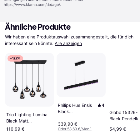
https://www.klarna.com/de/agb/
.
Ähnliche Produkte
Wir haben eine Produktauswahl zusammengestellt, die für dich 
interessant sein könnte.
Alle anzeigen
-10%
Philips Hue Ensis
4
Black
Globo 15326-
Trio Lighting Lumina
Pendelleuchte
Black Pendelle
Black Matt
339,90 €
129.8cm
82.5cm
Pendelleuchte 93cm
110,99 €
54,99 €
Oder 58,69 €/Mon.
¹