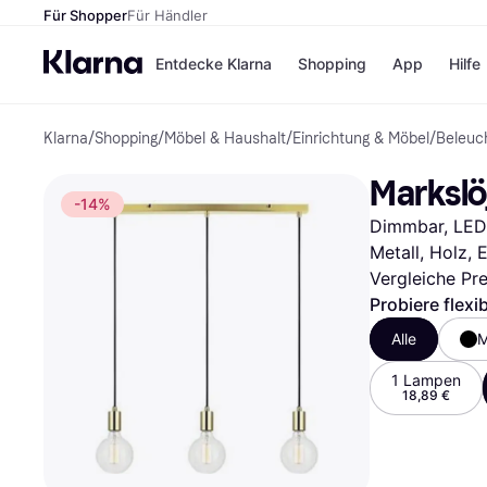
Für Shopper
Für Händler
Entdecke Klarna
Shopping
App
Hilfe
Klarna
/
Shopping
/
Möbel & Haushalt
/
Einrichtung & Möbel
/
Beleuc
Zahlungsmethoden
Shops
Zahlungsmethoden
Kaufla
Markslö
Sofort bezahlen
eBay
-14%
Bezahle in 3
Temu
Dimmbar, LED-
Teilzahlungen
Samsu
Bezahle in bis zu 30
SHEIN
Metall, Holz, 
Tagen
Vergleiche Pr
Ratenzahlung
Probiere flexi
Alle Shops
Alle
M
1 Lampen
18,89 €