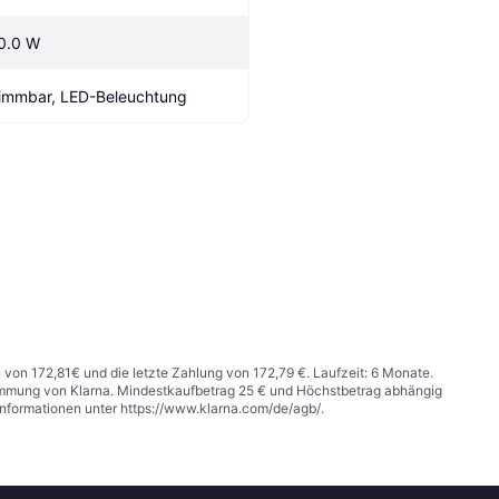
0.0 W
immbar, LED-Beleuchtung
n von 172,81€ und die letzte Zahlung von 172,79 €. Laufzeit: 6 Monate.
stimmung von Klarna. Mindestkaufbetrag 25 € und Höchstbetrag abhängig
Informationen unter
https://www.klarna.com/de/agb/
.