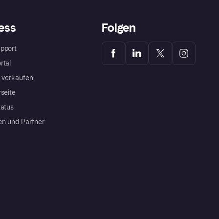
ess
Folgen
pport
rtal
a verkaufen
rseite
tatus
en und Partner