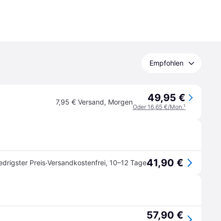
Empfohlen
49,95 €
7,95 € Versand
,
Morgen
Oder 16,65 €/Mon.
¹
41,90 €
·
edrigster Preis
Versandkostenfrei
,
10–12 Tage
57,90 €