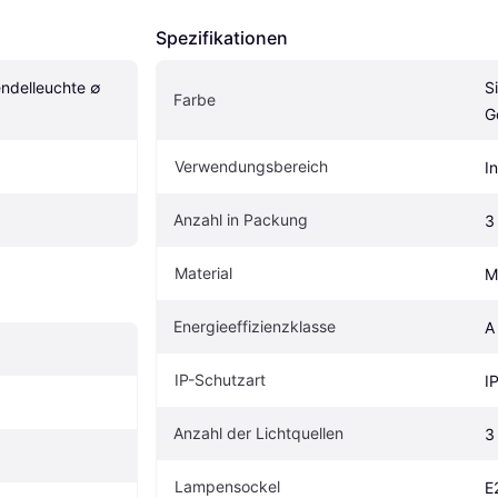
Spezifikationen
ndelleuchte ∅ 
S
Farbe
G
Verwendungsbereich
I
Anzahl in Packung
3
Material
M
Energieeffizienzklasse
A
IP-Schutzart
I
Anzahl der Lichtquellen
3
Lampensockel
E