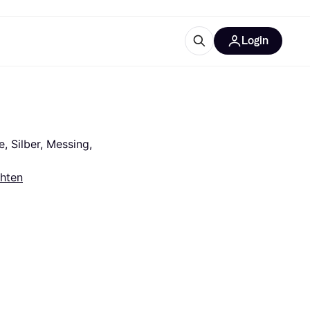
Login
Weitere Informationen
sstattung
M
Was ist Klarna?
Artikel
 Silber, Messing, 
chten
tegorien