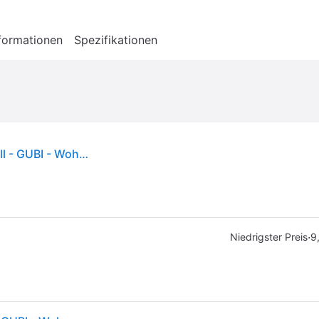
formationen
Spezifikationen
Bestlite BL4 Stehleuchte, Ø 21 cm, schwarz/metall - GUBI - Wohnzimmer
·
Niedrigster Preis
9