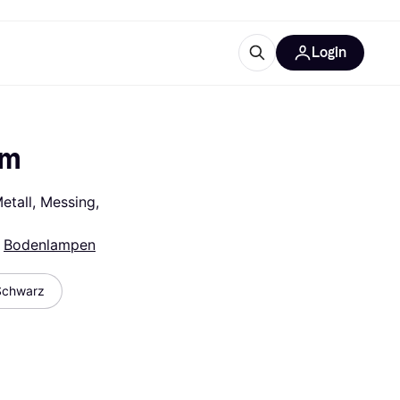
Login
Weitere Informationen
sstattung
M
Was ist Klarna?
cm
Artikel
tall, Messing, 
 
Bodenlampen
tegorien
Schwarz