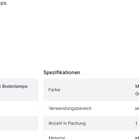
ps.
Spezifikationen
4 Bodenlampe 
M
Farbe
G
Verwendungsbereich
I
Anzahl in Packung
1
Material
M