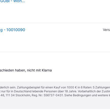
Bestlite BL4 Stehleuchte, Ø 21 cm, schwarz/metall - GUBI - Wohnzimmer
ng - 10010090
Vers
tschieden haben, nicht mit Klarna 
derlich sein. Zahlungsbeispiel für einen Kauf von 1000 € in 6 Raten: 5 Zahlungen
t nur für in Deutschland lebende Personen über 18 Jahre. Vorbehaltlich der Zu
n 46, 111 34 Stockholm, Reg. Nr.: 556737-0431. Siehe Bedingungen und weitere 