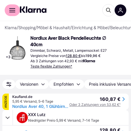
Für Shopper
Für Händler
Klarna
/
Shopping
/
Möbel & Haushalt
/
Einrichtung & Möbel
/
Beleuchtu
Nordlux Aver Black Pendelleuchte ∅ 
40cm
Dimmbar, Schwarz, Metall, Lampensockel: E27
Vergleiche Preise von
128,80 €
bis
199,96 €
+
3
Ab 3 Zahlungen von 42,93 € mit
Teste flexible Zahlungen*
Versionen
Empfohlen
Preis inklusive Versan
Kaufland.de
ANZEIGE
160,87 €
5,95 € Versand
,
5–6 Tage
Oder 3 Zahlungen von 53,62 €
¹
Nordlux Aver 40, 1 Glühbirne(n), E27, IP20, Schwarz
XXX Lutz
·
Niedrigster Preis
5,99 € Versand
,
7–14 Tage
128,80 €