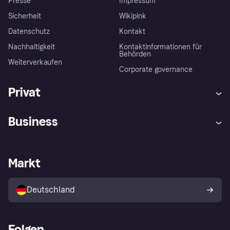
Presse
Impressum
Sicherheit
Wikipink
Datenschutz
Kontakt
Nachhaltigkeit
Kontaktinformationen für
Behörden
Weiterverkaufen
Corporate governance
Privat
Hilfe
Beschwerden
Business
Einloggen
Sicher shoppen mit Klarna
Händlersupport
Entwicklerseite
Mit Klarna einkaufen
Festgeld
Händlerportal
Betriebsstatus
Markt
Klarna App
Datenschutzeinstellungen
Mit Klarna verkaufen
Plattformen und Partner
Shops entdecken
Dein Widerrufsrecht
Deutschland
Käuferschutzrichtlinie
Folgen