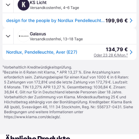
KS Licht
K
Versandkostenfrei
,
4–6 Tage
199,96 €
design for the people by Nordlux Pendelleuchte AVER 40, E27, IP20, schwarz NORD-84253003
Galaxus
Versandkostenfrei
,
13–18 Tage
134,79 €
Nordlux, Pendelleuchte, Aver (E27)
Oder 23,28 €/Mon.
²
¹
Vorbehaltlich Kreditwürdigkeitsprüfung.
²
Bezahle in 6 Raten mit Klarna, * APR 13,27 %. Eine Anzahlung kann
erforderlich sein. Zahlungsbeispiel für einen Kauf von 1000 € in 6 Raten:
5 Zahlungen von 172,81€ und die letzte Zahlung von 172,79 €. Laufzeit:
6 Monate. TIN 13,27% APR 13,27 %. Gesamtbetrag: 1036,84 €. Zinsen:
36,84 €. Gilt nur für in Deutschland lebende Personen über 18 Jahre.
Vorbehaltlich der Zustimmung von Klarna. Mindestkaufbetrag 25 € und
Höchstbetrag abhängig von der Bonitätsprüfung. Kreditgeber: Klarna Bank
AB (publ), Sveavägen 46, 111 34 Stockholm, Reg. Nr.: 556737-0431. Siehe
Bedingungen und weitere Informationen unter
https://www.klarna.com/de/agb/
.