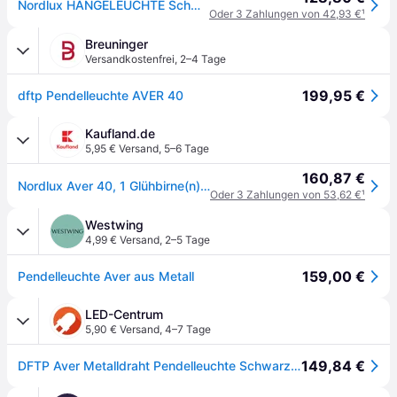
Nordlux HÄNGELEUCHTE Schwarz
Oder 3 Zahlungen von 42,93 €
¹
Breuninger
Versandkostenfrei
,
2–4 Tage
199,95 €
dftp Pendelleuchte AVER 40
Kaufland.de
5,95 € Versand
,
5–6 Tage
160,87 €
Nordlux Aver 40, 1 Glühbirne(n), E27, IP20, Schwarz
Oder 3 Zahlungen von 53,62 €
¹
Westwing
4,99 € Versand
,
2–5 Tage
159,00 €
Pendelleuchte Aver aus Metall
LED-Centrum
5,90 € Versand
,
4–7 Tage
149,84 €
DFTP Aver Metalldraht Pendelleuchte Schwarz ø40cm