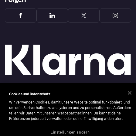
Copyright © 2005-2026 Klarna Bank AB (publ). Headquarters: Stockholm, Sweden. All
Cookies und Datenschutz
rights reserved. Klarna Bank AB (publ). Sveavägen 46, 111 34 Stockholm. Organization
number: 556737-0431
Wir verwenden Cookies, damit unsere Website optimal funktioniert, und
um dein Surfverhalten zu analysieren und zu personalisieren. Außerdem
Nutzungsbedingungen
Cookies
Klarna.com
teilen wir Daten mit unseren Werbepartner:innen. Du kannst deine
Präferenzen jederzeit verwalten oder deine Einwilligung widerrufen.
Einstellungen ändern