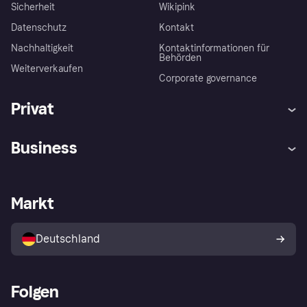
Sicherheit
Wikipink
Datenschutz
Kontakt
Nachhaltigkeit
Kontaktinformationen für
Behörden
Weiterverkaufen
Corporate governance
Privat
Hilfe
Beschwerden
Business
Einloggen
Sicher shoppen mit Klarna
Händlersupport
Entwicklerseite
Mit Klarna einkaufen
Festgeld
Händlerportal
Betriebsstatus
Markt
Klarna App
Datenschutzeinstellungen
Mit Klarna verkaufen
Plattformen und Partner
Shops entdecken
Dein Widerrufsrecht
Deutschland
Käuferschutzrichtlinie
Folgen