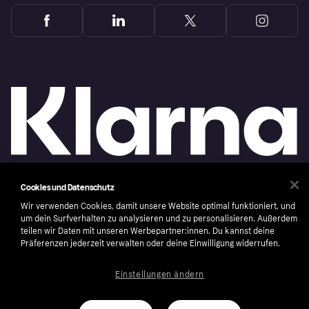
Cookies und Datenschutz
Copyright © 2005-2026 Klarna Bank AB (publ). Headquarters: Stockholm, Sweden. All
rights reserved. Klarna Bank AB (publ). Sveavägen 46, 111 34 Stockholm. Organization
Wir verwenden Cookies, damit unsere Website optimal funktioniert, und
number: 556737-0431
um dein Surfverhalten zu analysieren und zu personalisieren. Außerdem
teilen wir Daten mit unseren Werbepartner:innen. Du kannst deine
Nutzungsbedingungen
Cookies
Klarna.com
Präferenzen jederzeit verwalten oder deine Einwilligung widerrufen.
Einstellungen ändern