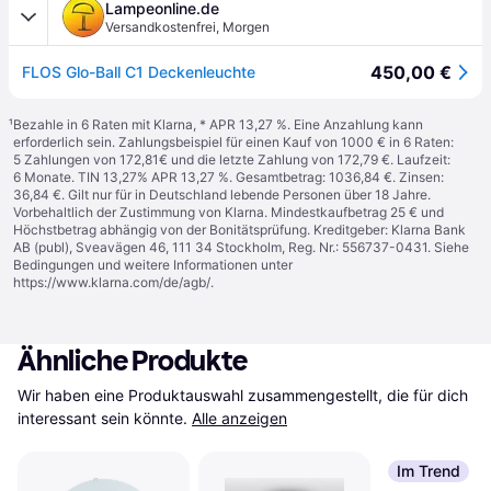
Lampeonline.de
Versandkostenfrei
,
Morgen
450,00 €
FLOS Glo-Ball C1 Deckenleuchte
¹
Bezahle in 6 Raten mit Klarna, * APR 13,27 %. Eine Anzahlung kann
erforderlich sein. Zahlungsbeispiel für einen Kauf von 1000 € in 6 Raten:
5 Zahlungen von 172,81€ und die letzte Zahlung von 172,79 €. Laufzeit:
6 Monate. TIN 13,27% APR 13,27 %. Gesamtbetrag: 1036,84 €. Zinsen:
36,84 €. Gilt nur für in Deutschland lebende Personen über 18 Jahre.
Vorbehaltlich der Zustimmung von Klarna. Mindestkaufbetrag 25 € und
Höchstbetrag abhängig von der Bonitätsprüfung. Kreditgeber: Klarna Bank
AB (publ), Sveavägen 46, 111 34 Stockholm, Reg. Nr.: 556737-0431. Siehe
Bedingungen und weitere Informationen unter
https://www.klarna.com/de/agb/
.
Ähnliche Produkte
Wir haben eine Produktauswahl zusammengestellt, die für dich 
interessant sein könnte.
Alle anzeigen
Im Trend