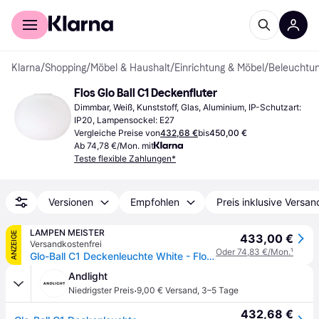
Für Shopper
Für Händler
Klarna
/
Shopping
/
Möbel & Haushalt
/
Einrichtung & Möbel
/
Beleuchtu
Flos Glo Ball C1 Deckenfluter
Dimmbar, Weiß, Kunststoff, Glas, Aluminium, IP-Schutzart: 
IP20, Lampensockel: E27
Vergleiche Preise von
432,68 €
bis
450,00 €
Ab 74,78 €/Mon. mit
Teste flexible Zahlungen*
Versionen
Empfohlen
Preis inklusive Versan
LAMPEN MEISTER
ANZEIGE
433,00 €
Versandkostenfrei
Oder 74,83 €/Mon.
¹
Glo-Ball C1 Deckenleuchte White - Flos - Wohnzimmer - Design - Glas - Kugel
Andlight
·
Niedrigster Preis
9,00 € Versand
,
3–5 Tage
432,68 €