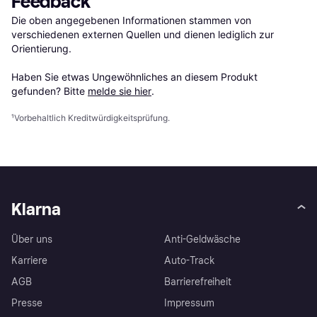
Feedback
Die oben angegebenen Informationen stammen von 
verschiedenen externen Quellen und dienen lediglich zur 
Orientierung.

Haben Sie etwas Ungewöhnliches an diesem Produkt 
gefunden? Bitte 
melde sie hier
.
¹
Vorbehaltlich Kreditwürdigkeitsprüfung.
Klarna
Über uns
Anti-Geldwäsche
Karriere
Auto-Track
AGB
Barrierefreiheit
Presse
Impressum