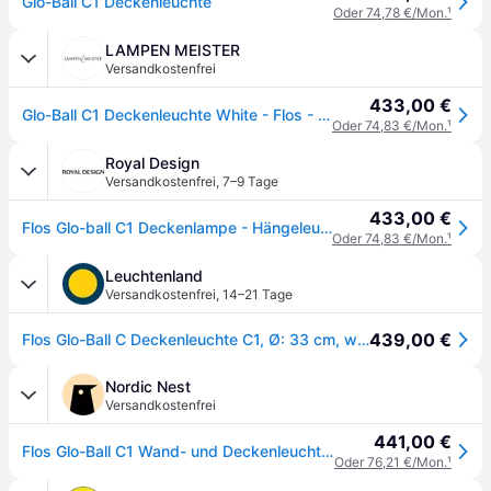
Glo-Ball C1 Deckenleuchte
Oder 74,78 €/Mon.
¹
LAMPEN MEISTER
Versandkostenfrei
433,00 €
Glo-Ball C1 Deckenleuchte White - Flos - Wohnzimmer - Design - Glas - Kugel
Oder 74,83 €/Mon.
¹
Royal Design
Versandkostenfrei
,
7–9 Tage
433,00 €
Flos Glo-ball C1 Deckenlampe - Hängeleuchten Glas Weiß - F3023000
Oder 74,83 €/Mon.
¹
Leuchtenland
Versandkostenfrei
,
14–21 Tage
439,00 €
Flos Glo-Ball C Deckenleuchte C1, Ø: 33 cm, weiß
Nordic Nest
Versandkostenfrei
441,00 €
Flos Glo-Ball C1 Wand- und Deckenleuchte Weiß
Oder 76,21 €/Mon.
¹