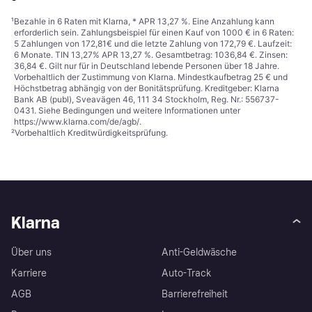
¹
Bezahle in 6 Raten mit Klarna, * APR 13,27 %. Eine Anzahlung kann
erforderlich sein. Zahlungsbeispiel für einen Kauf von 1000 € in 6 Raten:
5 Zahlungen von 172,81€ und die letzte Zahlung von 172,79 €. Laufzeit:
6 Monate. TIN 13,27% APR 13,27 %. Gesamtbetrag: 1036,84 €. Zinsen:
36,84 €. Gilt nur für in Deutschland lebende Personen über 18 Jahre.
Vorbehaltlich der Zustimmung von Klarna. Mindestkaufbetrag 25 € und
Höchstbetrag abhängig von der Bonitätsprüfung. Kreditgeber: Klarna
Bank AB (publ), Sveavägen 46, 111 34 Stockholm, Reg. Nr.: 556737-
0431. Siehe Bedingungen und weitere Informationen unter
https://www.klarna.com/de/agb/
.
²
Vorbehaltlich Kreditwürdigkeitsprüfung.
Klarna
Über uns
Anti-Geldwäsche
Karriere
Auto-Track
AGB
Barrierefreiheit