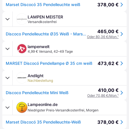
378,00 €
Marset Discocó 35 Pendelleuchte weiß
LAMPEN MEISTER
Versandkostenfrei
465,00 €
Discoco Pendelleuchte Ø35 Weiß - Marset Discocó - Wohnzimmer - Design - Kunststoff - Einflammig
Oder 80,36 €/Mon.
¹
lampenwelt
4,99 € Versand
,
42–49 Tage
473,62 €
MARSET Discocó Pendellampe Ø 35 cm weiß
Andlight
Nachbestellung
410,00 €
Discoco Pendelleuchte Mini Weiß
Oder 70,86 €/Mon.
¹
Lampeonline.de
·
Niedrigster Preis
Versandkostenfrei
,
Morgen
378,00 €
Marset Discocó 35 Pendelleuchte-Weiß