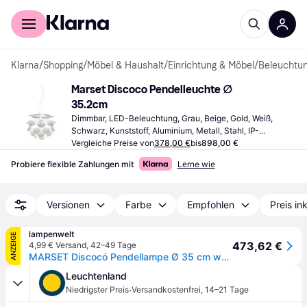
Für Shopper
Für Händler
Klarna
/
Shopping
/
Möbel & Haushalt
/
Einrichtung & Möbel
/
Beleuchtu
Marset Discoco Pendelleuchte ∅ 
35.2cm
Dimmbar, LED-Beleuchtung, Grau, Beige, Gold, Weiß, 
Schwarz, Kunststoff, Aluminium, Metall, Stahl, IP-
Schutzart: IP20, Lampensockel: E27, E14
Vergleiche Preise von
378,00 €
bis
898,00 €
Probiere flexible Zahlungen mit
Lerne wie
Versionen
Farbe
Empfohlen
Preis in
lampenwelt
ANZEIGE
473,62 €
4,99 € Versand
,
42–49 Tage
MARSET Discocó Pendellampe Ø 35 cm weiß
Leuchtenland
·
Niedrigster Preis
Versandkostenfrei
,
14–21 Tage