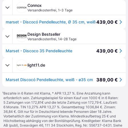
Connox
Versandkostenfrei
,
1–3 Tage
439,00 €
marset - Discocó Pendelleuchte, Ø 35 cm, weiß
Design Bestseller
Versandkostenfrei
,
14–28 Tage
439,00 €
Marset - Discoco 35 Pendelleuchte
light11.de
389,00 €
Marset Discocó Pendelleuchte, weiß - ø35 cm
¹
Bezahle in 6 Raten mit Klarna, * APR 13,27 %. Eine Anzahlung kann
erforderlich sein. Zahlungsbeispiel für einen Kauf von 1000 € in 6 Raten:
5 Zahlungen von 172,81€ und die letzte Zahlung von 172,79 €. Laufzeit:
6 Monate. TIN 13,27% APR 13,27 %. Gesamtbetrag: 1036,84 €. Zinsen:
36,84 €. Gilt nur für in Deutschland lebende Personen über 18 Jahre.
Vorbehaltlich der Zustimmung von Klarna. Mindestkaufbetrag 25 € und
Höchstbetrag abhängig von der Bonitätsprüfung. Kreditgeber: Klarna Bank
AB (publ), Sveavägen 46, 111 34 Stockholm, Reg. Nr.: 556737-0431. Siehe