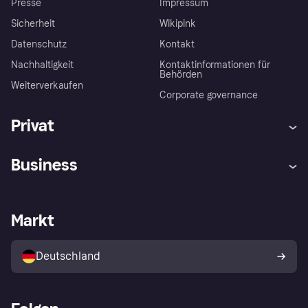
Presse
Impressum
Sicherheit
Wikipink
Datenschutz
Kontakt
Nachhaltigkeit
Kontaktinformationen für
Behörden
Weiterverkaufen
Corporate governance
Privat
Hilfe
Beschwerden
Business
Einloggen
Sicher shoppen mit Klarna
Händlersupport
Entwicklerseite
Mit Klarna einkaufen
Festgeld
Händlerportal
Betriebsstatus
Markt
Klarna App
Datenschutzeinstellungen
Mit Klarna verkaufen
Plattformen und Partner
Shops entdecken
Dein Widerrufsrecht
Deutschland
Käuferschutzrichtlinie