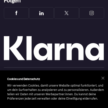
Folgen
Copyright © 2005-2026 Klarna Bank AB (publ). Headquarters: Stockholm, Sweden. All
rights reserved. Klarna Bank AB (publ). Sveavägen 46, 111 34 Stockholm. Organization
Cookies und Datenschutz
number: 556737-0431
Wir verwenden Cookies, damit unsere Website optimal funktioniert, und
Nutzungsbedingungen
Cookies
Klarna.com
um dein Surfverhalten zu analysieren und zu personalisieren. Außerdem
teilen wir Daten mit unseren Werbepartner:innen. Du kannst deine
Präferenzen jederzeit verwalten oder deine Einwilligung widerrufen.