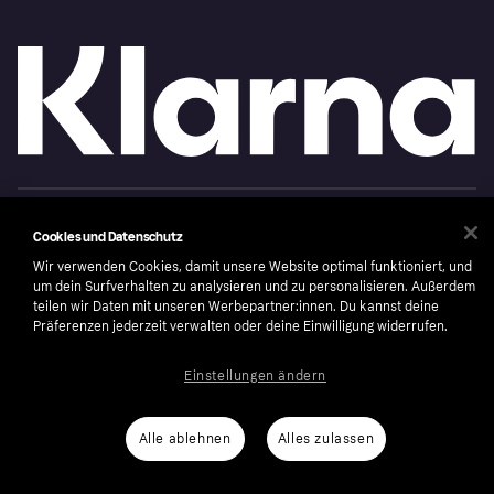
Copyright © 2005-2026 Klarna Bank AB (publ). Headquarters: Stockholm, Sweden. All
rights reserved. Klarna Bank AB (publ). Sveavägen 46, 111 34 Stockholm. Organization
Cookies und Datenschutz
number: 556737-0431
Wir verwenden Cookies, damit unsere Website optimal funktioniert, und
Nutzungsbedingungen
Cookies
Klarna.com
um dein Surfverhalten zu analysieren und zu personalisieren. Außerdem
teilen wir Daten mit unseren Werbepartner:innen. Du kannst deine
Präferenzen jederzeit verwalten oder deine Einwilligung widerrufen.
Einstellungen ändern
Alle ablehnen
Alles zulassen