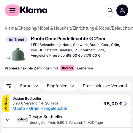
Für Shopper
Für Händler
Klarna
/
Shopping
/
Möbel & Haushalt
/
Einrichtung & Möbel
/
Beleuchtu
Muuto Grain Pendelleuchte ∅ 21cm
Im Trend
LED-Beleuchtung, Natur, Schwarz, Braun, Grau, Grün, 
Blau, Kunststoff, Bambus, IP-Schutzart: IP20, 
Lampensockel: G9
Vergleiche Preise von
98,00 €
bis
179,00 €
+
4
Probiere flexible Zahlungen mit
Lerne wie
Farbe
Empfohlen
Preis inklusive Versand
Design Bestseller
ANZEIGE
98,00 €
5,90 € Versand
,
14–28 Tage
Muuto - Grain Hängeleuchte
Design Bestseller
·
Niedrigster Preis
5,90 € Versand
,
14–28 Tage