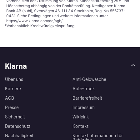
Vorbehaltlich der Zustimmung von Klarna. Mindestkaufbetrag 25 € und
Höchstbetrag abhängig von der Bonitätsprüfung. Kreditgeber: Klarna
Bank AB (publ), Sveavägen 46, 111 34 Stockholm, Reg. Nr.: 556737-
0431. Siehe Bedingungen und weitere Informationen unter
https://www.klarna.com/de/agb/
.
²
Vorbehaltlich Kreditwürdigkeitsprüfung.
Klarna
Über uns
Anti-Geldwäsche
Karriere
Auto-Track
AGB
Barrierefreiheit
Presse
Impressum
Sicherheit
Wikipink
Datenschutz
Kontakt
Nachhaltigkeit
Kontaktinformationen für