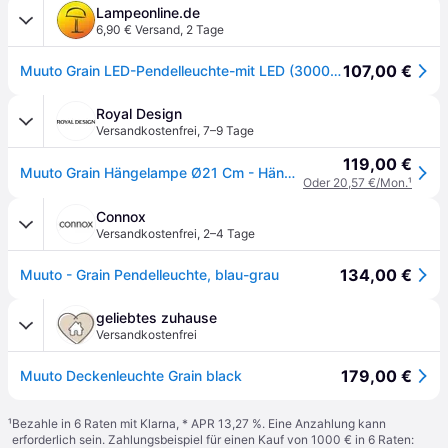
Lampeonline.de
6,90 € Versand
,
2 Tage
107,00 €
Muuto Grain LED-Pendelleuchte-mit LED (3000K)-Grün-Matt
Royal Design
Versandkostenfrei
,
7–9 Tage
119,00 €
Muuto Grain Hängelampe Ø21 Cm - Hängeleuchten Bambus Schwarz - GRAPEN2101
Oder 20,57 €/Mon.
¹
Connox
Versandkostenfrei
,
2–4 Tage
134,00 €
Muuto - Grain Pendelleuchte, blau-grau
geliebtes zuhause
Versandkostenfrei
179,00 €
Muuto Deckenleuchte Grain black
¹
Bezahle in 6 Raten mit Klarna, * APR 13,27 %. Eine Anzahlung kann
erforderlich sein. Zahlungsbeispiel für einen Kauf von 1000 € in 6 Raten: