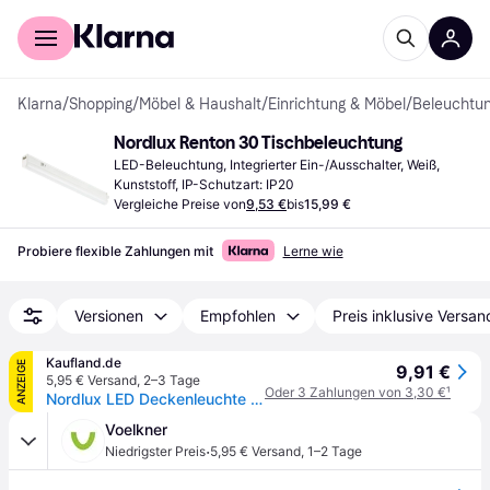
Für Shopper
Für Händler
Klarna
/
Shopping
/
Möbel & Haushalt
/
Einrichtung & Möbel
/
Beleuchtu
Nordlux Renton 30 Tischbeleuchtung
LED-Beleuchtung, Integrierter Ein-/Ausschalter, Weiß, 
Kunststoff, IP-Schutzart: IP20
Vergleiche Preise von
9,53 €
bis
15,99 €
Probiere flexible Zahlungen mit
Lerne wie
Versionen
Empfohlen
Preis inklusive Versan
Kaufland.de
ANZEIGE
9,91 €
5,95 € Versand
,
2–3 Tage
Oder 3 Zahlungen von 3,30 €
¹
Nordlux LED Deckenleuchte Renton weiß 312mm
Voelkner
·
Niedrigster Preis
5,95 € Versand
,
1–2 Tage