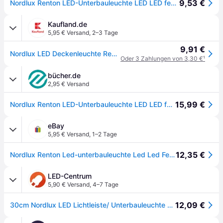
9,53 €
Nordlux Renton LED-Unterbauleuchte LED LED fest eingebaut 4W Warmweiß Weiß
Kaufland.de
5,95 € Versand
,
2–3 Tage
9,91 €
Nordlux LED Deckenleuchte Renton weiß 312mm
Oder 3 Zahlungen von 3,30 €
¹
bücher.de
2,95 € Versand
15,99 €
Nordlux Renton LED-Unterbauleuchte LED LED fest eingebaut 4W Warmweiß Weiß
eBay
5,95 € Versand
,
1–2 Tage
12,35 €
Nordlux Renton Led-unterbauleuchte Led Led Fest Eingebaut 4 W Warmweiß Weiß
LED-Centrum
5,90 € Versand
,
4–7 Tage
12,09 €
30cm Nordlux LED Lichtleiste/ Unterbauleuchte & Deckenleuchte Renton 30 mit warmweißem Licht - vielseitig einsetzbar