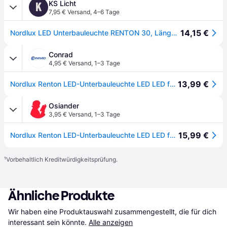
KS Licht
K
7,95 € Versand
,
4–6 Tage
14,15 €
Nordlux LED Unterbauleuchte RENTON 30, Länge 31.2cm, 5W 2700K 350lm 130°, weiß NORD-47776101
Conrad
4,95 € Versand
,
1–3 Tage
13,99 €
Nordlux Renton LED-Unterbauleuchte LED LED fest eingebaut 4 W Warmweiß Weiß
Osiander
3,95 € Versand
,
1–3 Tage
15,99 €
Nordlux Renton LED-Unterbauleuchte LED LED fest eingebaut 4W Warmweiß Weiß
¹
Vorbehaltlich Kreditwürdigkeitsprüfung.
Ähnliche Produkte
Wir haben eine Produktauswahl zusammengestellt, die für dich 
interessant sein könnte.
Alle anzeigen