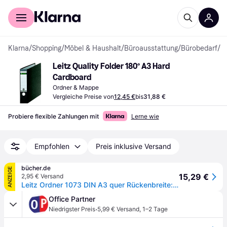
Für Shopper
Für Händler
Klarna
/
Shopping
/
Möbel & Haushalt
/
Büroausstattung
/
Bürobedarf
/
O
Leitz Quality Folder 180° A3 Hard 
Cardboard
Ordner & Mappe
Vergleiche Preise von
12,45 €
bis
31,88 €
Probiere flexible Zahlungen mit
Lerne wie
Empfohlen
Preis inklusive Versand
bücher.de
ANZEIGE
15,29 €
2,95 € Versand
Leitz Ordner 1073 DIN A3 quer Rückenbreite: 78 mm Schwarz Wolkenmarmor 2 Bügel 10730000
Office Partner
·
Niedrigster Preis
5,99 € Versand
,
1–2 Tage