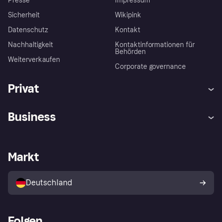
Presse
Impressum
Sicherheit
Wikipink
Datenschutz
Kontakt
Nachhaltigkeit
Kontaktinformationen für
Behörden
Weiterverkaufen
Corporate governance
Privat
Hilfe
Beschwerden
Business
Einloggen
Sicher shoppen mit Klarna
Händlersupport
Entwicklerseite
Mit Klarna einkaufen
Festgeld
Händlerportal
Betriebsstatus
Markt
Klarna App
Datenschutzeinstellungen
Mit Klarna verkaufen
Plattformen und Partner
Shops entdecken
Dein Widerrufsrecht
Deutschland
Käuferschutzrichtlinie
Folgen