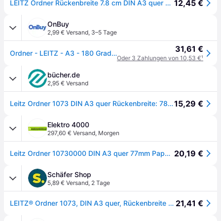
12,45 €
LEITZ Ordner Rückenbreite 7.8 cm DIN A3 quer Karton schwarz marmoriert
OnBuy
2,99 € Versand
,
3–5 Tage
31,61 €
Ordner - LEITZ - A3 - 180 Grad - Schwarz - 77 mm - Karton
Oder 3 Zahlungen von 10,53 €
¹
bücher.de
2,95 € Versand
15,29 €
Leitz Ordner 1073 DIN A3 quer Rückenbreite: 78 mm Schwarz Wolkenmarmor 2 Bügel 10730000
Elektro 4000
297,60 € Versand
,
Morgen
20,19 €
Leitz Ordner 10730000 DIN A3 quer 77mm Pappe schwarz 120023500
Schäfer Shop
5,89 € Versand
,
2 Tage
21,41 €
LEITZ® Ordner 1073, DIN A3 quer, Rückenbreite 80 mm, Karton