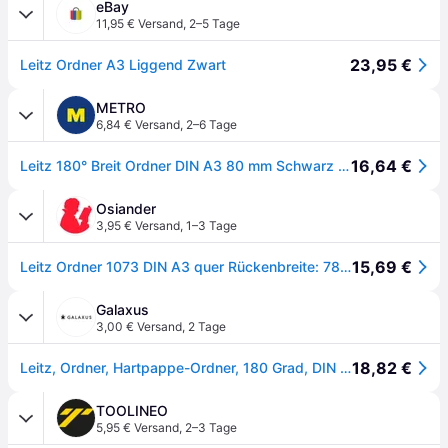
eBay
11,95 € Versand
,
2–5 Tage
23,95 €
Leitz Ordner A3 Liggend Zwart
METRO
6,84 € Versand
,
2–6 Tage
16,64 €
Leitz 180° Breit Ordner DIN A3 80 mm Schwarz 2 Ringe 1073 Hartpappe Wolkenmarmor Querformat Recycled
Osiander
3,95 € Versand
,
1–3 Tage
15,69 €
Leitz Ordner 1073 DIN A3 quer Rückenbreite: 78 mm Schwarz Wolkenmarmor 2 Bügel 10730000
Galaxus
3,00 € Versand
,
2 Tage
18,82 €
Leitz, Ordner, Hartpappe-Ordner, 180 Grad, DIN A3 quer, 77 mm,schwarz Einband aus Hartpappe, mit aufgeklebtem (DIN A3 quer, 77mm)
TOOLINEO
5,95 € Versand
,
2–3 Tage